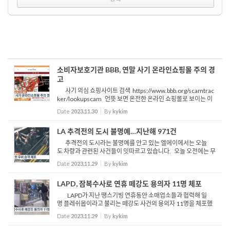
소비자보호기관 BBB, 연말 사기 온라인쇼핑몰 주의 경
고
사기 의심 쇼핑사이트 검색 https://www.bbb.org/scamtrac
ker/lookupscam 언뜻 보면 온전한 온라인 쇼핑몰로 보이는 이
웹사이트들 하지만 모두 사기 또는 사기가 의심되는 사이트들입
Date
2023.11.30
By
kykim
니다 이처럼 블랙프라이데이에 사상 최대의 온라인 쇼핑 판...
LA 추격전의 도시 불명예…지난해 971건
추격전의 도시라는 불명예를 안고 있는 엘에이에서는 오늘
도 차량과 관련된 사건들이 잇따르고 있습니다. 오늘 오전에는 무
장한 채 우버를 탑승한 승객이 경찰과 세 시간이 넘는 대치끝에 체
Date
2023.11.29
By
kykim
포됐습니다. 7시 30분 경 이스트 엘에이 지역에서 한 우...
LAPD, 잠복수사로 연휴 떼강도 용의자 11명 체포
LAPD가 지난 땡스기빙 연휴동안 소매업소들과 협력해 일
명 플레쉬몹이라고 불리는 떼강도 사건의 용의자 11명을 체포했
습니다. LAPD는 지난 22일부터 25일까지 LA 지역 소매 업체 3
Date
2023.11.29
By
kykim
곳과 협력해 사복 경찰을 투입해 절도범 잡기에 돌입 했습니다. ...