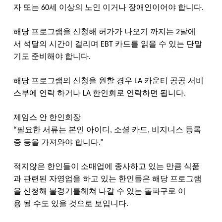
자
또는
세
이상의
노인
이거나
장애인이어야
합니다
60
.
해당
프로그램을
신청해
허가가
나오기
까지는
달에
2
서
석달의
시간이
걸리며
카드를
읽을
수
있는
단말
EBT
기도
준비해야
합니다
.
해당
프로그램의
신청을
원할
경우
카운티
공공
서비
LA
스부에
연락
하거나
한인회로
연락하면
됩니다
LA
.
제임스
안
한인회장
필요한
서류는
본인
아이디
소셜
카드
비지니스
등록
“
,
,
증
등을
가져와야
합니다
.”
적지않은
한인들이
소매업에
종사하고
있는
만큼
식품
과
관련된
자영업을
하고
있는
한인들은
해당
프로그램
을
신청해
불경기를
헤쳐
나갈
수
있는
돌파구로
이
용
될
수도
있을
것으로
보입니다
.