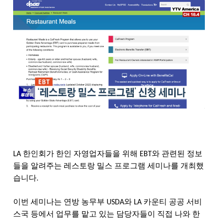
한인회가
한인
자영업자들을
위해
와
관련된
정보
LA
EBT
들을
알려주는
레스토랑
밀스
프로그램
세미나를
개최했
습니다
.
이번
세미나는
연방
농무부
와
카운티
공공
서비
USDA
LA
스국
등에서
업무를
맡고
있는
담당자들이
직접
나와
한