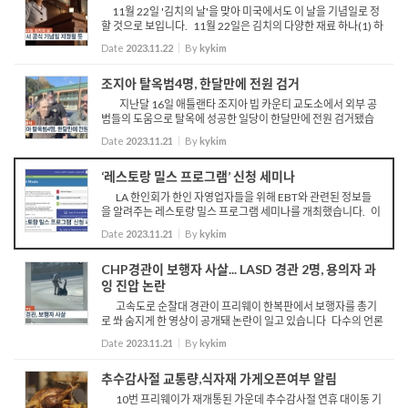
11월 22일 '김치의 날'을 맞아 미국에서도 이 날을 기념일로 정
할 것으로 보입니다. 11월 22일은 김치의 다양한 재료 하나(1) 하
나(1)가 모여 면역증강, 항산화, 항비만, 항암 등 22가지 이상의 효
Date
2023.11.22
By
kykim
능을 만들어낸다는 상징적 의미로 김치의 날이 됐습니...
조지아 탈옥범4명, 한달만에 전원 검거
지난달 16일 애틀랜타 조지아 빕 카운티 교도소에서 외부 공
범들의 도움으로 탈옥에 성공한 일당이 한달만에 전원 검거됐습
니다 빕 카운티 셰리프국은 지난 10월, 탈옥범 스톡스에 이어 반
Date
2023.11.21
By
kykim
웰과 앤더슨이 이달 초 체포되었고, 18일 정오에 마지막 ...
‘레스토랑 밀스 프로그램’ 신청 세미나
LA 한인회가 한인 자영업자들을 위해 EBT와 관련된 정보들
을 알려주는 레스토랑 밀스 프로그램 세미나를 개최했습니다. 이
번 세미나는 연방 농무부 USDA와 LA 카운티 공공 서비스국 등에
Date
2023.11.21
By
kykim
서 업무를 맡고 있는 담당자들이 직접 나와 한인 자영업자들...
CHP경관이 보행자 사살... LASD 경관 2명, 용의자 과
잉 진압 논란
고속도로 순찰대 경관이 프리웨이 한복판에서 보행자를 총기
로 쏴 숨지게 한 영상이 공개돼 논란이 일고 있습니다 다수의 언론
매체에 따르면 지난 19일, CHP는 105번 프리웨이 와츠 지역 선
Date
2023.11.21
By
kykim
상에서 누군가가 위험하게 보행중이라는 신고를 접수, 지...
추수감사절 교통량,식자재 가게오픈여부 알림
10번 프리웨이가 재개통된 가운데 추수감사절 연휴 대이동 기