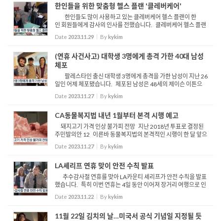
한인들을 위한 맞춤형 헬스 플랜 '클레버케어'
한인들도 많이 사용하고 있는 클레버케어 헬스 플랜이 한
인 회원들에게 감사의 인사를 전했습니다. 클레버케어 헬스 플랜
은 오늘 한인타운을 찾아 한인 고객들과 만남의 시간을 갖고 부스
Date
2023.11.29
By
kykim
에서 일대일 상담은 물론 세미나를 통해한인들에게 필요한 ...
(연휴 사건사고) 대학생 3명에게 총격 가한 40대 남성
체포
팔레스타인 출신 대학생 3명에게 총격을 가한 남성이 지난 26
일인 어제 체포됐습니다. 체포된 남성은 48세의 제이슨 이튼으
로 지난 25일 버몬트 대 인근 자신의 아파트 앞에서 걸어가던 3명
Date
2023.11.27
By
kykim
에게 아무런 이유없이 네발의 총격을 가했습니다. 당시...
CA동물복지법 내년 1월부터 본격 시행 예고
돼지고기 가격 인상 불가피 전망 지난 2018년 투표로 결정된
주민발의안 12 이른바 동물복지법의 본격적인 시행이 한 달 앞으
로 다가오면서 소비자들의 식탁 물가가 또 다시 위협받고 있습니
Date
2023.11.27
By
kykim
다 동물복지법은 육류 제공용 가축을 인도적인 차원에...
LA셰리프 연휴 맞이 안전 수칙 발표
추수감사절 연휴를 맞아 LA카운티 셰리프가 안전 수칙을 발표
했습니다. 특히 이번 연휴는 4일 동안 이어져 장거리 여행으로 인
해 집을 비워두는 경우가 많아 집털이와 배송 물품 등에 대한 절도
Date
2023.11.22
By
kykim
가 기승을 부릴 것으로 셰리프국은 예상하고 있습니다....
11월 22일 김치의 날…미국서 공식 기념일 지정될 듯