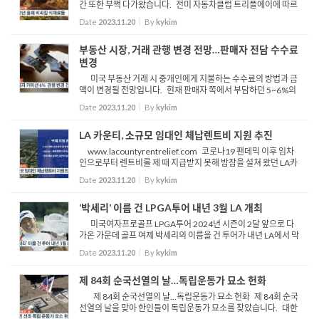
간 또한 부쩍 다가왔습니다. 전미 자동차클럽 트리플에이에 따르
면 이번 연휴 5일 동안 최대 460만여 명이 이동할 것으로 예측된
Date
2023.11.20
By
kykim
다고 전했습니다. 그중 대부분은 차량을, 나머지는 항공...
부동산 시장, 거래 관행 변경 전망…판매자 전담 수수료
변경
미국 부동산 거래 시 중개인에게 지불하는 수수료의 방법과 금
액이 변경될 전망입니다. 현재 판매자 쪽에서 부담하던 5~6%의
커미션. 월스트리트 저널은 판매자가 전적으로 부담하고 있
Date
2023.11.20
By
kykim
는 6%의 커미션은 미국 밖에 없다면서 전면적인 변경을 촉구...
LA 카운티, 소규모 임대인 체납렌트비 지원 추진
www.lacountyrentrelief.com 코로나19 팬데믹 이후 임차
인으로부터 렌트비를 제 때 지급받지 못해 밤잠을 설쳐 왔던 LA카
운티 주택 임대인들의 숨통이 트일 전망입니다 LA카운티 소비자
Date
2023.11.20
By
kykim
및 비즈니스 보호국은 지난 17일, 임차인의 렌트비 체납으로 ...
‘박세리’ 이름 건 LPGA투어 내년 3월 LA 개최
미국여자프로골프 LPGA투어 2024년 시즌이 2달 앞으로 다
가온 가운데 골프 여제 박세리의 이름을 건 투어가 내년 LA에서 막
을 올립니다 LPGA투어 사무국은 내년 시즌 대회 일정을 17일 발
Date
2023.11.20
By
kykim
표하며 33개 대회 중 내년 3월 21일부터 나흘간 LA에서 박세...
제 84회 순국선열의 날…독립운동가 묘소 헌화
제 84회 순국선열의 날…독립운동가 묘소 헌화 제 84회 순국
선열의 날을 맞아 한인들이 독립운동가 묘소를 찾았습니다. 대한