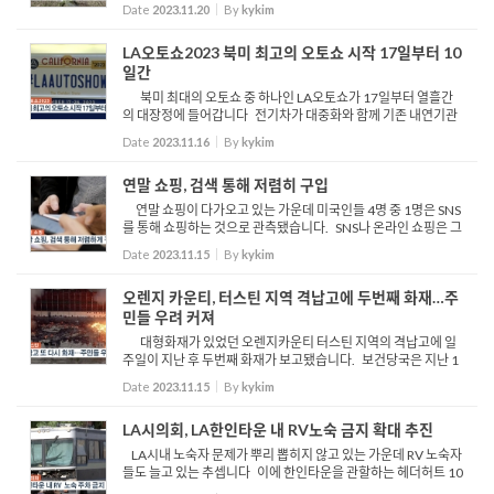
인국민회는 17일 오전 애국지사들이 잠들어 있는 로즈데일 묘소
Date
2023.11.20
By
kykim
를 찾아 헌화하며 이날의 의미를 되새겼습니다. 이번 ...
LA오토쇼2023 북미 최고의 오토쇼 시작 17일부터 10
일간
북미 최대의 오토쇼 중 하나인 LA오토쇼가 17일부터 열흘간
의 대장정에 들어갑니다 전기차가 대중화와 함께 기존 내연기관
신차 발표 등 차량 제조 업체들간 치열한 홍보전이 예상되는 가운
Date
2023.11.16
By
kykim
데, 현대자동차는 16일 미디어데이에서 혁신의 선두주자다...
연말 쇼핑, 검색 통해 저렴히 구입
연말 쇼핑이 다가오고 있는 가운데 미국인들 4명 중 1명은 SNS
를 통해 쇼핑하는 것으로 관측됐습니다. SNS나 온라인 쇼핑은 그
만큼 계획적으로 쇼핑을 한다는 것으로 주로 현금보다 신용카드
Date
2023.11.15
By
kykim
를 활용할 것으로 보입니다. 재정정보사이트 월렛헙은 미...
오렌지 카운티, 터스틴 지역 격납고에 두번째 화재…주
민들 우려 커져
대형화재가 있었던 오렌지카운티 터스틴 지역의 격납고에 일
주일이 지난 후 두번째 화재가 보고됐습니다. 보건당국은 지난 1
1월 7일 처음 화재가 발생한 뒤 잔해 속에 석면, 납, 비소 등의 유해
Date
2023.11.15
By
kykim
성분을 발견했다고 전하면서, 인근 학교들에 휴교령과...
LA시의회, LA한인타운 내 RV노숙 금지 확대 추진
LA시내 노숙자 문제가 뿌리 뽑히지 않고 있는 가운데 RV 노숙자
들도 늘고 있는 추셉니다 이에 한인타운을 관할하는 헤더허트 10
지구 시의원은 최근 한인타운을 포함한 10지구 내 16개 도로 구간