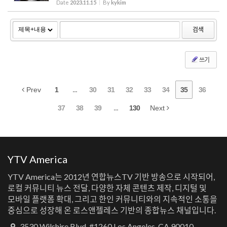
Date
2023.11.15
By
kykim
에 새벽 2시부터 6시까지 RV차량의 주차를 금지하는 결의...
검색
쓰기
Prev
1
...
30
31
32
33
34
35
36
37
38
39
...
130
Next
YTV America
YTV America는 2012년 연합뉴스TV 기반 방송으로 시작되어,
로컬 커뮤니티 뉴스 전달, 다양한 자체 콘텐츠 제작, 디지털 및
모바일 플랫폼 확대, 그리고 한인 커뮤니티와의 지속적인 소통을
중심으로 성장해 온 로스앤젤레스 기반의 종합뉴스 채널입니다.
3530 Wilshire Blvd. #1260 Los Angeles, CA 90010