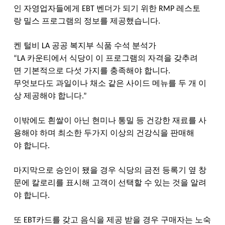
인
자영업자들에게
벤더가
되기
위한
레스토
EBT
RMP
랑
밀스
프로그램의
정보를
제공했습니다
.
켄
털비
공공
복지부
식품
수석
분석가
LA
카운티에서
식당이
이
프로그램의
자격을
갖추려
“LA
면
기본적으로
다섯
가지를
충족해야
합니다
.
무엇보다도
과일이나
채소
같은
사이드
메뉴를
두
개
이
상
제공해야
합니다
.”
이밖에도
흰쌀이
아닌
현미나
통밀
등
건강한
재료를
사
용해야
하며
최소한
두가지
이상의
건강식을
판매해
야
합니다
.
마지막으로
승인이
됐을
경우
식당의
금전
등록기
옆
창
문에
칼로리를
표시해
고객이
선택할
수
있는
것을
알려
야
합니다
.
또
카드를
갖고
음식을
제공
받을
경우
구매자는
노숙
EBT