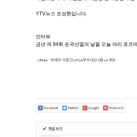
YTV
뉴스 조성현입니다
.
인터뷰
금년 제
84
회 순국선열의 날을 오늘 여리 로즈
Prev
‘박세리’ 이름 건 LPGA투어 내년 3월 LA 개최
Facebook
Twitter
Google
Pinterest
✔
댓글 쓰기