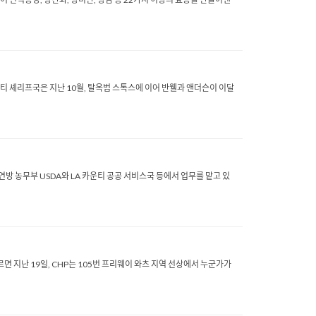
 셰리프국은 지난 10월, 탈옥범 스톡스에 이어 반웰과 앤더슨이 이달
 농무부 USDA와 LA 카운티 공공 서비스국 등에서 업무를 맡고 있
지난 19일, CHP는 105번 프리웨이 와츠 지역 선상에서 누군가가