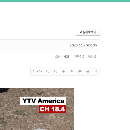
✔
뷰어로 보기
2023.11.20 08:29
조회 수
438
추천 수
0
댓글
0
?
가