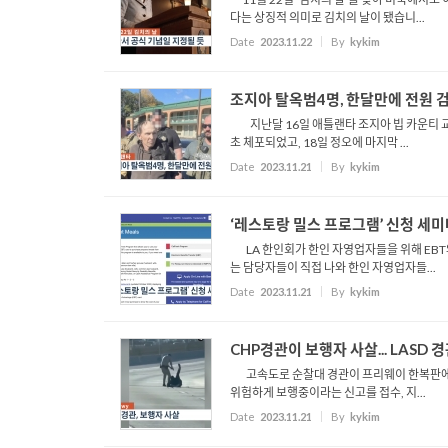
다는 상징적 의미로 김치의 날이 됐습니...
Date
2023.11.22
By
kykim
조지아 탈옥범4명, 한달만에 전원 
지난달 16일 애틀랜타 조지아 빕 카운티 교
초 체포되었고, 18일 정오에 마지막 ...
Date
2023.11.21
By
kykim
‘레스토랑 밀스 프로그램’ 신청 세
LA 한인회가 한인 자영업자들을 위해 EBT와
는 담당자들이 직접 나와 한인 자영업자들...
Date
2023.11.21
By
kykim
CHP경관이 보행자 사살... LASD 
고속도로 순찰대 경관이 프리웨이 한복판에서 보
위험하게 보행중이라는 신고를 접수, 지...
Date
2023.11.21
By
kykim