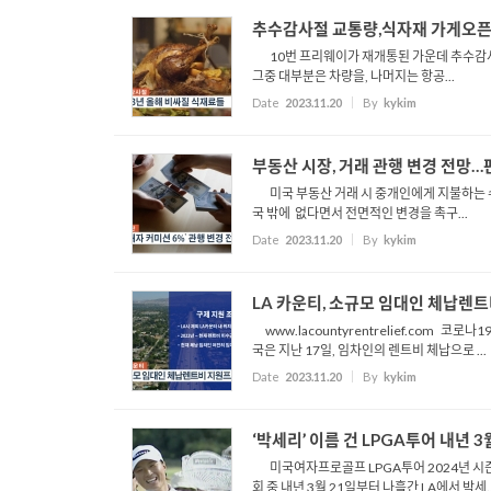
추수감사절 교통량,식자재 가게오픈
10번 프리웨이가 재개통된 가운데 추수감사절
그중 대부분은 차량을, 나머지는 항공...
Date
2023.11.20
By
kykim
부동산 시장, 거래 관행 변경 전망
미국 부동산 거래 시 중개인에게 지불하는 수
국 밖에 없다면서 전면적인 변경을 촉구...
Date
2023.11.20
By
kykim
LA 카운티, 소규모 임대인 체납렌트
www.lacountyrentrelief.com
국은 지난 17일, 임차인의 렌트비 체납으로 ...
Date
2023.11.20
By
kykim
‘박세리’ 이름 건 LPGA투어 내년 3
미국여자프로골프 LPGA투어 2024년 시즌이
회 중 내년 3월 21일부터 나흘간 LA에서 박세..