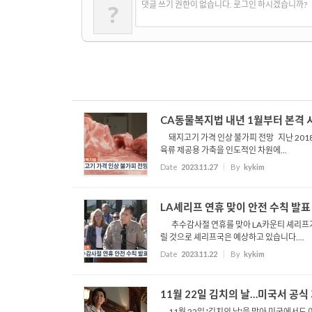
?
댓글 쓰기 권한이 없습니다. 로그인 하시겠습니까?
CA동물복지법 내년 1월부터 본격 
돼지고기 가격 인상 불가피 전망 지난 201
육류 제공용 가축을 인도적인 차원에...
Date
2023.11.27
By
kykim
LA셰리프 연휴 맞이 안전 수칙 발표
추수감사절 연휴를 맞아 LA카운티 셰리프가 
릴 것으로 셰리프국은 예상하고 있습니다....
Date
2023.11.22
By
kykim
11월 22일 김치의 날…미국서 공식
11월 22일 '김치의 날'을 맞아 미국에서도 이