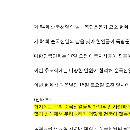
제
84
회 순국선열의 날
…
독립운동가 묘소 헌화
제
84
회 순국선열의 날을 맞아 한인들이 독립
대한인국민회는
17
일 오전 애국지사들이 잠들
이번 추모식에는 다양한 인원이 참석해 순국
이번 헌화식 다음날인
18
일 토요일 오전 열시
(
인터뷰
)
거기에는 우리 순국선열들의 개인적인 사진과 
많이 참석해서 우리나라가 어떻게 건국이 됐는
독립유공자 유족 김준배 회장은 순국선열의 날