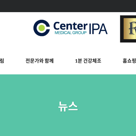
림
전문가와 함께
1분 건강체조
홈쇼
뉴스