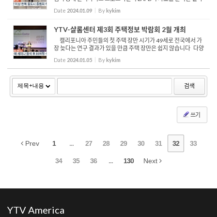
지난해 1월부터 11월까지 좀도둑 범죄는 10,600건이 발생해 20
Date
2024.01.09
By
kykim
22년의 6,400건을 훌쩍 넘어섰습니다 인구밀도가 높은 다...
YTV-샬롬센터 제3회 주택정보 박람회 2월 개최
캘리포니아 주민들의 첫 주택 장만 시기가 49세로 전국에서 가
장 늦다는 연구 결과가 있을 만큼 주택 장만은 쉽지 않습니다 다양
한 정부 보조 프로그램이 마련돼 주택 장만을 서포트하고 있지만
Date
2024.01.05
By
kykim
이를 개인 스스로가 알아보고 준비하는 것도 어려운 상...
검색
쓰기
Prev
1
...
27
28
29
30
31
32
33
34
35
36
...
130
Next
YTV America