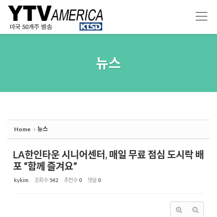
Sketchbook5, 스케치북5
Sketchbook5, 스케치북5
뉴스
Home
뉴스
LA한인타운 시니어센터, 매일 무료 점심 도시락 배
포 “함께 즐겨요”
kykim
조회 수
542
추천 수
0
댓글
0