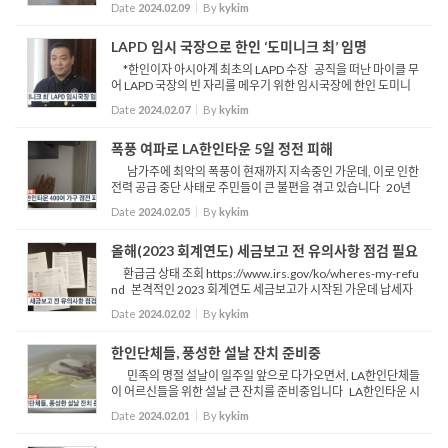
Date
2024.02.09
By
kykim
기다립니다 추운 날씨 속에서 추최측이 준비한 떡국 ...
LAPD 임시 국장으로 한인 ‘도미니크 최’ 임명
*한인이자 아시아계 최초의 LAPD 수장 공직을 떠난 마이클 무
어 LAPD 국장의 빈 자리를 메우기 위한 임시국장에 한인 도미니
크 최 수석 부국장이 임명됐습니다 LAPD 위원회는 7일 만장일치
Date
2024.02.07
By
kykim
로 LAPD 임시 국장으로 도미니크 최 부국장을 임명하기로 ...
폭풍 여파로 LA한인타운 5일 정전 피해
남가주에 최악의 폭풍이 현재까지 지속중인 가운데, 이로 인한
전력 공급 중단 사태로 주민들이 큰 불편을 겪고 있습니다 20년
만에 최대 강수량을 보인 LA는 물론, 오렌지 카운티 수천 가구가
Date
2024.02.05
By
kykim
정전을 겪었으며 LADWP 관할 구역인 한인타운 역시 5일 ...
올해(2023 회계연도) 세금보고 전 유의사항 점검 필요
환급금 상태 조회 https://www.irs.gov/ko/wheres-my-refu
nd 본격적인 2023 회계연도 세금보고가 시작된 가운데 납세자
들이 주의해야 할 사항이 있어 사전 점검이 필요합니다 특히, 사
Date
2024.02.02
By
kykim
전 숙지 후 세금 보고 시 표준 공제와 항목별 공제 중 유리한 쪽...
한인단체들, 풍성한 설날 잔치 준비중
민족의 명절 설날이 일주일 앞으로 다가오면서, LA한인단체들
이 어르신들을 위한 설날 큰 잔치를 준비중입니다 LA한인타운 시
니어센터는 오는 7일 수요일 시니어센터 강당에서 설날 큰 잔치를
Date
2024.02.01
By
kykim
열고 참가한 어르신들에게 잔치 음식과 공연을 제공합...