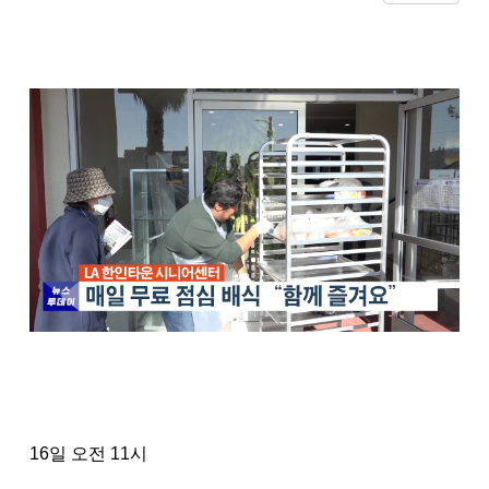
16
일 오전
11
시