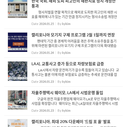
한국 국회, 해외 도피 피고인의 재판시효 정지 개정안
통과
형사처벌을 면할 목적으로 해외로 도피한 피고인의 재판 시
효를 해외에 나가 있는 기간 만큼 정지시키는 형사소송법 개정안
이 24일 한국 국회 본회의를 통과했습니다 현행법은 형사재판을
Date
2024.01.25
By
kykim
받고 있는 피고인이 처벌을 피할 목적으로 해외 도피하...
캘리포니아 모기지 구제 프로그램 2월 1일까지 연장
팬데믹 기간 중 경제적 어려움을 겪은 주택 소유주들을 돕기
위해 마련된 캘리포니아 모기지 구제 프로그램이 더욱 확대됐습
니다 캘리포니아 주택 금융국은 23일, 주 전역의 모기지, 재산세
Date
2024.01.24
By
kykim
구제 신청자들의 연체 요건을 2024년 2월 1일까지로 연...
LA시, 교통사고 증가 등으로 차량보험료 급증
LA시에서 차량 운전하기가 갈수록 힘들어 지고 있습니다 교
통사고는 물론 이에 따른 보험료도 급증하는 추세로 운전대를 잡
는 순간, 항상 안전에 주의를 기울여야 합니다 범죄 통계 분석사
Date
2024.01.23
By
kykim
이트 크로스타운이 최근 LAPD의 자료를 바탕으로 분석...
자율주행택시 웨이모, LA에서 시범운행 돌입
구글의 완전 자율주행업체 웨이모가 LA로 무인 자율주행택시
사업을 확장합니다 웨이모는 최근 LA일대로 자율주행택시 시범
운영을 시작한다고 밝혔습니다 지난해 10월 산타모니카 지역에
Date
2024.01.23
By
kykim
이어 LA시로 점차 사업을 확장중인 웨이모는 24일부터 2...
캘리포니아, 최대 20% 다운페이 ‘드림 포 올’ 발표