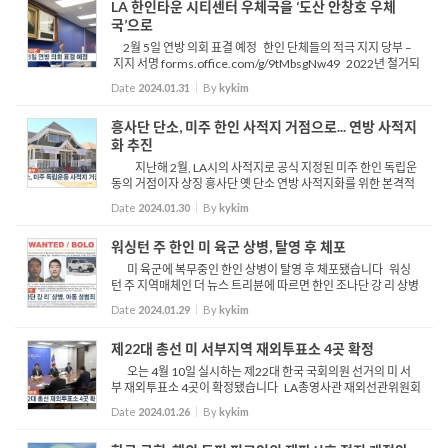
LA 한인타운 시티센터 우체국을 ‘도산 안창호 우체
국’으로
2월 5일 연방 의회 표결 예정 한인 단체들의 적극 지지 당부 –
지지 서명 forms.office.com/g/9tMbsgNw49 2022년 철거되
면서 간판을 내린 도산 안창호 우체국 부활을 위한 한인 사회의 노
Date
2024.01.31
By
kykim
력이 절실합니다 LA한인회와 KYCC는 30일, 도산 안창호 우...
흥사단 단소, 미주 한인 사적지 거점으로... 연방 사적지
화 추진
지난해 2월, LA시의 사적지로 공식 지정된 미주 한인 독립운
동의 거점이자 상징 흥사단 옛 단소 연방 사적지화를 위한 본격적
인 움직임이 시작됐습니다 이를 위해 국가 보훈부는 30일 LA총
Date
2024.01.30
By
kykim
영사관에서 기자간담회를 열고 지난 한인 사회의 관심과...
워싱턴 주 한인 미 육군 상병, 탈영 후 체포
미 육군에 복무중인 한인 상병이 탈영 후 체포됐습니다 워싱
턴 주 지역매체인 더 뉴스 트리뷴에 따르면 한인 조나단 강 리 상병
은 지난 19일 군법재판에서 64년형의 징역형을 선고 받은 후 탈영
Date
2024.01.29
By
kykim
했다가 26일 육군 CID에 체포됐습니다 조사단에 따르...
제22대 총선 미 서부지역 재외투표소 4곳 확정
오는 4월 10일 실시하는 제22대 한국 국회의원 선거의 미 서
부 재외투표소 4곳이 확정됐습니다 LA총영사관 재외선관위원회
는 26일 총영사관에서 재외투표소 안건에 대한 회의를 열고 오
Date
2024.01.26
By
kykim
는 3월 27일부터 운영하는 재외투표소 4곳을 선정했습니다 황...