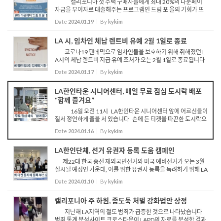
캘리포니아 첫 주택 구매자들에게 최대 20%의 다운페이
자금을 무이자로 대출해주는 프로그램인 드림 포 올의 기회가 또
다시 찾아옵니다 지난해 첫 접수 이후 단 11일 만에 책정된 예산
Date
2024.01.19
By
kykim
대부분이 소진돼 조기 마감되었을 만큼 선풍적인 인기...
LA 시, 임차인 체납 렌트비 유예 2월 1일로 종료
코로나19 팬데믹으로 임차인들을 보호하기 위해 취해졌던 L
A시의 체납 렌트비 지급 유예 조처가 오는 2월 1일로 종료됩니다
이에 따라 체납 렌트비를 상환하지 않은 임차인들이 이날 이후 강
Date
2024.01.17
By
kykim
제 퇴거를 당할 수 있어 우려되는 상황입니다 LA주택...
LA한인타운 시니어센터, 매일 무료 점심 도시락 배포
“함께 즐겨요”
16일 오전 11시 LA한인타운 시니어센터 앞에 어르신들이
질서 정연하게 줄을 서 있습니다 손에 든 티켓을 따끈한 도시락으
로 바꿔 받은 어르신들은 가벼운 발걸음으로 식사 장소로 자리를
Date
2024.01.16
By
kykim
옮깁니다 LA한인타운 시니어센터는 16일 LA노인...
LA한인단체, 선거 유권자 등록 도움 캠페인
제22대 한국 총선 재외국민선거와 미국 예비선거가 오는 3월
실시될 예정인 가운데, 이를 위한 유권자 등록을 독려하기 위해 LA
한인단체가 하나로 뭉쳤습니다 LA한인회와 KYCC, 한미연합회
Date
2024.01.10
By
kykim
와 화랑청소년 재단, 파바월드 등 한인단체들은 10일 LA한인...
캘리포니아 주 하원, 좀도둑 처벌 강화법안 상정
지난해 LA지역의 절도 범죄가 급증한 것으로 나타났습니다
범죄 통계 분석사이트 크로스타운이 LAPD의 자료를 분석한 결과