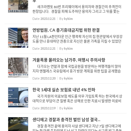
후
새크라멘토 80번 프리웨이에서 용의자와 경찰간의 추격전이
한창입니다. 경찰을 피해 도주하던 용의자 그리고 그 뒤를 쫓는
경찰차 잠시 후 도주하던 용의자는 프리웨이를 달리던 모터사이
Date
2023.12.21
By
kykim
클과 부딪히며 갓길에서 전복 됩니다. 모터 사이클 운전자...
연방법원, CA 총기휴대금지법 위헌 판결
지난 11월 LA한인타운 인근 행콕팍 자신의 집 현관앞에서 무장강
도를 만나 휴대하던 권총으로 자신은 물론 가족을 지킬 수 있었던
빈스 리치. 하지만, 리치는 이 사건 이후 총기 은닉 휴대 허가를 CA
Date
2023.12.21
By
kykim
주 정부로부터 정지당하고 말았습니다 그런데, 이러한 캘리...
겨울폭풍 몰려오는 남가주, 여행시 주의사항
다가오는 연말과 함께 국립공원을 방문하는 여행객들이 많아
지자 엔젤레스 국유림에서 휴가 방문 계획을 위한 팁을 공개했습
니다. 엔젤레스 국유림 관계자들은 샌 가브리엘 산맥과 샌 안토니
Date
2023.12.20
By
kykim
오의 높은 고도로 인해 방문시 겨울 기상조건을 고려할 것...
한국 1세대 실손 보험료 내년 4% 인하
국가 차원의 의료보험 제도를 의무 가입토록 하는 한국에서 상
대적으로 부담이 큰 질병 혹은 상해로 인한 치료시 발생한 의료비
를 보상해주는 민간 보험의 종류인 실손보험 이 실손 보험 중 해외
Date
2023.12.19
By
kykim
거주자에도 적용될 수 있는 1세대 보험료가 내년 평...
샌디에고 경찰과 총격전 벌인 남성 결국...
경찰 총격전 끝에 용의자 사살 샌디에고 지난 7일 샌디에고에
있는 한 마켓 주차장에 도난 신고 차량이 있다는 신고를 받고 출동