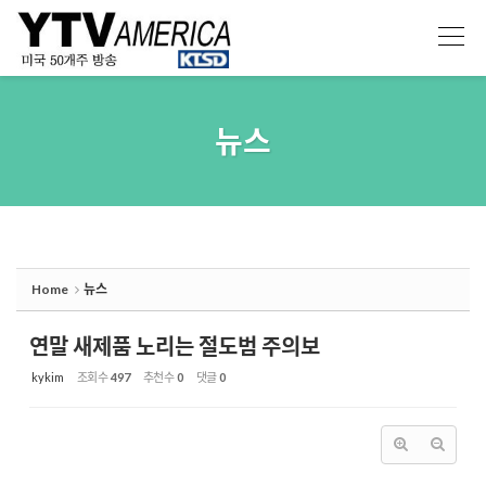
Sketchbook5, 스케치북5
Sketchbook5, 스케치북5
뉴스
Home
뉴스
연말 새제품 노리는 절도범 주의보
kykim
조회 수
497
추천 수
0
댓글
0