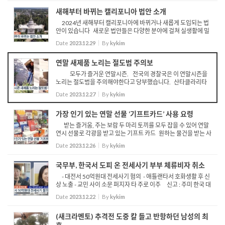
새해부터 바뀌는 캘리포니아 법안 소개
2024년 새해부터 캘리포니아에 바뀌거나 새롭게 도입되는 법
안이 있습니다 새로운 법안들은 다양한 분야에 걸쳐 실생활에 밀
접히 연관돼 있는만큼 사전 숙지가 필요합니다 먼저 주택관련 법
Date
2023.12.29
By
kykim
안들입니다 캘리포니아는 내년 1월 1일부터 섹션 8과 같...
연말 새제품 노리는 절도범 주의보
모두가 즐거운 연말시즌. 전국의 경찰국은 이 연말시즌을
노리는 절도범을 주의해야한다고 당부했습니다. 산타클라리타
밸리 셰리프국은 새로 생긴 물건의 상자나 포장지의 내용물 사진
Date
2023.12.27
By
kykim
을 확인한 절도범이 해당 가정집을 표적삼을 수 있다...
가장 인기 있는 연말 선물 ‘기프트카드’ 사용 요령
받는 즐거움, 주는 보람 두 마리 토끼를 모두 잡을 수 있어 연말
연시 선물로 각광을 받고 있는 기프트 카드 원하는 물건을 받는 사
람 마음대로 구할 수 있다는 장점이 있어 올해 기프트카드 매출액
Date
2023.12.26
By
kykim
은 293억 달러로 늘었고, 쇼핑객 1명 당 평균 3~4개...
국무부, 한국서 도피 온 전세사기 부부 체류비자 취소
- 대전서 50억원대 전세사기 혐의 - 애틀랜타서 호화생활 후 신
상 노출 - 교민 사이 소문 퍼지자 타 주로 이주 신고 : 주미 한국 대
사관 202) 939-5600, 202) 641-8761 한국에서 전세사기가 판
Date
2023.12.22
By
kykim
을 치고 있는 가운데, 대전에서 50억원대 이상의 ...
(새크라멘토) 추격전 도중 칼 들고 반항하던 남성의 최