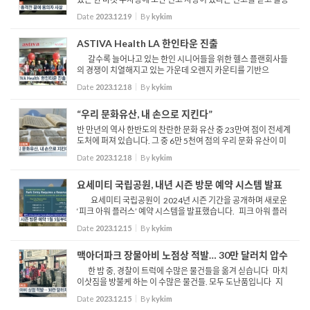
한 경찰이 용의자를 찾아 마켓안으로 들어갑니다. 마켓을 둘러보
Date
2023.12.19
By
kykim
던 경찰은 용의자를 찾은 듯 일사천리로 움직입니다. 이...
ASTIVA Health LA 한인타운 진출
갈수록 늘어나고 있는 한인 시니어들을 위한 헬스 플랜회사들
의 경쟁이 치열해지고 있는 가운데 오렌지 카운티를 기반으
로 한 애스티바 헬스 역시 대열에 합류했습니다. 애스티바 헬스
Date
2023.12.18
By
kykim
는 지난 토요일 한인타운에서 오픈 기념 행사의 시간을 갖고 한...
“우리 문화유산, 내 손으로 지킨다”
반 만년의 역사 한반도의 찬란한 문화 유산 중 23만여 점이 전세계
도처에 퍼져 있습니다. 그 중 6만 5천여 점의 우리 문화 유산이 미
국에 존재하는데, 기록 조차 없는 개인 소장 문화 유산이 많아 아직
Date
2023.12.18
By
kykim
빛을 보지 못하고 있습니다 이처럼 해외로 유출된 문화...
요세미티 국립공원, 내년 시즌 방문 예약 시스템 발표
요세미티 국립공원이 2024년 시즌 기간을 공개하며 새로운
‘피크 아워 플러스’ 예약 시스템을 발표했습니다. 피크 아워 플러
스는 4월 13일부터 6월 30일까지 주말; 7월 1일부터 8월 16일까
Date
2023.12.15
By
kykim
지 매일; 8월 17일부터 10월 27일까지는 주말입니다. ...
맥아더파크 장물아비 노점상 적발… 30만 달러치 압수
한 밤 중, 경찰이 트럭에 수많은 물건들을 옮겨 싣습니다 마치
이삿짐을 방불케 하는 이 수많은 물건들. 모두 도난품입니다 지
난 13일 LAPD는 맥아더 파크 일대 노점상들이 장물을 팔고 있다
Date
2023.12.15
By
kykim
는 첩보를 입수, 여러 상점을 급습해 단속을 벌였습니다...