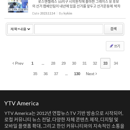
로스앤젤레스 10지구 시의원직에 출마한 그레이스 유 후보
의 선거 캠페인팀이 내년에 있을 선거를 앞두고 선거운동에 박차
를가하고 있습니다. 그레이스 유 후보 선거 캠페인팀은 오늘 앞으
Date
2023.12.14
By
kykim
로 선거운동을 위해 쓰여질 홍보용 차량을 선보이며 승리...
검색
쓰기
Prev
1
...
28
29
30
31
32
33
34
35
36
37
...
130
Next
YTV America
YTV America는 2012년 연합뉴스TV 기반 방송으로 시작되어,
로컬 커뮤니티 뉴스 전달, 다양한 자체 콘텐츠 제작, 디지털 및
모바일 플랫폼 확대, 그리고 한인 커뮤니티와의 지속적인 소통을