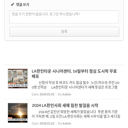
✔
댓글 쓰기
댓글 쓰기 권한이 없습니다. 로그인 하시겠습니까?
LA한인타운 시니어센터, 16일부터 점심 도시락 무료
배포
신청서 작성 후 바코드 카드 발급 필수 노인/저소득 주민 20
0명 선착순 LA한인타운 시니어센터가 새해 뜻깊은 프로그램
을 시작합니다 시니어센터는 오는 16일부터 매주 5일, 타운 내 어
Date
2024.01.03
By
kykim
르신들과 저소득층 주민들을 대상으로 점심 도시...
2024 LA한인사회 새해 힘찬 발걸음 시작
2024년 갑진년 희망찬 새해가 밝았습니다 푸른 용의 기운
이 가득한 해, 2일 오전 LA 한인사회는 새해 시무식을 열고 새 다짐
으로 힘찬 출발을 함께 했습니다 김영완 주 로스앤젤레스 총영사
Date
2024.01.02
By
kykim
시무식 자리에서 김 총영사는 올해 본격적인 궤도...