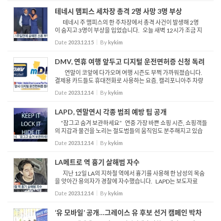
테네시 맴피스 세차장 총격 2명 사망 3명 부상
테네시 주 맴피스의 한 주차장에서 총격 사건이 발생해 2명
이 숨지고 3명이 부상을 입었습니다. 오늘 새벽 12시가 조금 지
난 시간 맴피스의 한 세차장에서 21세의 남성이 숨진 채 발견됐습
Date
2023.12.15
By
kykim
니다. 경찰이 현장에 도착했을 때는 숨진 남성 외에 또 ...
DMV, 연휴 여행 앞두고 디지털 운전면허증 신청 독려
연말이 코앞에 다가오며 여행 시즌도 부쩍 가까워졌습니다.
결제용 카드들도 휴대전화로 사용하는 요즘, 캘리포니아주 차량
등록국 (DMV)에선 다시금 디지털 운전면허증 등록을 권유했습
Date
2023.12.14
By
kykim
니다. 지난 8월에 파일럿 프로그램을 시작한 CA DMV Wall...
LAPD, 연말연시 각종 범죄 예방 팁 공개
“잠그고 숨겨 보관하세요” 연중 가장 바쁜 쇼핑 시즌, 쇼핑객들
의 지갑과 물건을 노리는 절도범들의 움직임도 분주해지고 있습
니다 이에 경찰이 쇼핑객들의 절도 피해 방지를 위한 몇 가지 팁을
Date
2023.12.14
By
kykim
공개했습니다 먼저 귀중품 등 물건을 차량 안에 보...
LA메트로 역 흉기 살해범 자수
지난 12일 LA의 지하철 역에서 흉기를 사용해 한 남성의 목숨
을 앗아간 용의자가 경찰에 자수했습니다. LAPD는 보도자료
를 통해 LA 출신의 19세 남성 카를로스 마르티네즈를 77가 경찰
Date
2023.12.14
By
kykim
서에 구금했다고 발표했습니다. 마르티네즈는 지난 화요일 오...
‘유 모바일’ 공개…그레이스 유 후보 선거 캠페인 박차