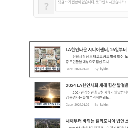
?
댓글 쓰기 권한이 없습니다. 로그인 하시겠습니까?
LA한인타운 시니어센터, 16일부터
신청서 작성 후 바코드 카드 발급 필수 노인
층 주민들을 대상으로 점심 도시...
Date
2024.01.03
By
kykim
2024 LA한인사회 새해 힘찬 발걸
2024년 갑진년 희망찬 새해가 밝았습니다 
김 총영사는 올해 본격적인 궤도...
Date
2024.01.02
By
kykim
새해부터 바뀌는 캘리포니아 법안 