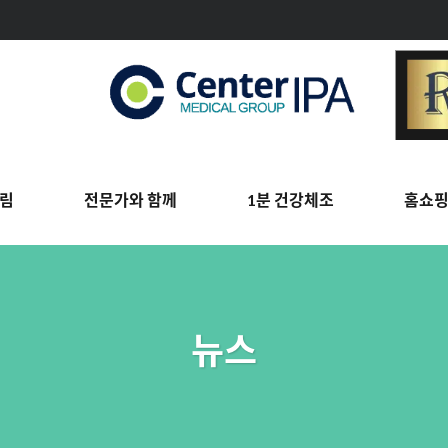
림
전문가와 함께
1분 건강체조
홈쇼
뉴스