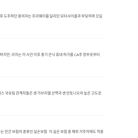
 후 도주하던 용의자는 프리웨이를 달리던 모터사이클과 부딪히며 갓길
하지만, 리치는 이 사건 이후 총기 은닉 휴대 허가를 CA주 정부로부터
스 국유림 관계자들은 샌 가브리엘 산맥과 샌 안토니오의 높은 고도로
 민간 보험의 종류인 실손보험 이 실손 보험 중 해외 거주자에도 적용