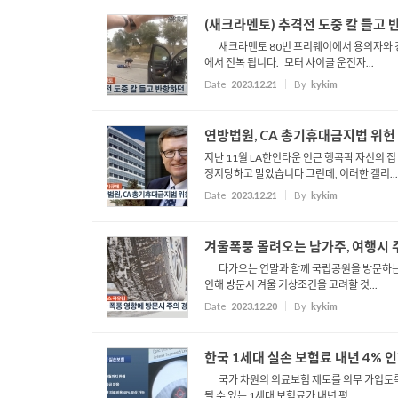
(새크라멘토) 추격전 도중 칼 들고
새크라멘토 80번 프리웨이에서 용의자와 경찰
에서 전복 됩니다. 모터 사이클 운전자...
Date
2023.12.21
By
kykim
연방법원, CA 총기휴대금지법 위헌
지난 11월 LA한인타운 인근 행콕팍 자신의 
정지당하고 말았습니다 그런데, 이러한 캘리...
Date
2023.12.21
By
kykim
겨울폭풍 몰려오는 남가주, 여행시
다가오는 연말과 함께 국립공원을 방문하는 
인해 방문시 겨울 기상조건을 고려할 것...
Date
2023.12.20
By
kykim
한국 1세대 실손 보험료 내년 4% 
국가 차원의 의료보험 제도를 의무 가입토록 
될 수 있는 1세대 보험료가 내년 평...