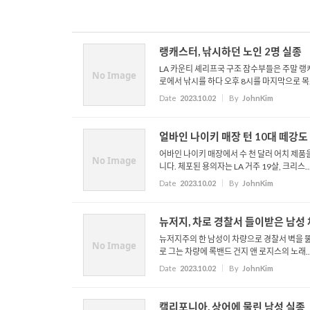
랭캐스터, 낚시하던 노인 2명 실종
LA 카운티 셰리프국 구조 잠수부들은 주말 랭
No Image
로에서 낚시를 하다 오후 8시를 마지막으로 목..
Date
2023.10.02
By
JohnKim
얼바인 나이키 매장 턴 10대 떼강도
어바인 나이키 매장에서 수 천 달러 어치 제품을
No Image
니다. 체포된 용의자는 LA 거주 19살, 크리스..
Date
2023.10.02
By
JohnKim
뉴저지, 차로 경찰서 들이받은 남성
뉴저지주의 한 남성이 차량으로 경찰서 벽을 뚫
No Image
로 그는 차량에 록밴드 건지 앤 로지스의 노래..
Date
2023.10.02
By
JohnKim
캘리포니아, 상어에 물린 남성 실종