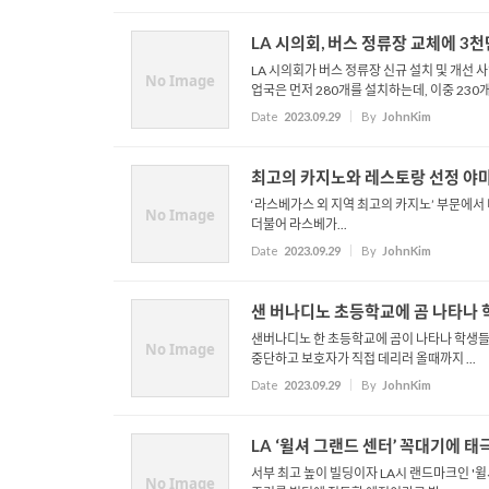
LA 시의회, 버스 정류장 교체에 3천
LA 시의회가 버스 정류장 신규 설치 및 개선 
No Image
업국은 먼저 280개를 설치하는데, 이중 230개.
Date
2023.09.29
By
JohnKim
최고의 카지노와 레스토랑 선정 야
‘라스베가스 외 지역 최고의 카지노’ 부문에서
No Image
더불어 라스베가...
Date
2023.09.29
By
JohnKim
샌 버나디노 초등학교에 곰 나타나 
샌버나디노 한 초등학교에 곰이 나타나 학생들을
No Image
중단하고 보호자가 직접 데리러 올때까지 ...
Date
2023.09.29
By
JohnKim
LA ‘윌셔 그랜드 센터’ 꼭대기에 태
서부 최고 높이 빌딩이자 LA시 랜드마크인 '
No Image