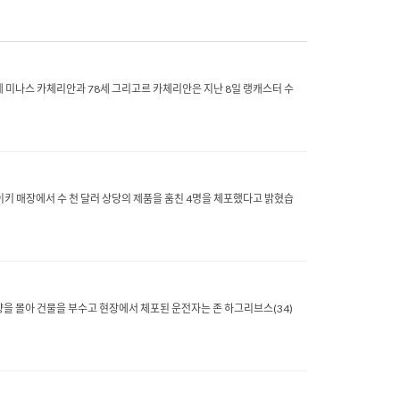
세 미나스 카체리안과 78세 그리고르 카체리안은 지난 8일 랭캐스터 수
나이키 매장에서 수 천 달러 상당의 제품을 훔친 4명을 체포했다고 밝혔습
량을 몰아 건물을 부수고 현장에서 체포된 운전자는 존 하그리브스(34)