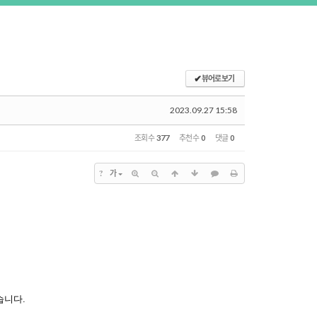
✔
뷰어로 보기
2023.09.27 15:58
조회 수
377
추천 수
0
댓글
0
?
가
습니다
.