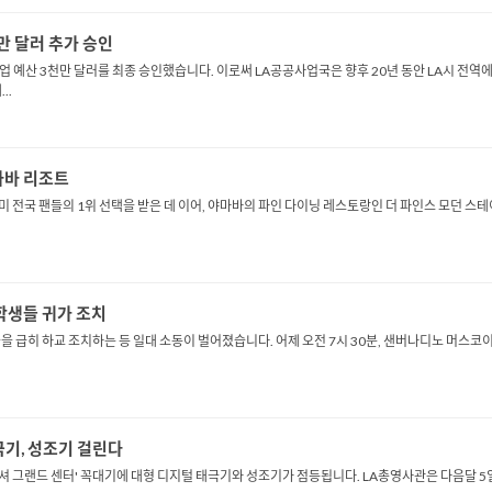
만 달러 추가 승인
사업 예산 3천만 달러를 최종 승인했습니다. 이로써 LA공공사업국은 향후 20년 동안 LA시 전
..
마바 리조트
 미 전국 팬들의 1위 선택을 받은 데 이어, 야마바의 파인 다이닝 레스토랑인 더 파인스 모던 
학생들 귀가 조치
 급히 하교 조치하는 등 일대 소동이 벌어졌습니다. 어제 오전 7시 30분, 샌버나디노 머스코
극기, 성조기 걸린다
윌셔 그랜드 센터' 꼭대기에 대형 디지털 태극기와 성조기가 점등됩니다. LA총영사관은 다음달 5