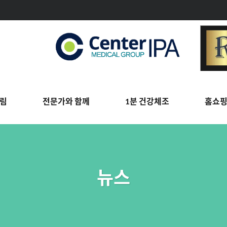
림
전문가와 함께
1분 건강체조
홈쇼
뉴스