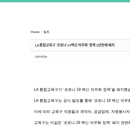
Home
뉴스
LA통합교육구 ‘코로나 19백신 의무화’ 정책 2년만에 폐지
JohnKim
LA
통합교육구가
‘
코로나
19
백신 의무화 정책
’
을 폐지했
LA
통합교육구는 공식 발표를 통해
‘
코로나
19
백신 의무
이에 따라 교육구 직원들과 계약자
,
공급업체
,
자원봉사자
교육구는 이같은
‘
코로나
19
백신 의무화 정책
’
폐지 관련