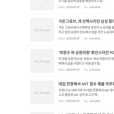
조기를 빌딩에 점등할 예정이라고 밝...
Date
2023.09.29
By
JohnKim
가든그로브, 개 산책시키던 남성 말
가든 그로브에서 산책하던 주민이 노숙자를 총격
No Image
하고 있던 남성이 인도에서 잠을 자던 노숙자와 .
Date
2023.09.29
By
JohnKim
‘최장수 여 상원의원’ 파인스타인 9
미 연방 상원 역사상 '최장수' 여성 의원이자 
No Image
택에서 숨을 거뒀다고 의원실이 발...
Date
2023.09.29
By
JohnKim
대입 전형에서 SAT 점수 제출 의무
코로나19 사태 이후 미 대입 전형에서 SAT 
No Image
고교 졸업생 SAT 성적 보고서’에 ...
Date
2023.09.29
By
JohnKim