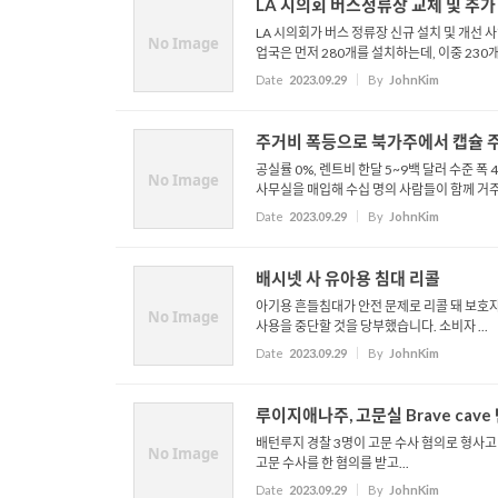
LA 시의회 버스정류장 교체 및 추가
LA 시의회가 버스 정류장 신규 설치 및 개선 
No Image
업국은 먼저 280개를 설치하는데, 이중 230개.
Date
2023.09.29
By
JohnKim
주거비 폭등으로 북가주에서 캡슐 
공실률 0%, 렌트비 한달 5~9백 달러 수준
No Image
사무실을 매입해 수십 명의 사람들이 함께 거주.
Date
2023.09.29
By
JohnKim
배시넷 사 유아용 침대 리콜
아기용 흔들침대가 안전 문제로 리콜 돼 보호자의 
No Image
사용을 중단할 것을 당부했습니다. 소비자 ...
Date
2023.09.29
By
JohnKim
루이지애나주, 고문실 Brave cav
배턴루지 경찰 3명이 고문 수사 혐의로 형사고
No Image
고문 수사를 한 혐의를 받고...
Date
2023.09.29
By
JohnKim