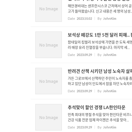
해안경비대는 샌프란시스코 근처에서 상어 공격
No Image
고가 들어왔습니다. 신고 내용은 세 명의 남성..
Date
2023.10.02
By
JohnKim
보석상 떼강도 1만 5천 달러 피해...
팜데일의 킴벌리 보석상에 가면을 쓴 도둑 세
No Image
러 매장 유리 진열장을 부숩니다. 마지막 세...
Date
2023.09.29
By
JohnKim
반려견 산책 시키던 남성 노숙자 살해.
가든 그로브에서 산책하던 주민이 노숙자를 총격
No Image
하고 있던 남성이 인도에서 잠을 자던 노숙자와 .
Date
2023.09.29
By
JohnKim
추석맞이 할인 경쟁 LA한인타운
민족 최대의 명절 추석을 맞아 한인타운 비즈
No Image
건강 식품 전문 업체 하이젠은 추석을 맞아...
Date
2023.09.29
By
JohnKim