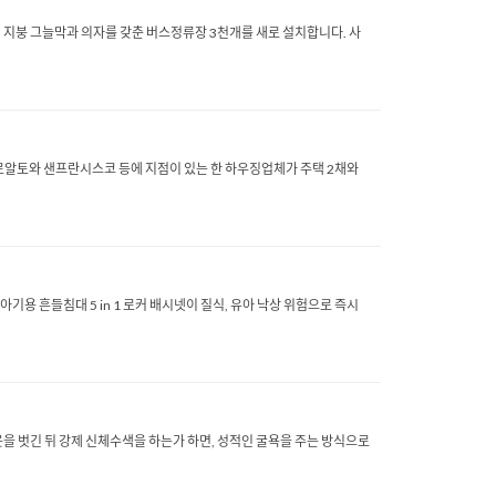
역에 지붕 그늘막과 의자를 갖춘 버스정류장 3천개를 새로 설치합니다. 사
 팔로알토와 샌프란시스코 등에 지점이 있는 한 하우징업체가 주택 2채와
 아기용 흔들침대 5 in 1 로커 배시넷이 질식, 유아 낙상 위험으로 즉시
옷을 벗긴 뒤 강제 신체수색을 하는가 하면, 성적인 굴욕을 주는 방식으로