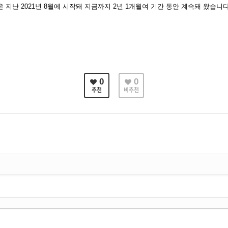
은 지난
2021
년
8
월에 시작돼 지금까지
2
년
1
개월여 기간 동안 계속돼 왔습니
0
0
추천
비추천