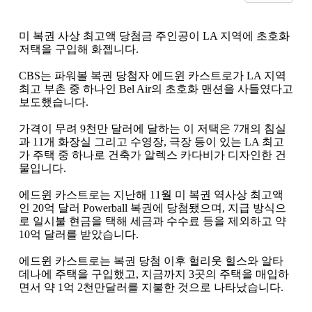
미 복권 사상 최고액 당첨금 주인공이
LA
지역에 초호화
저택을 구입해 화젭니다
.
CBS
는 파워볼 복권 당첨자 에드윈 카스트로가
LA
지역
최고 부촌 중 하나인
Bel Air
의 초호화 맨션을 사들였다고
보도했습니다
.
가격이 무려
9
천만 달러에 달하는 이 저택은
7
개의 침실
과
11
개 화장실 그리고 수영장
,
극장 등이 있는
LA
최고
가 주택 중 하나로 건축가 알렉스 카다비가 디자인한 건
물입니다
.
에드윈 카스트로는 지난해
11
월 미 복권 역사상 최고액
인
20
억 달러
Powerball
복권에 당첨됐으며
,
지급 방식으
로 일시불 현금을 택해 세금과 수수료 등을 제외하고 약
10
억 달러를 받았습니다
.
에드윈 카스트로는 복권 당첨 이후 헐리웃 힐스와 알타
데나에 주택을 구입했고
,
지금까지
3
곳의 주택을 매입하
면서 약
1
억
2
천만달러를 지불한 것으로 나타났습니다
.