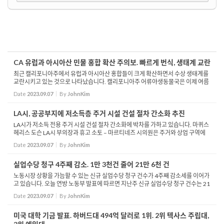
CA 유럽과 아시아산 민물 홍합 확산 주의보. 빠르게 번식, 생태계 교란
최근 캘리포니아주에서 유럽과 아시아산 홍합들이 크게 확산하면서 수상 생태계를
교란시키고 있는 것으로 나타났습니다. 캘리포니아주 어류야생동물국은 이제 여름
이 지나 보트를 타는 시즌도 거의 끝나가고 있는 상황이라며 꼼꼼하게 보트를 관리
Date
2023.09.07
By
JohnKim
를 할 것을...
LA시, 공공부지에 저소득층 주거 시설 건설 절차 간소화 추진
LA시가 저소득 전용 주거 시설 건설 절차 간소화에 박차를 가하고 있습니다. 마퀴스
헤리스 도슨 LA시 부의장과 휴고 소토 – 마르티네즈 시의원은 주거와 상업 구역에
위치한 공공 부지에 저소득 전용 주거 시설을 건설할 때 뒤따르는 절차를 간소화한...
Date
2023.09.07
By
JohnKim
실업수당 청구 4주째 감소. 1만 3천건 줄어 21만 6천 건
노동시장 상황을 가늠할 수 있는 신규 실업수당 청구 건수가 4주째 감소세를 이어가
고 있습니다. 오늘 연방 노동부 발표에 따르면 지난주 신규 실업수당 청구 건수는 21
만 6천건으로 전주 대비 1만 3천건 줄었습니다. 이는 지난 2월 둘째주 이후 7개월 만
Date
2023.09.07
By
JohnKim
에 ...
미국 대학 기금 발표. 하버드대 494억 달러로 1위. 2위 텍사스 주립대,