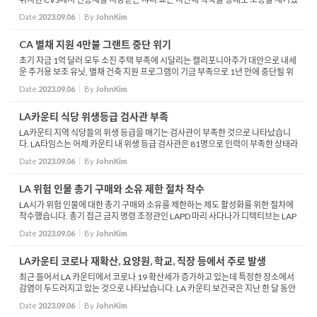
습니다. 처방된 약이 진통제가 아닌 병력에도 없는 고혈압 약이었기 때문입니다. 집
Date
2023.09.06
By
JohnKim
앞에 찾...
CA 별채 지원 4만불 그랜트 중단 위기
초기 자금 1억 달러 모두 소진 주택 부족에 시달리는 캘리포니아주가 대안으로 내세
운 주거용 보조 유닛, 별채 건축 지원 프로그램이 기금 부족으로 1년 만에 중단될 위
기에 처했습니다. LA타임스는 어제 저소득층 및 중산층 신규 주택 소유자가 별채를
Date
2023.09.06
By
JohnKim
건축...
LA카운티 식당 위생등급 검사관 부족
LA카운티 지역 식당들의 위생 등급을 매기는 검사관이 부족한 것으로 나타났습니
다. LA타임스는 어제 카운티 내 위생 등급 검사관은 81명으로 인력이 부족한 상태라
며 지난 5년간 검사관 결원이 가장 심각한 상황이며 이는 식당 검사에 영향을 미칠
Date
2023.09.06
By
JohnKim
수 있다고...
LA 위험 인물 총기 구매와 소유 제한 절차 착수
LA시가 위험 인물에 대한 총기 구매와 소유를 제한하는 제도 활성화를 위한 절차에
착수했습니다. 총기 접근 금지 명령 조정관인 LAPD 마리 사다나가 디텍티브는 LAP
D와 시 검찰이 함께 총기 접근 금지 명령을 감시, 감독 할 수 있는 데이터를 구축해야
Date
2023.09.06
By
JohnKim
한다...
LA카운티 코로나 재확산, 요양원, 학교, 직장 등에서 주로 발생
최근 들어서 LA 카운티에서 코로나 19 확산세가 증가하고 있는데 특정한 장소에서
감염이 두드러지고 있는 것으로 나타났습니다. LA 카운티 보건국은 지난 한 달 동안
코로나 19 확진자 숫자가 2배 이상 크게 늘어나고 있는데, 특히 요양 시설과 학교, 직
Date
2023.09.06
By
JohnKim
장에...