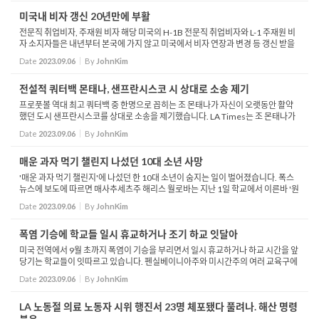
미국내 비자 갱신 20년만에 부활
전문직 취업비자, 주재원 비자 해당 미국의 H-1B 전문직 취업비자와 L-1 주재원 비
자 소지자들은 내년부터 본국에 가지 않고 미국에서 비자 연장과 변경 등 갱신 받을
수 있게 된다고 백악관이 예고했습니다. 2004년에 폐지돼 현재까지 비자 연장이나
Date
2023.09.06
By
JohnKim
변경 등...
전설적 쿼터백 몬태나, 샌프란시스코 시 상대로 소송 제기
프로풋볼 역대 최고 쿼터백 중 한명으로 꼽히는 조 몬태나가 자신이 오랫동안 활약
했던 도시 샌프란시스코를 상대로 소송을 제기했습니다. LA Times는 조 몬태나가
지난달 24일 카운티 법원에 50여명의 주민들과 함께 샌프란시스코시를 상대로 공
Date
2023.09.06
By
JohnKim
동소송 소장...
매운 과자 먹기 챌린지 나섰던 10대 소년 사망
'매운 과자 먹기 챌린지'에 나섰던 한 10대 소년이 숨지는 일이 벌어졌습니다. 폭스
뉴스에 보도에 따르면 매사추세츠주 해리스 월로바는 지난 1일 학교에서 이른바 '원
칩 챌린지'로 불리는 매운 과자 먹기에 도전한 후 복통에 시달리다 같은 ...
Date
2023.09.06
By
JohnKim
폭염 기승에 학교들 일시 휴교하거나 조기 하교 잇달아
미국 전역에서 9월 초까지 폭염이 기승을 부리면서 일시 휴교하거나 하교 시간을 앞
당기는 학교들이 잇따르고 있습니다. 펜실베이니아주와 미시간주의 여러 교육구에
서 이번 주 극심한 더위 탓에 학생들의 건강이 우려된다며 학교 문을 닫고 온라인 수
Date
2023.09.06
By
JohnKim
업 등으...
LA 노동절 의료 노동자 시위 행진서 23명 체포됐다 풀려나. 해산 명령