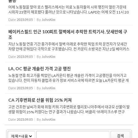
불응
어제 노동절을 맞아 로스 펠리스에서는 의료 노동자들의 시위 행진이 열린 가운데
시위자 23명이 체포됐다 풀려난 것으로 나타났습니다. LAPD는 어제 오전 11시 20
분쯤 집회를 불법으로 규정하고 해산명령을 내렸으며 이를 따르지 않은 23명을 체
Date
2023.09.05
By
JohnKim
포했다고 밝...
베이커스필드 인근 100피트 절벽에서 추락한 트럭기사, 닷새만에 구
조
지난 노동절 연휴 기간 중가주에서 절벽 아래로 추락한 픽업 트럭 운전자가 닷새간
차량 안에 갇혀있다 극적으로 구조됐습니다. 컨 카운티 소방국은 지난 2일 베이커스
필드 남동쪽의 언덕 밑에 파손된 트럭이 있다는 신고를 받고 출동해 계곡에 갇혀있
Date
2023.09.05
By
JohnKim
는 트럭...
LA, OC 평균 개솔린 가격 고공 행진
노동절 연휴 최고가를 찍었던 LA카운티 평균 개솔린 가격이 고공행진을 이어가고
있습니다. 전미 자동차 클럽과 유가 정보 서비스국에 따르면 오늘 LA카운티 평균 개
솔린 가격은 0.7센트 오른 갤런당 5달러 40.4센트로 나타났습니다. 이는 일주일 전
Date
2023.09.05
By
JohnKim
과 비교해...
CA 기후변화로 산불 위험 25% 커져
고온 건조한 날씨가 화재 위험 키워 기후변화로 캘리포니아주에서 대규모 산불이 발
생할 위험이 25% 커졌다는 연구 결과가 나왔습니다. 버클리 '브레이크스루 연구
소'의 기후·에너지팀은 이런 내용의 연구 보고서를 최근 네이처지에 게재했습...
Date
2023.09.05
By
JohnKim
검색