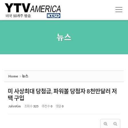
Sketchbook5, 스케치북5
Sketchbook5, 스케치북5
뉴스
Home
뉴스
미 사상최대 당첨금, 파워볼 당첨자 8천만달러 저
택 구입
JohnKim
조회 수
325
추천 수
0
댓글
0