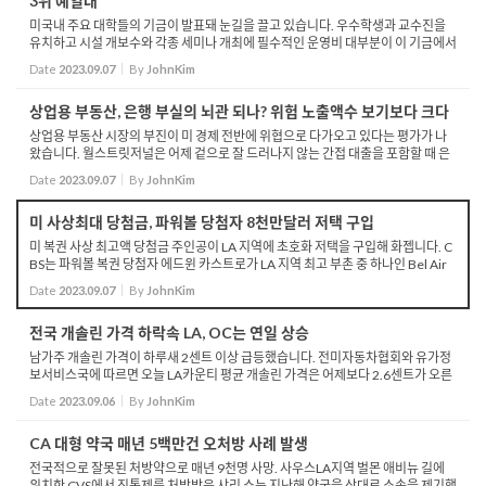
3위 예일대
미국내 주요 대학들의 기금이 발표돼 눈길을 끌고 있습니다. 우수학생과 교수진을
유치하고 시설 개보수와 각종 세미나 개최에 필수적인 운영비 대부분이 이 기금에서
비롯되기 때문입니다. 매년 기금 몸집을 불리고 있는 명문대의 경우 원금은 지키고
Date
2023.09.07
By
JohnKim
이자만...
상업용 부동산, 은행 부실의 뇌관 되나? 위험 노출액수 보기보다 크다
​상업용 부동산 시장의 부진이 미 경제 전반에 위협으로 다가오고 있다는 평가가 나
왔습니다. 월스트릿저널은 어제 겉으로 잘 드러나지 않는 간접 대출을 포함할 때 은
행들이 가진 상업용 부동산에 대한 위험노출액은 알려진 것보다 훨씬 크다고 진단했
Date
2023.09.07
By
JohnKim
습니다...
미 사상최대 당첨금, 파워볼 당첨자 8천만달러 저택 구입
미 복권 사상 최고액 당첨금 주인공이 LA 지역에 초호화 저택을 구입해 화젭니다. C
BS는 파워볼 복권 당첨자 에드윈 카스트로가 LA 지역 최고 부촌 중 하나인 Bel Air
의 초호화 맨션을 사들였다고 보도했습니다. 가격이 무려 9천만 달러에 달하는 이
Date
2023.09.07
By
JohnKim
저택은 7...
전국 개솔린 가격 하락속 LA, OC는 연일 상승
남가주 개솔린 가격이 하루새 2센트 이상 급등했습니다. 전미자동차협회와 유가정
보서비스국에 따르면 오늘 LA카운티 평균 개솔린 가격은 어제보다 2.6센트가 오른
갤런당 5달러 43센트를 나타냈습니다. 이는 지난해 11월 16일 이후 최고갑니다. L
Date
2023.09.06
By
JohnKim
A개솔린 가...
CA 대형 약국 매년 5백만건 오처방 사례 발생
전국적으로 잘못된 처방약으로 매년 9천명 사망. 사우스LA지역 벌몬 애비뉴 길에
위치한 CVS에서 진통제를 처방받은 샤리 쇼는 지난해 약국을 상대로 소송을 제기했