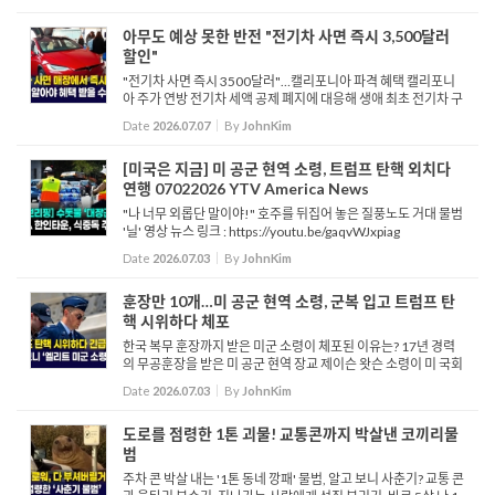
에 걸리면서 스...
아무도 예상 못한 반전 "전기차 사면 즉시 3,500달러
할인"
"전기차 사면 즉시 3500달러"…캘리포니아 파격 혜택 캘리포니
아 주가 연방 전기차 세액 공제 폐지에 대응해 생애 최초 전기차 구
매자에게 즉각적으로 3,500달러 환급을 제공하는 새로운 제도를
Date
2026.07.07
By
JohnKim
시행합니다. 총 1억 3,500만 달...
[미국은 지금] 미 공군 현역 소령, 트럼프 탄핵 외치다
연행 07022026 YTV America News
"나 너무 외롭단 말이야!" 호주를 뒤집어 놓은 질풍노도 거대 물범
'닐' 영상 뉴스 링크 : https://youtu.be/gaqvWJxpiag
Date
2026.07.03
By
JohnKim
훈장만 10개…미 공군 현역 소령, 군복 입고 트럼프 탄
핵 시위하다 체포
한국 복무 훈장까지 받은 미군 소령이 체포된 이유는? 17년 경력
의 무공훈장을 받은 미 공군 현역 장교 제이슨 왓슨 소령이 미 국회
의사당 계단에서 군복을 입은 채 도널드 트럼프 대통령의 탄핵을
Date
2026.07.03
By
JohnKim
촉구하는 시위를 벌이다 경찰에 체포됐습니다. 당초 알 그린 ...
도로를 점령한 1톤 괴물! 교통콘까지 박살낸 코끼리물
범
주차 콘 박살 내는 '1톤 동네 깡패' 물범, 알고 보니 사춘기? 교통 콘