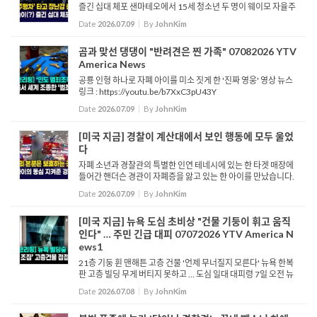
즐긴 십대 체포 샌마테오에서 15세 청소년 두 명이 웨이모 자율주
행 차량을 타고 이동하며 술을 마시고 젤리탄 총을 쏜 혐의로 구금
Date
2026.07.09
By
JohnKim
됐습니다. 웨이모 측의 신고를 받...
곰과 맞선 댕댕이 "반려견은 찐 가족" 07082026 YTV
America News
공룡 인형 하나로 자폐 아이를 미소 짓게 한 '진짜 영웅' 영상 뉴스
링크 : https://youtu.be/b7XxC3pU43Y
Date
2026.07.09
By
JohnKim
[미국 지금] 경찰이 계산대에서 보인 행동에 모두 울었
다
자폐 소년과 경찰관의 특별한 인연 테네시에 있는 한 타겟 매장에
들어간 핸더슨 경관이 자폐증을 앓고 있는 한 아이를 만났습니다.
아이는 공룡 인형을 원하는 듯 보입니다. 아이가 원하는 인형을 사
Date
2026.07.09
By
JohnKim
주고 싶은 핸더슨 경관이 말을 걸...
[미국 지금] 뉴욕 도심 초비상 "건물 기둥이 휘고 움직
인다" … 주민 긴급 대피 07072026 YTV America N
ews1
21층 기둥 휜 맨해튼 고층 건물 '언제 무너질지 모른다' 뉴욕 한복
판 고층 빌딩 무게 버티지 못하고 … 도심 일대 대피령 7일 오전 뉴
욕 맨해튼의 한 고층 건물 증축 공사 현장에서 심각한 붕괴 조짐이
Date
2026.07.08
By
JohnKim
발생해 도심 일대...