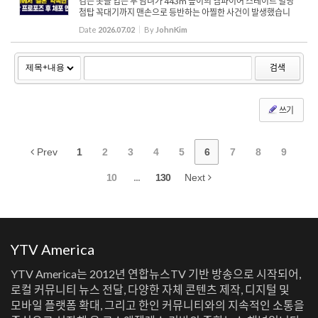
검은 옷을 입은 두 남녀가 443m 높이의 엠파이어 스테이트 빌딩
첨탑 꼭대기까지 맨손으로 등반하는 아찔한 사건이 발생했습니
다. 빌딩 첨탑 위에서 두 사람은 "사랑의 힘이 권력에 대한 사랑을
Date
2026.07.02
By
JohnKim
이길 때 세상은 평화를 알게 된다"라는 명언이 적힌 평화 지지 ...
검색
쓰기
Prev
1
2
3
4
5
6
7
8
9
10
...
130
Next
YTV America
YTV America는 2012년 연합뉴스TV 기반 방송으로 시작되어,
로컬 커뮤니티 뉴스 전달, 다양한 자체 콘텐츠 제작, 디지털 및
모바일 플랫폼 확대, 그리고 한인 커뮤니티와의 지속적인 소통을