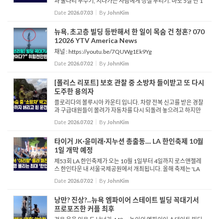
과 울타리 부수기, 지나가는 사람에게 성질 부리기. 바로 5살 난 1
톤 무게의 거대한 코끼리물범 '닐'의 일과이자 호주 태즈메이니아
Date
2026.07.03
By
JohnKim
의 명물입니다. 전문가들은 닐이 다시 ...
뉴욕, 초고층 빌딩 등반해서 한 일이 목숨 건 청혼? 070
12026 YTV America News
채널 : https://youtu.be/7QUWg1Ek9Yg
Date
2026.07.02
By
JohnKim
[폴리스 리포트] 보호 관찰 중 소방차 들이받고 또 다시
도주한 용의자
플로리다의 볼루시아 카운티 입니다. 차량 전복 신고를 받은 경찰
과 구급대원들이 몰려가 자동차를 다시 되돌려 놓으려고 하지만
힘에 부치는 듯 합니다. 이들이 한참 힘을 쓰고 있는 도중 붉은색
Date
2026.07.02
By
JohnKim
차 한대가 소방차를 치고 달아납니다. “저기 사고났다&r...
타이거 JK·윤미래·지누션 총출동.... LA 한인축제 10월
1일 개막 예정
제53회 LA 한인축제가 오는 10월 1일부터 4일까지 로스앤젤레
스 한인타운 내 서울국제공원에서 개최됩니다. 올해 축제는 'LA
아리랑'을 주제로 진행되며, 나흘의 행사 기간 동안 40만 명 이상
Date
2026.07.02
By
JohnKim
의 방문객이 찾을 것으로 예상되는 미국 내 최대 규모의 한...
낭만? 진상?...뉴욕 엠파이어 스테이트 빌딩 꼭대기서
프로포즈한 커플 최후