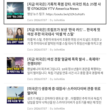
[지금 미국은] 기록적 폭염 강타, 미국인 최소 25명 사
망 07062026 YTV America News
영상 뉴스 링크 : https://youtu.be/q5ZA1uNyIfs
Date
2026.07.07
By
JohnKim
[지금 미국은] 트럼프가 보낸 '한국 카드'… 한국계 첫
여성 주한 미국대사 '미셸 박 스틸'
미셸 박 스틸, 주한미국대사의 조용한 취임 선서 도널드 트럼프 2
기 첫 주미대사로 발탁된 미셸 스틸 대사가 취임선서를 마치고 본
격적인 대사활동에 들어갑니다. 지난주 국무부를 찾은 스틸 대사
Date
2026.07.07
By
JohnKim
는 앨리슨 후커 정무차관 주재로 취임선서...
[지금 미국은] 여성 경찰 얼굴에 폭죽 발사 ... 축제야?
전쟁터야?
팬실베니아 피츠버그입니다. 10대 청소년들이 경관을 폭행하는
일이 벌어집니다. 독립 기념일 연휴 사건 사고 종합 결국 경찰에 제
압 당하며 체포됩니다. 밀워키입니다. 경찰을 피해 달아나는 청소
Date
2026.07.07
By
JohnKim
년들과 그 뒤를 쫓는 경찰들 여성 경관...
[미국은?] 생중계 중 대참사! 스카이다이버 관중 위로
떨어져
성조기 매달고 강하하다 텐트로 '쿵'…아찔했던 추락 미국 독립기
념일을 맞아 낙하산을 탄 스카이다이버가 성조기를 매단 채 멋진
묘기를 선보입니다. 이제 안전한 착륙만 남은 그때, 성조기가 나무
Date
2026.07.07
By
JohnKim