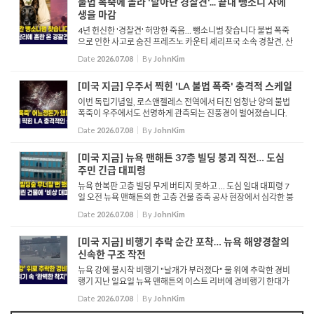
불법 폭죽에 놀라 '달아난 경찰견'... 끝내 뺑소니 차에
생을 마감
4년 헌신한 '경찰견' 허망한 죽음… 뺑소니범 찾습니다 불법 폭죽
으로 인한 사고로 숨진 프레즈노 카운티 셰리프국 소속 경찰견, 산
티의 추도식이 지난 6일 조용히 진행됐습니다. 지난 독립기념일
Date
2026.07.08
By
JohnKim
저녁, 셰...
[미국 지금] 우주서 찍힌 'LA 불법 폭죽' 충격적 스케일
이번 독립기념일, 로스앤젤레스 전역에서 터진 엄청난 양의 불법
폭죽이 우주에서도 선명하게 관측되는 진풍경이 벌어졌습니다.
미 항공우주국 나사는 국제우주정거장이 남가주 상공을 궤도 비
Date
2026.07.08
By
JohnKim
행하며 촬영한 비현실적이고 경이로운 폭죽 영상을 소셜 미디어
에 ...
[미국 지금] 뉴욕 맨해튼 37층 빌딩 붕괴 직전… 도심
주민 긴급 대피령
뉴욕 한복판 고층 빌딩 무게 버티지 못하고 … 도심 일대 대피령 7
일 오전 뉴욕 맨해튼의 한 고층 건물 증축 공사 현장에서 심각한 붕
괴 조짐이 발생해 도심 일대에 비상이 걸렸습니다. 사고가 발생한
Date
2026.07.08
By
JohnKim
37층 규모의 상업·...
[미국 지금] 비행기 추락 순간 포착… 뉴욕 해양경찰의
신속한 구조 작전
뉴욕 강에 불시착 비행기 "날개가 부러졌다" 물 위에 추락한 경비
행기 지난 일요일 뉴욕 맨해튼의 이스트 리버에 경비행기 한대가
불시착 합니다. 하지만 비행기의 날개가 수면과 부딪히며 중심을
Date
2026.07.08
By
JohnKim
잡지 못하고 한쪽으로 기울어지는 모습을 보이고 있습니다. 이...