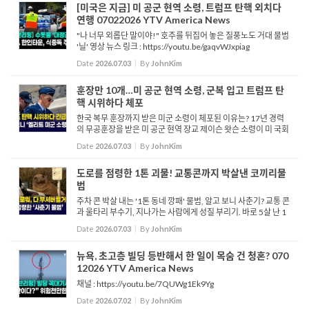
[미국은 지금] 미 공군 현역 소령, 트럼프 탄핵 외치다
연행 07022026 YTV America News
"나 너무 외롭단 말이야!" 호주를 뒤집어 놓은 질풍노도 거대 물범
'닐' 영상 뉴스 링크 : https://youtu.be/gaqvWJxpiag
Date
2026.07.03
By
JohnKim
훈장만 10개…미 공군 현역 소령, 군복 입고 트럼프 탄
핵 시위하다 체포
한국 복무 훈장까지 받은 미군 소령이 체포된 이유는? 17년 경력
의 무공훈장을 받은 미 공군 현역 장교 제이슨 왓슨 소령이 미 국회
의사당 계단에서 군복을 입은 채 도널드 트럼프 대통령의 탄핵을
Date
2026.07.03
By
JohnKim
촉구하는 시위를 벌이다 경찰에 체포됐습니다. 당초 알 그린 ...
도로를 점령한 1톤 괴물! 교통콘까지 박살낸 코끼리물
범
주차 콘 박살 내는 '1톤 동네 깡패' 물범, 알고 보니 사춘기? 교통 콘
과 울타리 부수기, 지나가는 사람에게 성질 부리기. 바로 5살 난 1
톤 무게의 거대한 코끼리물범 '닐'의 일과이자 호주 태즈메이니아
Date
2026.07.03
By
JohnKim
의 명물입니다. 전문가들은 닐이 다시 ...
뉴욕, 초고층 빌딩 등반해서 한 일이 목숨 건 청혼? 070
12026 YTV America News
채널 : https://youtu.be/7QUWg1Ek9Yg
Date
2026.07.02
By
JohnKim