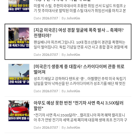
미셸 박 스틸, 주한미국대사의 조용한 취임 선서 도널드 트럼프 2
기 첫 주미대사로 발탁된 미셸 스틸 대사가 취임선서를 마치고 본
격적인 대사활동에 들어갑니다. 지난주 국무부를 찾은 스틸 대사
Date
2026.07.07
By
JohnKim
는 앨리슨 후커 정무차관 주재로 취임선서...
[지금 미국은] 여성 경찰 얼굴에 폭죽 발사 ... 축제야?
전쟁터야?
팬실베니아 피츠버그입니다. 10대 청소년들이 경관을 폭행하는
일이 벌어집니다. 독립 기념일 연휴 사건 사고 종합 결국 경찰에 제
압 당하며 체포됩니다. 밀워키입니다. 경찰을 피해 달아나는 청소
Date
2026.07.07
By
JohnKim
년들과 그 뒤를 쫓는 경찰들 여성 경관...
[미국은?] 생중계 중 대참사! 스카이다이버 관중 위로
떨어져
성조기 매달고 강하하다 텐트로 '쿵'…아찔했던 추락 미국 독립기
념일을 맞아 낙하산을 탄 스카이다이버가 성조기를 매단 채 멋진
묘기를 선보입니다. 이제 안전한 착륙만 남은 그때, 성조기가 나무
Date
2026.07.07
By
JohnKim
에 걸리면서 스...
아무도 예상 못한 반전 "전기차 사면 즉시 3,500달러
할인"
"전기차 사면 즉시 3500달러"…캘리포니아 파격 혜택 캘리포니
아 주가 연방 전기차 세액 공제 폐지에 대응해 생애 최초 전기차 구
매자에게 즉각적으로 3,500달러 환급을 제공하는 새로운 제도를
Date
2026.07.07
By
JohnKim
시행합니다. 총 1억 3,500만 달...