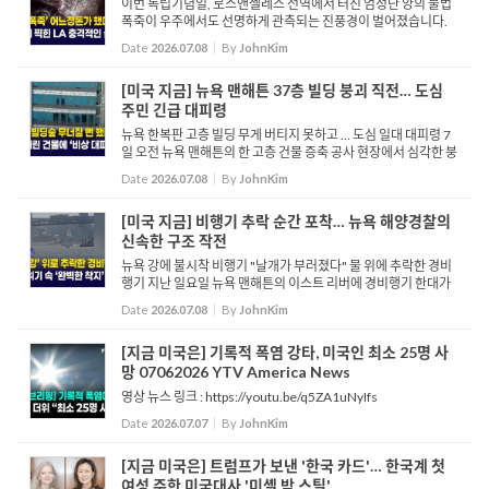
이번 독립기념일, 로스앤젤레스 전역에서 터진 엄청난 양의 불법
폭죽이 우주에서도 선명하게 관측되는 진풍경이 벌어졌습니다.
미 항공우주국 나사는 국제우주정거장이 남가주 상공을 궤도 비
Date
2026.07.08
By
JohnKim
행하며 촬영한 비현실적이고 경이로운 폭죽 영상을 소셜 미디어
에 ...
[미국 지금] 뉴욕 맨해튼 37층 빌딩 붕괴 직전… 도심
주민 긴급 대피령
뉴욕 한복판 고층 빌딩 무게 버티지 못하고 … 도심 일대 대피령 7
일 오전 뉴욕 맨해튼의 한 고층 건물 증축 공사 현장에서 심각한 붕
괴 조짐이 발생해 도심 일대에 비상이 걸렸습니다. 사고가 발생한
Date
2026.07.08
By
JohnKim
37층 규모의 상업·...
[미국 지금] 비행기 추락 순간 포착… 뉴욕 해양경찰의
신속한 구조 작전
뉴욕 강에 불시착 비행기 "날개가 부러졌다" 물 위에 추락한 경비
행기 지난 일요일 뉴욕 맨해튼의 이스트 리버에 경비행기 한대가
불시착 합니다. 하지만 비행기의 날개가 수면과 부딪히며 중심을
Date
2026.07.08
By
JohnKim
잡지 못하고 한쪽으로 기울어지는 모습을 보이고 있습니다. 이...
[지금 미국은] 기록적 폭염 강타, 미국인 최소 25명 사
망 07062026 YTV America News
영상 뉴스 링크 : https://youtu.be/q5ZA1uNyIfs
Date
2026.07.07
By
JohnKim
[지금 미국은] 트럼프가 보낸 '한국 카드'… 한국계 첫
여성 주한 미국대사 '미셸 박 스틸'