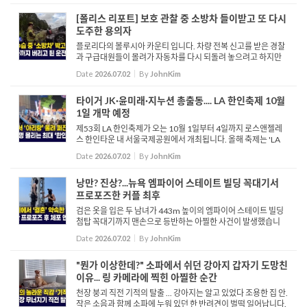
[폴리스 리포트] 보호 관찰 중 소방차 들이받고 또 다시
도주한 용의자
플로리다의 볼루시아 카운티 입니다. 차량 전복 신고를 받은 경찰
과 구급대원들이 몰려가 자동차를 다시 되돌려 놓으려고 하지만
힘에 부치는 듯 합니다. 이들이 한참 힘을 쓰고 있는 도중 붉은색
Date
2026.07.02
By
JohnKim
차 한대가 소방차를 치고 달아납니다. “저기 사고났다&r...
타이거 JK·윤미래·지누션 총출동.... LA 한인축제 10월
1일 개막 예정
제53회 LA 한인축제가 오는 10월 1일부터 4일까지 로스앤젤레
스 한인타운 내 서울국제공원에서 개최됩니다. 올해 축제는 'LA
아리랑'을 주제로 진행되며, 나흘의 행사 기간 동안 40만 명 이상
Date
2026.07.02
By
JohnKim
의 방문객이 찾을 것으로 예상되는 미국 내 최대 규모의 한...
낭만? 진상?...뉴욕 엠파이어 스테이트 빌딩 꼭대기서
프로포즈한 커플 최후
검은 옷을 입은 두 남녀가 443m 높이의 엠파이어 스테이트 빌딩
첨탑 꼭대기까지 맨손으로 등반하는 아찔한 사건이 발생했습니
다. 빌딩 첨탑 위에서 두 사람은 "사랑의 힘이 권력에 대한 사랑을
Date
2026.07.02
By
JohnKim
이길 때 세상은 평화를 알게 된다"라는 명언이 적힌 평화 지지 ...
"뭔가 이상한데?" 소파에서 쉬던 강아지 갑자기 도망친
이유... 링 카메라에 찍힌 아찔한 순간
천장 붕괴 직전 기적의 탈출 ... 강아지는 알고 있었다 조용한 집 안.
작은 소음과 함께 소파에 누워 있던 한 반려견이 벌떡 일어납니다.