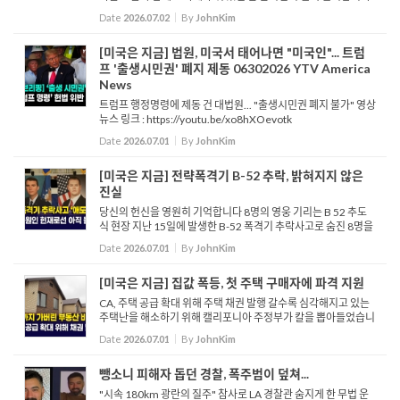
불안한 눈치로 두리번거리던 반려견은 황급히 소파 팔걸이를 넘
Date
2026.07.02
By
JohnKim
어 어디론가 달아납니다. 그리고 그때, 천장이 무너져 내...
[미국은 지금] 법원, 미국서 태어나면 "미국인"... 트럼
프 '출생시민권' 폐지 제동 06302026 YTV America
News
트럼프 행정명령에 제동 건 대법원... "출생시민권 폐지 불가" 영상
뉴스 링크 : https://youtu.be/xo8hXOevotk
Date
2026.07.01
By
JohnKim
[미국은 지금] 전략폭격기 B-52 추락, 밝혀지지 않은
진실
당신의 헌신을 영원히 기억합니다 8명의 영웅 기리는 B 52 추도
식 현장 지난 15일에 발생한 B-52 폭격기 추락사고로 숨진 8명을
기리기 위한 추도식이 지난 29일 거행됐습니다. 이날 저녁 행사에
Date
2026.07.01
By
JohnKim
는 슬픔에 잠긴 유...
[미국은 지금] 집값 폭등, 첫 주택 구매자에 파격 지원
CA, 주택 공급 확대 위해 주택 채권 발행 갈수록 심각해지고 있는
주택난을 해소하기 위해 캘리포니아 주정부가 칼을 뽑아들었습니
다. 개빈 뉴섬 주지사와 주의회는 ‘2026년 퇴역 군인 및 저렴한 주
Date
2026.07.01
By
JohnKim
택 채권법’을 상정해 오...
뺑소니 피해자 돕던 경찰, 폭주범이 덮쳐...
"시속 180km 광란의 질주" 참사로 LA 경찰관 숨지게 한 무법 운