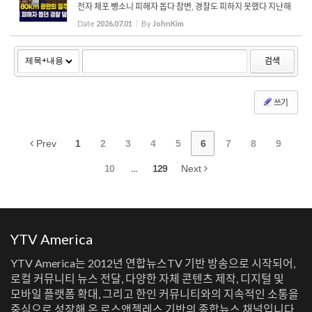
전자 체포 뺑소니 피해자 돕다 참변, 경찰도 피하지 못했다 지난해
6월, LA 405번 프리웨이에서 과속으로 질주하다 LAPD 경사와 민
Date
2026.07.01
By
JohnKim
간인 남성을 치어 숨지게 한 36세 남성이 2급 살인 혐의로 기소...
검색
쓰기
Prev
1
2
3
4
5
6
7
8
9
10
...
129
Next
YTV America
YTV America는 2012년 연합뉴스TV 기반 방송으로 시작되어,
로컬 커뮤니티 뉴스 전달, 다양한 자체 콘텐츠 제작, 디지털 및
모바일 플랫폼 확대, 그리고 한인 커뮤니티와의 지속적인 소통을
중심으로 성장해 온 로스앤젤레스 기반의 종합뉴스 채널입니다.