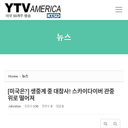
Sketchbook5, 스케치북5
Sketchbook5, 스케치북5
뉴스
Home
뉴스
[미국은?] 생중계 중 대참사! 스카이다이버 관중
위로 떨어져
JohnKim
조회 수
150
추천 수
0
댓글
0