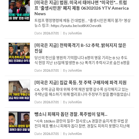
[미국은 지금] 법원, 미국서 태어나면 "미국인"... 트럼
프 '출생시민권' 폐지 제동 06302026 YTV America
News
트럼프 행정명령에 제동 건 대법원... "출생시민권 폐지 불가" 영상
뉴스 링크 : https://youtu.be/xo8hXOevotk
Date
2026.07.01
By
JohnKim
[미국은 지금] 전략폭격기 B-52 추락, 밝혀지지 않은
진실
당신의 헌신을 영원히 기억합니다 8명의 영웅 기리는 B 52 추도
식 현장 지난 15일에 발생한 B-52 폭격기 추락사고로 숨진 8명을
기리기 위한 추도식이 지난 29일 거행됐습니다. 이날 저녁 행사에
Date
2026.07.01
By
JohnKim
는 슬픔에 잠긴 유...
[미국은 지금] 집값 폭등, 첫 주택 구매자에 파격 지원
CA, 주택 공급 확대 위해 주택 채권 발행 갈수록 심각해지고 있는
주택난을 해소하기 위해 캘리포니아 주정부가 칼을 뽑아들었습니
다. 개빈 뉴섬 주지사와 주의회는 ‘2026년 퇴역 군인 및 저렴한 주
Date
2026.07.01
By
JohnKim
택 채권법’을 상정해 오...
뺑소니 피해자 돕던 경찰, 폭주범이 덮쳐...
"시속 180km 광란의 질주" 참사로 LA 경찰관 숨지게 한 무법 운
전자 체포 뺑소니 피해자 돕다 참변, 경찰도 피하지 못했다 지난해
6월, LA 405번 프리웨이에서 과속으로 질주하다 LAPD 경사와 민
Date
2026.07.01
By
JohnKim
간인 남성을 치어 숨지게 한 36세 남성이 2급 살인 혐의로 기소...