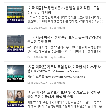
행하며 촬영한 비현실적이고 경이로운 폭죽 영상을 소셜 미디어
에 ...
[미국 지금] 뉴욕 맨해튼 37층 빌딩 붕괴 직전… 도심
주민 긴급 대피령
뉴욕 한복판 고층 빌딩 무게 버티지 못하고 … 도심 일대 대피령 7
일 오전 뉴욕 맨해튼의 한 고층 건물 증축 공사 현장에서 심각한 붕
괴 조짐이 발생해 도심 일대에 비상이 걸렸습니다. 사고가 발생한
Date
2026.07.08
By
JohnKim
37층 규모의 상업·...
[미국 지금] 비행기 추락 순간 포착… 뉴욕 해양경찰의
신속한 구조 작전
뉴욕 강에 불시착 비행기 "날개가 부러졌다" 물 위에 추락한 경비
행기 지난 일요일 뉴욕 맨해튼의 이스트 리버에 경비행기 한대가
불시착 합니다. 하지만 비행기의 날개가 수면과 부딪히며 중심을
Date
2026.07.08
By
JohnKim
잡지 못하고 한쪽으로 기울어지는 모습을 보이고 있습니다. 이...
[지금 미국은] 기록적 폭염 강타, 미국인 최소 25명 사
망 07062026 YTV America News
영상 뉴스 링크 : https://youtu.be/q5ZA1uNyIfs
Date
2026.07.07
By
JohnKim
[지금 미국은] 트럼프가 보낸 '한국 카드'… 한국계 첫
여성 주한 미국대사 '미셸 박 스틸'
미셸 박 스틸, 주한미국대사의 조용한 취임 선서 도널드 트럼프 2
기 첫 주미대사로 발탁된 미셸 스틸 대사가 취임선서를 마치고 본