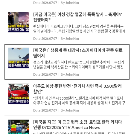
격적인 대사활동에 들어갑니다. 지난주 국무부를 찾은 스틸 대사
Date
2026.07.07
By
JohnKim
는 앨리슨 후커 정무차관 주재로 취임선서...
[지금 미국은] 여성 경찰 얼굴에 폭죽 발사 ... 축제야?
전쟁터야?
팬실베니아 피츠버그입니다. 10대 청소년들이 경관을 폭행하는
일이 벌어집니다. 독립 기념일 연휴 사건 사고 종합 결국 경찰에 제
압 당하며 체포됩니다. 밀워키입니다. 경찰을 피해 달아나는 청소
Date
2026.07.07
By
JohnKim
년들과 그 뒤를 쫓는 경찰들 여성 경관...
[미국은?] 생중계 중 대참사! 스카이다이버 관중 위로
떨어져
성조기 매달고 강하하다 텐트로 '쿵'…아찔했던 추락 미국 독립기
념일을 맞아 낙하산을 탄 스카이다이버가 성조기를 매단 채 멋진
묘기를 선보입니다. 이제 안전한 착륙만 남은 그때, 성조기가 나무
Date
2026.07.07
By
JohnKim
에 걸리면서 스...
아무도 예상 못한 반전 "전기차 사면 즉시 3,500달러
할인"
"전기차 사면 즉시 3500달러"…캘리포니아 파격 혜택 캘리포니
아 주가 연방 전기차 세액 공제 폐지에 대응해 생애 최초 전기차 구
매자에게 즉각적으로 3,500달러 환급을 제공하는 새로운 제도를
Date
2026.07.07
By
JohnKim
시행합니다. 총 1억 3,500만 달...
[미국은 지금] 미 공군 현역 소령, 트럼프 탄핵 외치다
연행 07022026 YTV America News