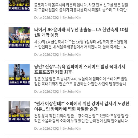
플로리다의 볼루시아 카운티 입니다. 차량 전복 신고를 받은 경찰
과 구급대원들이 몰려가 자동차를 다시 되돌려 놓으려고 하지만
힘에 부치는 듯 합니다. 이들이 한참 힘을 쓰고 있는 도중 붉은색
Date
2026.07.02
By
JohnKim
차 한대가 소방차를 치고 달아납니다. “저기 사고났다&r...
타이거 JK·윤미래·지누션 총출동.... LA 한인축제 10월
1일 개막 예정
제53회 LA 한인축제가 오는 10월 1일부터 4일까지 로스앤젤레
스 한인타운 내 서울국제공원에서 개최됩니다. 올해 축제는 'LA
아리랑'을 주제로 진행되며, 나흘의 행사 기간 동안 40만 명 이상
Date
2026.07.02
By
JohnKim
의 방문객이 찾을 것으로 예상되는 미국 내 최대 규모의 한...
낭만? 진상?...뉴욕 엠파이어 스테이트 빌딩 꼭대기서
프로포즈한 커플 최후
검은 옷을 입은 두 남녀가 443m 높이의 엠파이어 스테이트 빌딩
첨탑 꼭대기까지 맨손으로 등반하는 아찔한 사건이 발생했습니
다. 빌딩 첨탑 위에서 두 사람은 "사랑의 힘이 권력에 대한 사랑을
Date
2026.07.02
By
JohnKim
이길 때 세상은 평화를 알게 된다"라는 명언이 적힌 평화 지지 ...
"뭔가 이상한데?" 소파에서 쉬던 강아지 갑자기 도망친
이유... 링 카메라에 찍힌 아찔한 순간
천장 붕괴 직전 기적의 탈출 ... 강아지는 알고 있었다 조용한 집 안.
작은 소음과 함께 소파에 누워 있던 한 반려견이 벌떡 일어납니다.
불안한 눈치로 두리번거리던 반려견은 황급히 소파 팔걸이를 넘
Date
2026.07.02
By
JohnKim
어 어디론가 달아납니다. 그리고 그때, 천장이 무너져 내...