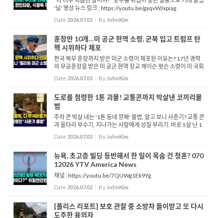
"나 너무 외롭단 말이야!" 호주를 뒤집어 놓은 질풍노도 거대 물범
'닐' 영상 뉴스 링크 : https://youtu.be/gaqvWJxpiag
Date
2026.07.03
By
JohnKim
훈장만 10개…미 공군 현역 소령, 군복 입고 트럼프 탄
핵 시위하다 체포
한국 복무 훈장까지 받은 미군 소령이 체포된 이유는? 17년 경력
의 무공훈장을 받은 미 공군 현역 장교 제이슨 왓슨 소령이 미 국회
의사당 계단에서 군복을 입은 채 도널드 트럼프 대통령의 탄핵을
Date
2026.07.03
By
JohnKim
촉구하는 시위를 벌이다 경찰에 체포됐습니다. 당초 알 그린 ...
도로를 점령한 1톤 괴물! 교통콘까지 박살낸 코끼리물
범
주차 콘 박살 내는 '1톤 동네 깡패' 물범, 알고 보니 사춘기? 교통 콘
과 울타리 부수기, 지나가는 사람에게 성질 부리기. 바로 5살 난 1
톤 무게의 거대한 코끼리물범 '닐'의 일과이자 호주 태즈메이니아
Date
2026.07.03
By
JohnKim
의 명물입니다. 전문가들은 닐이 다시 ...
뉴욕, 초고층 빌딩 등반해서 한 일이 목숨 건 청혼? 070
12026 YTV America News
채널 : https://youtu.be/7QUWg1Ek9Yg
Date
2026.07.02
By
JohnKim
[폴리스 리포트] 보호 관찰 중 소방차 들이받고 또 다시
도주한 용의자