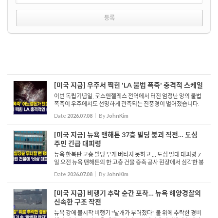
[미국 지금] 우주서 찍힌 'LA 불법 폭죽' 충격적 스케일
이번 독립기념일, 로스앤젤레스 전역에서 터진 엄청난 양의 불법
폭죽이 우주에서도 선명하게 관측되는 진풍경이 벌어졌습니다.
미 항공우주국 나사는 국제우주정거장이 남가주 상공을 궤도 비
Date
2026.07.08
By
JohnKim
행하며 촬영한 비현실적이고 경이로운 폭죽 영상을 소셜 미디어
에 ...
[미국 지금] 뉴욕 맨해튼 37층 빌딩 붕괴 직전… 도심
주민 긴급 대피령
뉴욕 한복판 고층 빌딩 무게 버티지 못하고 … 도심 일대 대피령 7
일 오전 뉴욕 맨해튼의 한 고층 건물 증축 공사 현장에서 심각한 붕
괴 조짐이 발생해 도심 일대에 비상이 걸렸습니다. 사고가 발생한
Date
2026.07.08
By
JohnKim
37층 규모의 상업·...
[미국 지금] 비행기 추락 순간 포착… 뉴욕 해양경찰의
신속한 구조 작전
뉴욕 강에 불시착 비행기 "날개가 부러졌다" 물 위에 추락한 경비