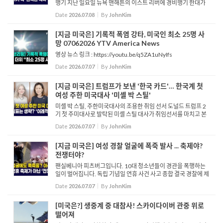
행기 지난 일요일 뉴욕 맨해튼의 이스트 리버에 경비행기 한대가
불시착 합니다. 하지만 비행기의 날개가 수면과 부딪히며 중심을
Date
2026.07.08
By
JohnKim
잡지 못하고 한쪽으로 기울어지는 모습을 보이고 있습니다. 이...
[지금 미국은] 기록적 폭염 강타, 미국인 최소 25명 사
망 07062026 YTV America News
영상 뉴스 링크 : https://youtu.be/q5ZA1uNyIfs
Date
2026.07.07
By
JohnKim
[지금 미국은] 트럼프가 보낸 '한국 카드'… 한국계 첫
여성 주한 미국대사 '미셸 박 스틸'
미셸 박 스틸, 주한미국대사의 조용한 취임 선서 도널드 트럼프 2
기 첫 주미대사로 발탁된 미셸 스틸 대사가 취임선서를 마치고 본
격적인 대사활동에 들어갑니다. 지난주 국무부를 찾은 스틸 대사
Date
2026.07.07
By
JohnKim
는 앨리슨 후커 정무차관 주재로 취임선서...
[지금 미국은] 여성 경찰 얼굴에 폭죽 발사 ... 축제야?
전쟁터야?
팬실베니아 피츠버그입니다. 10대 청소년들이 경관을 폭행하는
일이 벌어집니다. 독립 기념일 연휴 사건 사고 종합 결국 경찰에 제
압 당하며 체포됩니다. 밀워키입니다. 경찰을 피해 달아나는 청소
Date
2026.07.07
By
JohnKim
년들과 그 뒤를 쫓는 경찰들 여성 경관...
[미국은?] 생중계 중 대참사! 스카이다이버 관중 위로
떨어져