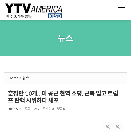
Sketchbook5, 스케치북5
Sketchbook5, 스케치북5
뉴스
Home
뉴스
훈장만 10개…미 공군 현역 소령, 군복 입고 트럼
프 탄핵 시위하다 체포
JohnKim
조회 수
249
추천 수
0
댓글
0