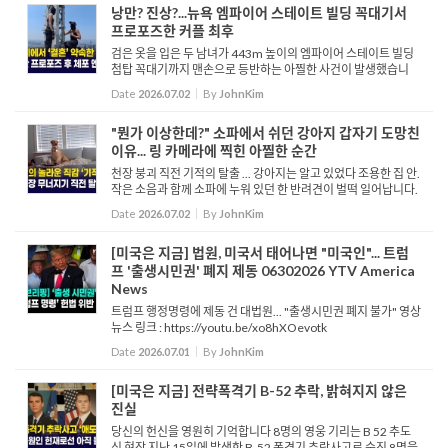
낭만? 진상?...뉴욕 엠파이어 스테이트 빌딩 꼭대기서
프로포즈한 커플 최후
검은 옷을 입은 두 남녀가 443m 높이의 엠파이어 스테이트 빌딩
첨탑 꼭대기까지 맨손으로 등반하는 아찔한 사건이 발생했습니
다. 빌딩 첨탑 위에서 두 사람은 "사랑의 힘이 권력에 대한 사랑을
Date
2026.07.02
By
JohnKim
이길 때 세상은 평화를 알게 된다"라는 명언이 적힌 평화 지지 ...
"뭔가 이상한데?" 소파에서 쉬던 강아지 갑자기 도망친
이유... 링 카메라에 찍힌 아찔한 순간
천장 붕괴 직전 기적의 탈출 ... 강아지는 알고 있었다 조용한 집 안.
작은 소음과 함께 소파에 누워 있던 한 반려견이 벌떡 일어납니다.
불안한 눈치로 두리번거리던 반려견은 황급히 소파 팔걸이를 넘
Date
2026.07.02
By
JohnKim
어 어디론가 달아납니다. 그리고 그때, 천장이 무너져 내...
[미국은 지금] 법원, 미국서 태어나면 "미국인"... 트럼
프 '출생시민권' 폐지 제동 06302026 YTV America
News
트럼프 행정명령에 제동 건 대법원... "출생시민권 폐지 불가" 영상
뉴스 링크 : https://youtu.be/xo8hXOevotk
Date
2026.07.01
By
JohnKim
[미국은 지금] 전략폭격기 B-52 추락, 밝혀지지 않은
진실
당신의 헌신을 영원히 기억합니다 8명의 영웅 기리는 B 52 추도
식 현장 지난 15일에 발생한 B-52 폭격기 추락사고로 숨진 8명을