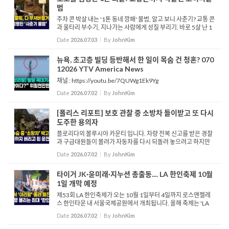
범
주차 콘 박살 내는 '1톤 동네 깡패' 물범, 알고 보니 사춘기? 교통 콘
과 울타리 부수기, 지나가는 사람에게 성질 부리기. 바로 5살 난 1
톤 무게의 거대한 코끼리물범 '닐'의 일과이자 호주 태즈메이니아
Date
2026.07.03
By
JohnKim
의 명물입니다. 전문가들은 닐이 다시 ...
뉴욕, 초고층 빌딩 등반해서 한 일이 목숨 건 청혼? 070
12026 YTV America News
채널 : https://youtu.be/7QUWg1Ek9Yg
Date
2026.07.02
By
JohnKim
[폴리스 리포트] 보호 관찰 중 소방차 들이받고 또 다시
도주한 용의자
플로리다의 볼루시아 카운티 입니다. 차량 전복 신고를 받은 경찰
과 구급대원들이 몰려가 자동차를 다시 되돌려 놓으려고 하지만
힘에 부치는 듯 합니다. 이들이 한참 힘을 쓰고 있는 도중 붉은색
Date
2026.07.02
By
JohnKim
차 한대가 소방차를 치고 달아납니다. “저기 사고났다&r...
타이거 JK·윤미래·지누션 총출동.... LA 한인축제 10월
1일 개막 예정
제53회 LA 한인축제가 오는 10월 1일부터 4일까지 로스앤젤레
스 한인타운 내 서울국제공원에서 개최됩니다. 올해 축제는 'LA
아리랑'을 주제로 진행되며, 나흘의 행사 기간 동안 40만 명 이상
Date
2026.07.02
By
JohnKim
의 방문객이 찾을 것으로 예상되는 미국 내 최대 규모의 한...