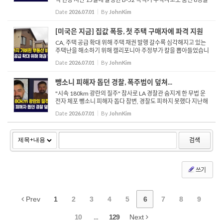
기리기 위한 추도식이 지난 29일 거행됐습니다. 이날 저녁 행사에
Date
2026.07.01
By
JohnKim
는 슬픔에 잠긴 유...
[미국은 지금] 집값 폭등, 첫 주택 구매자에 파격 지원
CA, 주택 공급 확대 위해 주택 채권 발행 갈수록 심각해지고 있는
주택난을 해소하기 위해 캘리포니아 주정부가 칼을 뽑아들었습니
다. 개빈 뉴섬 주지사와 주의회는 ‘2026년 퇴역 군인 및 저렴한 주
Date
2026.07.01
By
JohnKim
택 채권법’을 상정해 오...
뺑소니 피해자 돕던 경찰, 폭주범이 덮쳐...
"시속 180km 광란의 질주" 참사로 LA 경찰관 숨지게 한 무법 운
전자 체포 뺑소니 피해자 돕다 참변, 경찰도 피하지 못했다 지난해
6월, LA 405번 프리웨이에서 과속으로 질주하다 LAPD 경사와 민
Date
2026.07.01
By
JohnKim
간인 남성을 치어 숨지게 한 36세 남성이 2급 살인 혐의로 기소...
검색
쓰기
Prev
1
2
3
4
5
6
7
8
9
10
...
129
Next