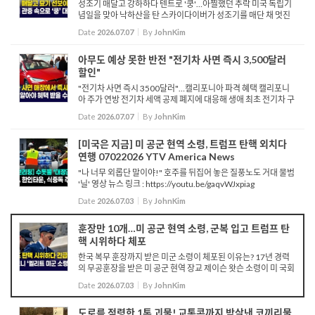
성조기 매달고 강하하다 텐트로 '쿵'…아찔했던 추락 미국 독립기
념일을 맞아 낙하산을 탄 스카이다이버가 성조기를 매단 채 멋진
묘기를 선보입니다. 이제 안전한 착륙만 남은 그때, 성조기가 나무
Date
2026.07.07
By
JohnKim
에 걸리면서 스...
아무도 예상 못한 반전 "전기차 사면 즉시 3,500달러
할인"
"전기차 사면 즉시 3500달러"…캘리포니아 파격 혜택 캘리포니
아 주가 연방 전기차 세액 공제 폐지에 대응해 생애 최초 전기차 구
매자에게 즉각적으로 3,500달러 환급을 제공하는 새로운 제도를
Date
2026.07.07
By
JohnKim
시행합니다. 총 1억 3,500만 달...
[미국은 지금] 미 공군 현역 소령, 트럼프 탄핵 외치다
연행 07022026 YTV America News
"나 너무 외롭단 말이야!" 호주를 뒤집어 놓은 질풍노도 거대 물범
'닐' 영상 뉴스 링크 : https://youtu.be/gaqvWJxpiag
Date
2026.07.03
By
JohnKim
훈장만 10개…미 공군 현역 소령, 군복 입고 트럼프 탄
핵 시위하다 체포
한국 복무 훈장까지 받은 미군 소령이 체포된 이유는? 17년 경력
의 무공훈장을 받은 미 공군 현역 장교 제이슨 왓슨 소령이 미 국회
의사당 계단에서 군복을 입은 채 도널드 트럼프 대통령의 탄핵을
Date
2026.07.03
By
JohnKim
촉구하는 시위를 벌이다 경찰에 체포됐습니다. 당초 알 그린 ...
도로를 점령한 1톤 괴물! 교통콘까지 박살낸 코끼리물