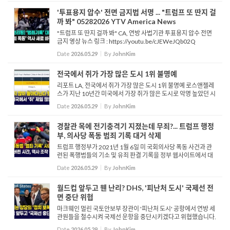
'투표용지 압수' 전면 금지법 서명 ... "트럼프 또 딴지 걸
까 봐" 05282026 YTV America News
"트럼프 또 딴지 걸까 봐" CA, 연방 사법기관 투표용지 압수 전면
금지 영상 뉴스 링크 : https://youtu.be/cJEWeJQb02Q
Date
2026.05.29
By
JohnKim
전국에서 쥐가 가장 많은 도시 1위 불명예
리포트 LA, 전국에서 쥐가 가장 많은 도시 1위 불명예 로스앤젤레
스가 지난 10년간 미국에서 가장 쥐가 많은 도시로 악명 높았던 시
카고를 제치고 전국 1위의 불명예를 안았습니다. 미국 대형 방역
Date
2026.05.29
By
JohnKim
업체 오킨이 최근 발표한 ‘...
경찰관 목에 전기충격기 지졌는데 무죄?... 트럼프 행정
부, 의사당 폭동 범죄 기록 대거 삭제
트럼프 행정부가 2021년 1월 6일 미 국회의사당 폭동 사건과 관
련된 폭행범들의 기소 및 유죄 판결 기록을 정부 웹사이트에서 대
거 삭제했습니다. 법무부는 이 조치가 바이든 행정부 시절의 '법무
Date
2026.05.29
By
JohnKim
부 무기화'를 되돌리고, 정치적 목적으로 박해받은 사...
월드컵 앞두고 웬 난리? DHS, '피난처 도시' 국제선 전
면 중단 위협
마크웨인 멀린 국토안보부 장관이 '피난처 도시' 공항에서 연방 세
관원들을 철수시켜 국제선 운항을 중단시키겠다고 위협했습니다.
멀린 장관은 해당 지역의 민주당원들이 연방 법 집행을 막고 있기
Date
2026.05.29
By
JohnKim