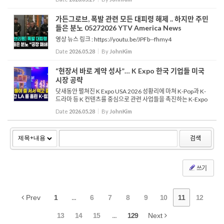
때문에, 그곳으로 향하는 국제선 항공편을 연방 정...
가든그로브, 폭발 관련 모든 대피령 해제 .. 하지만 주민
들은 분노 05272026 YTV America News
영상 뉴스 링크 : https://youtu.be/JPFb--fhmy4
Date
2026.05.28
By
JohnKim
“현장서 바로 계약 성사”… K Expo 한국 기업들 미국
시장 공략
닷새동안 펼쳐진 K Expo USA 2026 성황리에 마쳐 K-Pop과 K-
드라마 등 K 컨텐츠를 중심으로 관련 사업들을 촉진하는 K-Expo
USA 2026 행사가 지난 주말을 시작으로 닷새동안의 일정을 모두
Date
2026.05.28
By
JohnKim
마쳤습니다. 지난 주말에는 K-pop 을 중심으로 ...
검색
쓰기
Prev
1
...
6
7
8
9
10
11
12
13
14
15
...
129
Next