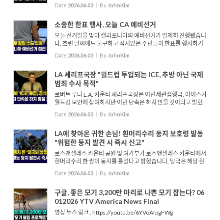
Date
2026.06.03
By
JohnKim
소중한 한표 행사, 오늘 CA 예비선거
오늘 선거일을 맞아 캘리포니아의 예비선거가 일제히 진행됐습니
다. 흐린 날씨에도 불구하고 적지않은 주민들이 한표를 행사하기
위해 투표에 참여하는 모습입니다. 젊은층부터 지팡이를 짚고 참
Date
2026.06.03
By
JohnKim
가하는 시니어들 까지 모두가 같은 마음으로 선거에 임합니다. ...
LA 셰리프국장 "월드컵 투입되는 ICE, 추방 아닌 국제
범죄 수사 목적"
로버트 루나 L.A. 카운티 셰리프국장은 이민세관집행국, 아이스가
월드컵 보안에 참여하지만 이민 단속은 하지 않을 것이라고 밝혔
습니다. 소파이 스타디움에서는 미국 대표팀의 개막전과 이란의
Date
2026.06.03
By
JohnKim
경기 등 총 8번의 월드컵 경기가 치러질 예정입니다. 루나 셰리...
LA에 찾아온 귀한 손님! 흰머리수리 둥지 보호령 발동
"위험한 둥지 발견 시 즉시 신고"
로스앤젤레스 카운티 공원 및 여가부가 로스앤젤레스 카운티에서
흰머리수리 한 쌍이 둥지를 틀었다고 밝혔습니다. 당국은 해당 흰
머리수리들이 둥지를 튼 장소는 공개하지 않았으며, 연방법의 보
Date
2026.06.03
By
JohnKim
호를 받는 흰머리수리 둥지를 훼손하거나 방해하는 행위가 개체...
구글, 좋은 모기 3,200만 마리로 나쁜 모기 잡는다? 06
012026 YTV America News Final
영상 뉴스 링크 : https://youtu.be/6YVoAfpgFWg