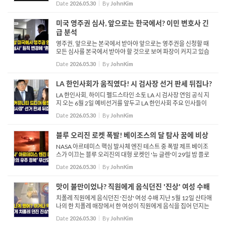
Date
2026.05.30
By
JohnKim
미국 영주권 심사, 앞으로는 한국에서? 이민 변호사 긴
급 분석
영주권, 앞으로는 본국에서 받아야 앞으로는 영주권을 신청할 때
모든 심사를 본국에서 받아야 할 것으로 보여 파장이 커지고 있습
니다. 이민서비국이 지난 22일 발표한 자료에 따르면 이미 미국에
Date
2026.05.30
By
JohnKim
서 합법적으로 체류하고 있는 중이라도 ...
LA 한인사회가 움직였다! 시 검사장 선거 판세 뒤집나?
LA 한인사회, 하이디 펠드스타인 소토 LA 시 검사장 연임 공식 지
지 오는 6월 2일 예비선거를 앞두고 LA 한인사회 주요 인사들이
하이디 펠드스타인 소토 현 LA 시 검사장의 연임을 공식적으로 지
Date
2026.05.30
By
JohnKim
지하고 나섰습니다. LA 한인상공회의소 정상봉 회장과 LAPD
올...
블루 오리진 로켓 폭발! 베이조스의 달 탐사 꿈에 비상
NASA 아르테미스 핵심 발사체 엔진 테스트 중 폭발 제프 베이조
스가 이끄는 블루 오리진의 대형 로켓인 '뉴 글렌'이 29일 밤 플로
리다주 발사대에서 엔진 테스트 도중 폭발했습니다. 이 사고로 인
Date
2026.05.30
By
JohnKim
해 인근 주택이 흔들리고 하늘이 주황색으로 물들었으...
맛이 불만이었나? 직원에게 음식던진 '진상' 여성 수배
치폴레 직원에게 음식던진 '진상' 여성 수배 지난 5월 12일 산타애
나의 한 치폴레 매장에서 한 여성이 직원에게 음식을 집어 던지는
사건이 발생했습니다. 산타애나 경찰국이 공개한 영상에 따르면,
Date
2026.05.30
By
JohnKim
해당 여성은 직원과 말다툼을 벌이던 중 화...