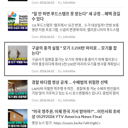
Date
2026.06.02
By
JohnKim
"일 안 하면 푸드스탬프 못 받는다" 새 규정 …혜택 끊길
수 있다
CA 푸드스탬프 '캘프레시' 요건 변경... 누가 대상일까? 연방 보충
영양 지원 프로그램, 스냅의 변경에 따라, 캘리포니아의 푸드스탬
프 프로그램인 '캘프레시'의 근로 요건 규정이 한층 엄격해집니다.
Date
2026.06.02
By
JohnKim
이 새로운 규정은 6월 1일부터 발효돼 신...
구글의 충격 실험 " 모기 3,200만 마리로 ... 모기를 잡
는다"
구글사가 질병을 옮기는 모기의 개체수를 줄이기 위해 캘리포니
아와 플로리다에 최대 3천 200만 마리의 모기를 방사할 계획입니
다. 디버그라고 명명한 이번 프로젝트는 수컷 모기를 방사해 질병
Date
2026.06.02
By
JohnKim
을 전파하는 모기를 없애기 위한 방식입니다. 프로젝트에 사용
되...
경찰 바디캠 영상 공개 … 수배범의 위험한 선택
LAPD와 아찔한 역주행 추격전… 경찰에 총 겨눈 수배자 한인들이
가장 많이 거주하고 있는 도시 로스앤젤레스 입니다. 중범죄 혐의
를 받고 있는 수배 차량을 확인한 경찰이 우선 본부로 연락취하며
Date
2026.06.02
By
JohnKim
지원을 요청합니다. 10...
"미국 영주권, 이제 한국 가서 받아야?"…이민사회 초비
상 05292026 YTV America News Final
영상 뉴스 링크 : https://youtu.be/Ax7vRH3g8Cs