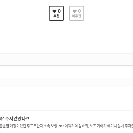
0
0
추천
비추천
푹' 주저앉았다?!
출발할 예정이었던 루프트한자 소속 보잉 787 여객기의 앞바퀴, 노즈 기어가 예기치 않게 주저
.