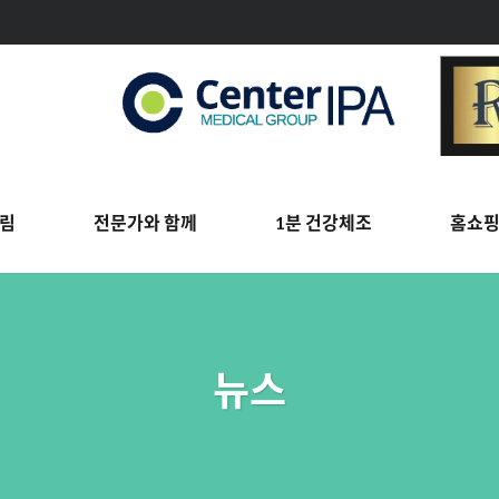
림
전문가와 함께
1분 건강체조
홈쇼
뉴스