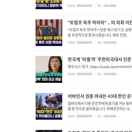
Date
2026.06.05
By
JohnKim
"트럼프 독주 막아라" ... 미 의회 
"트럼프 독주 막아라!" 당론 깨고 반기 든 공
을 초당적으로 통과시켰습니다. 해당 전쟁...
Date
2026.06.05
By
JohnKim
한국계 '미셸 박' 주한미국대사 인준 초읽
영상 뉴스 링크 : https://youtu.be/mVVM2V
Date
2026.06.04
By
JohnKim
어바인서 권총 꺼내든 40대 한인 운
얼바인에서 다른 운전자에게 총기를 겨눈 혐의로
를 한 것으로 알려졌습니다. 피해운전자는 오..
Date
2026.06.04
By
JohnKim