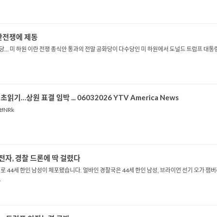
이란전쟁에 제동
화당... 미 하원 이란 전쟁 종식안 통과의 전말 공화당이 다수당인 미 하원에서 도널드 트럼프 
기…상원 표결 임박 ... 06032026 YTV America News
tfNRk
전자, 경찰 드론에 딱 걸렸다
 44세 한인 남성이 체포됐습니다. 얼바인 경찰국은 44세 한인 남성, 브라이언 선기 오가 잼버
.