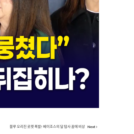
블루 오리진 로켓 폭발! 베이조스의 달 탐사 꿈에 비상
Next