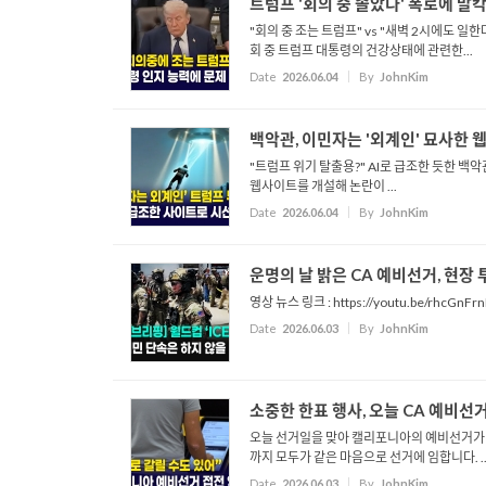
트럼프 '회의 중 졸았다' 폭로에 
"회의 중 조는 트럼프" vs "새벽 2시에도 
회 중 트럼프 대통령의 건강상태에 관련한...
Date
2026.06.04
By
JohnKim
백악관, 이민자는 '외계인' 묘사한 
"트럼프 위기 탈출용?" AI로 급조한 듯한 
웹사이트를 개설해 논란이 ...
Date
2026.06.04
By
JohnKim
운명의 날 밝은 CA 예비선거, 현장 투표소
영상 뉴스 링크 : https://youtu.be/rhcGnFr
Date
2026.06.03
By
JohnKim
소중한 한표 행사, 오늘 CA 예비선ᄀ
오늘 선거일을 맞아 캘리포니아의 예비선거가 
까지 모두가 같은 마음으로 선거에 임합니다. ..
Date
2026.06.03
By
JohnKim