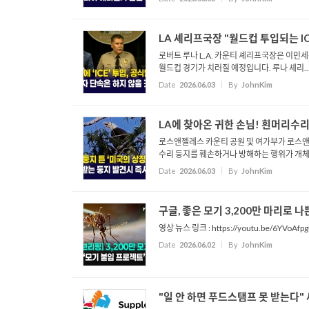
LA 셰리프국장 "월드컵 투입되는 IC
로버트 루나 L.A. 카운티 셰리프국장은 이민
월드컵 경기가 치러질 예정입니다. 루나 셰리..
Date
2026.06.03
By
JohnKim
LA에 찾아온 귀한 손님! 흰머리수리
로스앤젤레스 카운티 공원 및 여가부가 로스앤
수리 둥지를 훼손하거나 방해하는 행위가 개체.
Date
2026.06.03
By
JohnKim
구글, 좋은 모기 3,200만 마리로 나쁜 
영상 뉴스 링크 : https://youtu.be/6YVoAfp
Date
2026.06.02
By
JohnKim
"일 안 하면 푸드스탬프 못 받는다" 