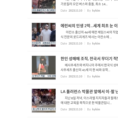
가로질러 오던 버스와 충돌, 최소 14...
Date
2023.11.10
By
kykim
에런씨의 인생 2막…세계 최초 눈 
아칸소 출신의 46세 애런 제임스씨의 직업은 
식 전문의 로드리게즈 박사는 아칸소에 ...
Date
2023.11.10
By
kykim
한인 성매매 조직, 전국서 무더기 적
메사추세츠와 버지니아 주에서 한국식 성매매를
사추세츠 출신의 41세 이 한 씨와 유학...
Date
2023.11.10
By
kykim
LA 톨러런스 박물관 앞에서 이-팔
지난 8일 저녁, 이스라엘 지지자들과 팔레
에 대한 교육을 목적으로 한 박물관입니...
Date
2023.11.10
By
kykim