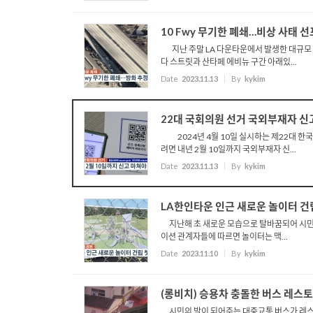
10 Fwy 무기한 폐쇄…비상 사태 
지난 주말 LA 다운타운에서 발생한 대규모 화
다 스트릿과 산타페 에비뉴 구간 아래있...
Date
2023.11.13
By
kykim
22대 국회의원 선거 국외부재자 신
2024년 4월 10일 실시하는 제22대 한
려면 내년 2월 10일까지 국외부재자 신...
Date
2023.11.13
By
kykim
LA한인타운 인근 새로운 놀이터 건립
지난해 초 새로운 모습으로 탈바꿈되어 시민들 
이션 관계자들에 따르면 놀이터는 맥...
Date
2023.11.10
By
kykim
(롱비치) 승용차 충돌한 버스 레스
시민의 발이 되어주는 대중교통 버스가 레스토