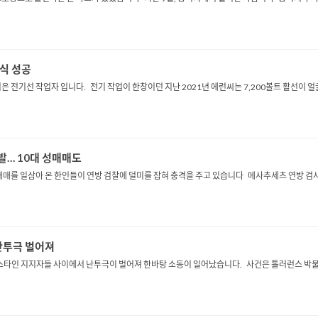
이식 성공
전기선 작업자 입니다. 전기 작업이 한창이던 지난 2021년 에런씨는 7,200볼트 활선이 얼
발… 10대 성매매도
 일삼아 온 한인들이 연방 검찰에 덜미를 잡혀 충격을 주고 있습니다 메사추세츠 연방 검사실
 난투극 벌어져
스타인 지지자들 사이에서 난투극이 벌어져 한바탕 소동이 일어났습니다. 사건은 톨러런스 박