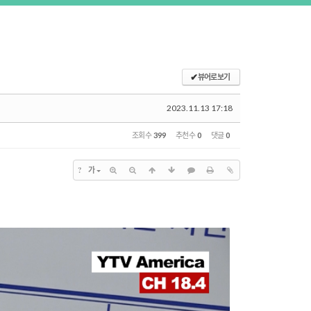
✔
뷰어로 보기
2023.11.13 17:18
조회 수
399
추천 수
0
댓글
0
?
가