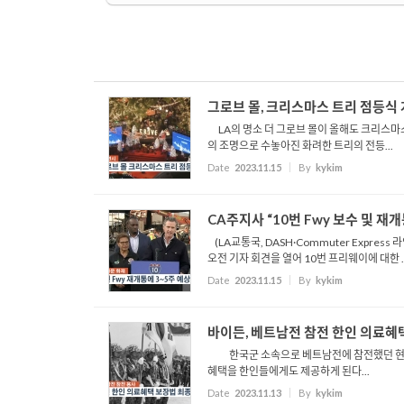
그로브 몰, 크리스마스 트리 점등식
LA의 명소 더 그로브 몰이 올해도 크리스마스
의 조명으로 수놓아진 화려한 트리의 전등...
Date
2023.11.15
By
kykim
CA주지사 “10번 Fwy 보수 및 재개
(LA교통국, DASH·Commuter Expre
오전 기자 회견을 열어 10번 프리웨이에 대한 ..
Date
2023.11.15
By
kykim
바이든, 베트남전 참전 한인 의료혜
한국군 소속으로 베트남전에 참전했던 현 시민
혜택을 한인들에게도 제공하게 된다...
Date
2023.11.13
By
kykim