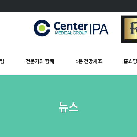
림
전문가와 함께
1분 건강체조
홈쇼
뉴스