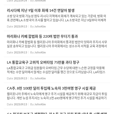
Date
2023.09.14
By
JohnKim
재산한도...
리시다에 지난 9일 이후 화재 14건 연달아 발생
소방 당국 방화 가능성 염두 리시다 지역에서 화재가 계속되고 있는 가운데, 방화 의
혹 관련해 LA 소방국이 조사를 벌이고 있습니다. LA 소방국은 지난 9일부터 어제까
지 72시간 동안 Reseda에서 14건 화재가 발생했다고 밝혔습니다. 화재는 대부분
Date
2023.09.13
By
JohnKim
작은 규모...
마리화나 카페 합법화 등 220여 법안 무더기 통과
마리화나 카페 합법화 등 캘리포니아 주의회에서 통과된 법안이 잇따라 주지사 사무
실로 송부되고 있습니다. 캘리포니아 주의회에서는 성소수자 서적을 교육 과정에서
제외하는 것을 금지하는 법안을 비롯해, 마리화나 카페 합법화 법안, 별채 주택 판매
Date
2023.09.13
By
JohnKim
안, ...
LA 통합교육구 고위직 오버타임 75만불 과다 청구
LA통합교육구 고위급 임원들이 오버타임 근무 수당에 대한 느슨한 규정을 악용해
적게는 수만 달러에서 많게는 수십만 달러를 챙긴 것으로 드러났습니다. LA타임스
는 지난 11일 교육구 시니어 행정관 4명과 부하직원 등 10여명이 친분을 이용해 지
Date
2023.09.13
By
JohnKim
난 3년간 오...
CA주, 8천 100만 달러 투입해 노숙자 3천여명 영구 시설 제공
캘리포니아 주에서 노숙자에게 영구 주거 시설을 제공하기 위해 대규모 자금이 투입
됩니다. 개빈 뉴섬 주지사는 노숙자 2천 693명에게 영구적인 주거 시설을 제공하기
위해 8천 100만 달러를 투입한다고 밝혔습니다. 예산이 가장 많이 투입되는 곳은 새
Date
2023.09.13
By
JohnKim
크라멘...