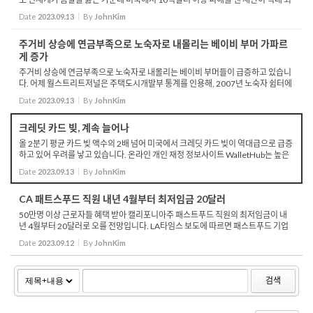
다로 집계됐습니다. 로이터 통신이 해양대기청 데이터를 분석한 결과 2023년 들어
Date
2023.09.13
By
JohnKim
현재까지...
주거비 상승에 연금부족으로 노숙자로 내몰리는 베이비 부머 가파르
게 증가
주거비 상승에 연금부족으로 노숙자로 내몰리는 베이비 부머들이 급증하고 있습니
다. 어제 월스트리트저널은 주택도시개발부 통계를 인용해, 2007년 노숙자 쉼터에
수용된 사람 가운데 51살 이상 비중이 16.5%였지만, 2017년에는 23%로 상승했
Date
2023.09.13
By
JohnKim
다고 보도했습니...
크레딧 카드 빚, 계속 늘어나
올 2분기 평균 카드 빚 액수의 2배 넘어 미국에서 크레딧 카드 빚이 역대급으로 급증
하고 있어 우려를 낳고 있습니다. 온라인 개인 재정 정보사이트 WalletHub는 높은
인플레이션과 지속적인 금리인상 등으로 재정이 팍팍해진 미국에서 크레딧 카드에
Date
2023.09.13
By
JohnKim
대한 의...
CA 패트스푸드 직원 내년 4월부터 최저임금 20달러
50만명 이상 근로자들 혜택 받아 캘리포니아주 패스트푸드 직원의 최저임금이 내
년 4월부터 20달러로 오를 전망입니다. LA타임스 보도에 따르면 패스트푸드 기업
들과 노동계 사이 협상이 지난 주말 합의에 도달해 최저임금을 20달러로 인상하기
Date
2023.09.12
By
JohnKim
로 했습니다. ...
검색