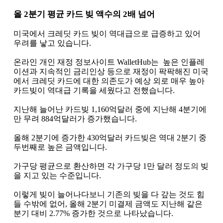
올
2
분기 평균 카드 빚 액수의
2
배 넘어
미국에서 크레딧 카드 빚이 역대급으로 급증하고 있어
우려를 낳고 있습니다
.
온라인 개인 재정 정보사이트
WalletHub
는
높은 인플레
이션과 지속적인 금리인상 등으로 재정이 팍팍해진 미국
에서 크레딧 카드에 대한 의존도가 예상 외로 매우 높아
카드빚이 역대급 기록을 세웠다고 전했습니다
.
지난해 늘어난 카드빚
1,160
억달러 중에 지난해
4
분기에
만 무려
884
억달러가 증가했습니다
.
올해
2
분기에 증가한
430
억달러 카드빚은 역대
2
분기 중
두번째로 높은 금액입니다
.
가구당 평균으로 환산하면 각 가구당
1
만 달러 정도의 빚
을 지고 있는 수준입니다
.
이렇게 빚이 늘어나다보니 기존의 빚을 다 갚는 것도 힘
들 수밖에 없어
,
올해
2
분기 미결제 금액도 지난해 같은
분기 대비
2.77%
증가한 것으로 나타났습니다
.