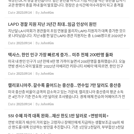
워싱턴 DC의 경찰 훈련솝니다. 힘든 훈련을 마치고 기념 사진을 찍는 경관들 갑자기
교관 한명이 총을 꺼내 들어 발포합니다. 현장은 순식간에 아수라장이 되고 총격을
가한 교관은 어쩔 줄을 몰라 합니다. 그리고 총상을 입은 경관은 끝내 숨을 거뒀습니
Date
2023.09.14
By
JohnKim
다. ...
LAPD 경찰 지원 지난 3년간 최대...임금 인상이 원인
지난달 LA시의회가 경관들의 초임 연봉을 올리자 LAPD 지원자가 대폭 증가한 것으
로 나타났습니다. 지난 8월 한 달간 LAPD 경관 지원자는 총 1,048명으로 2020년 9
월 이후 최대치로 보였습니다. 이유를 찾아보면 시의회가 경관 초봉을 기존 7만 402
Date
2023.09.14
By
JohnKim
0달러에서 ...
텍사스, 한인 인구 가장 빠르게 증가… 미주 전체 200만명 돌파
미국 내 한인 인구가 1년 만에 9만 명 가까이 늘면서 200만명을 돌파했습니다. 오늘
연방 센서스국이 발표한 ‘2022년 아메리칸 커뮤니티 서베이’에 따르면, 한인 인구
는 205만1972명으로, 전년도 대비 4.6% 늘어났습니다. 이번 조사 결과 한인 인...
Date
2023.09.14
By
JohnKim
캘리포니아주, 갈수록 줄어드는 중산층…연수입 7만 달러도 중산층
미국 중산층 비율이 급격히 감소하고 있는 가운데, 캘리포니아 중산층의 평균 소득
은 4인가구 기준 연소득 7만 달러로 조사됐습니다. 경제 매체 컨슈머 어페어즈가 전
국 4인 가족을 기준으로 최소 연간 소득을 새롭게 집계한 결과 캘리포니아 주민이 중
Date
2023.09.14
By
JohnKim
산층에...
SSI 수혜 자격 대폭 완화…재산 한도1만 달러로 <연방의회>
연방 의회가 재산이 거의 없는 고령자나 장애인에게 지급하는 생활보조금 SSI의 재
산 한도를 대폭 인상하는 방안을 추진합니다. 기존 1인당 2천달러, 부부합산 3천달
러인 보유 재산 한도를 각각 1만 달러와 2만 달러로 상향하는 것이 골잡니다. 이번