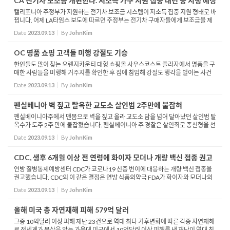
CA 전기차 보조금 개편한다. 저소득 가구 지원 집중 내년 중 시행 예정
캘리포니아 주정부가 지원하는 전기차 보조금 시스템이 저소득 집중 지원 형태로 바
뀝니다. 어제 LA타임스 보도에 따르면 주정부는 전기차 구매자들에게 보조금을 제
공하는 리베이트 프로그램 개정을 준비 중입니다. 캘리포니아 대기 자원위원회에
Date
2023.09.13
By
JohnKim
따르면 앞...
OC 명품 쇼핑 고객들 미행 강절도 기승
한인들도 많이 찾는 오렌지카운티 대형 쇼핑몰 사우스코스트 플라자에서 명품을 구
매한 사람들을 미행해 거주지를 확인한 후 집에 침입해 강절도 행각을 벌이는 사건
이 기승을 부리고 있어 주의가 요구됩니다. 실명을 밝히지 않은 한 여성은 지난 9일
Date
2023.09.13
By
JohnKim
사우스...
펜실베니아 벽 짚고 탈옥한 교도소 살인범 2주만에 붙잡혀
펜실베이니아주에서 맨몸으로 벽을 짚고 올라 교도소 담을 넘어 달아났던 살인범 탈
옥수가 도주 2주 만에 붙잡혔습니다. 펜실베이니아 주 경찰은 살인죄로 종신형을 선
고받고 복역 도중 탈옥한 다넬로 카발칸테를 오늘 체포했다고 밝혔습니다. 카발칸
Date
2023.09.13
By
JohnKim
테는 지...
CDC, 생후 6개월 이상 전 연령에 화이자 모더나 개량 백신 접종 권고
연방 질병통제예방센터 CDC가 코로나19 신종 변이에 대응하는 개량 백신 접종을
권고했습니다. CDC의 이 같은 결정은 연방 식품의약국 FDA가 화이자와 모더나의
개량 백신을 승인한 지 하루 만에 나온 것으로 접종은 이번주 내로 가능해질 것으로
Date
2023.09.13
By
JohnKim
보입니다. ...
올해 미국 총 자연재해 피해 579억 달러
그중 10억달러 이상 피해 재난 23건으로 역대 최다 기후변화에 따른 각종 자연재해
로 전세계가 몸살을 앓는 가운데 미국에서 10억달러 이상 피해를 낸 재난이 역대 최