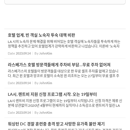
호텔 업계, 빈 객실 노숙자 투숙 대책 비판
LA 시의 노숙자 문제 해결을 위해 비어있는 호텔 객실에 노숙자들을 투숙하게 하는
정책을 추진하고 있어 호텔업계가 강력하게 비판하고 나섰습니다. 이른바 ‘노숙자
호텔 재배치’로 불리는 이 정책은 LA 호텔들이 LA 주택부에 하루 평균 공실 수...
Date
2023.09.14
By
JohnKim
라스베가스 호텔 방문객들에게 주차비 부담…무료 주차 없어져
라스베가스의 호텔들이 방문객들을 대상으로 한 무료 셀프 주차를 없애고 있습니
다. 최근 윈 호텔과 앙코르 호텔이 소속된 윈 리조트는 오는 27일부터 무료 셀프 주
차를 없애겠다고 밝혔습니다. 지난 7월 베네치안과 팔라조 호텔도 방문객 대상 무료
Date
2023.09.14
By
JohnKim
셀프 주...
LA시, 렌트비 지원 신청 프로그램 시작. 오는 19일부터
LA시 렌트비 지원 신청 프로그램이 오는 19일부터 시작됩니다. 신청 자격은 체류 신
분에 상관없이 2020년 4월부터 현재까지 실직이나 소득감소로 렌트비가 밀린 LA
시 거주자입니다. 또 지역중간소득 상한선 80%를 넘지 않아야 하는데, 1인의 경우
Date
2023.09.14
By
JohnKim
70,650달러,...
워싱턴 DC 경찰 훈련중 총격 받고 사망한 유가족 불만 제기