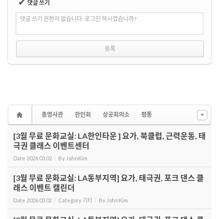
✔
댓글 쓰기
댓글 쓰기 권한이 없습니다. 로그인 하시겠습니까?
총영사관
한인회
상공회의소
평통
[3월 무료 문화교실: LA한인타운 ] 요가, 북클럽, 근력운동, 태
극권 클래스 이벤트센터
Date
2026.03.02
By
JohnKim
[3월 무료 문화교실: LA동부지역] 요가, 태극권, 포크 댄스 클
래스 이벤트 캘린더
Date
2026.03.02
Category
기타
By
JohnKim