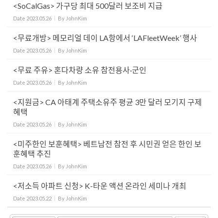
<SoCalGas> 가구당 최대 500달러 보조비 지급
Date
2023.05.26
By
JohnKim
<무료개방> 메모리얼 데이 LA항에서 ‘LAFleetWeek’ 행사
Date
2023.05.26
By
JohnKim
<무료 주유> 혼다차량 소유 참전용사·군인
Date
2023.05.26
By
JohnKim
<지원금> CA 아태계 주택소유주 평균 3만 달러 모기지 구제
혜택
Date
2023.05.26
By
JohnKim
<미주한인 보훈혜택> 베트남전 참전 후 시민권 얻은 한인 보
훈혜택 추진
Date
2023.05.26
By
JohnKim
<저소득 아파트 신청> K-타운 액션 온라인 세미나 개최
Date
2023.05.22
By
JohnKim