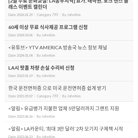
[2월 무료 문화교실: LA동부지역] 요가, 태극권, 포크 댄스 클
래스 이벤트 캘린더
Date
2026.01.29
Category
기타
By
JohnKim
60세 이상 무료 식사제공 프로그램 신청
Date
2024.03.06
By
JohnKim
<유튜브> YTV AMERICA 방송국 뉴스 정보 채널
Date
2024.01.04
By
JohnKim
LA시 팟홀 차량 손실 수리비 신청
Date
2023.01.19
By
JohnKim
한국 운전면허증 으로 미국 운전면허증 쉽게 받기
Date
2021.05.07
Category
기타
By
JohnKim
<알림> 유급병가 지불한 업체 5만달러까지 그랜트 지원
Date
2023.06.26
By
JohnKim
<알림> LA카운티, ’최대 3만 달러’ 2차 모기지 구제책 시작
Date
2023.06.23
By
JohnKim