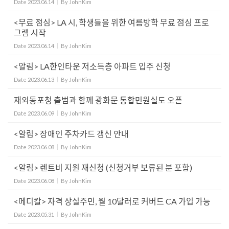
Date
2023.06.14
By
JohnKim
<무료 점심> LA 시, 학생들을 위한 여름방학 무료 점심 프로
그램 시작
Date
2023.06.14
By
JohnKim
<알림> LA한인타운 저소득층 아파트 입주 신청
Date
2023.06.13
By
JohnKim
재외동포청 출범과 함께 광화문 통합민원실도 오픈
Date
2023.06.09
By
JohnKim
<알림> 장애인 주차카드 갱신 안내
Date
2023.06.08
By
JohnKim
<알림> 렌트비 지원 재신청 (신청거부 보류된 분 포함)
Date
2023.06.08
By
JohnKim
<메디칼> 자격 상실주민, 월 10달러로 커버드 CA 가입 가능
Date
2023.05.31
By
JohnKim