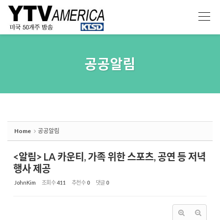
Sketchbook5, 스케치북5
Sketchbook5, 스케치북5
공공알림
Home
공공알림
<알림> LA 카운티, 가족 위한 스포츠, 공연 등 저녁
행사 제공
JohnKim
조회 수
411
추천 수
0
댓글
0