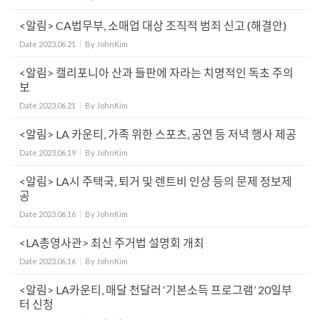
<알림> CA법무부, 소매업 대상 조직적 범죄 신고 (해결안)
Date
2023.06.21
By
JohnKim
<알림> 캘리포니아 산과 들판에 자라는 치명적인 독초 주의
보
Date
2023.06.21
By
JohnKim
<알림> LA 카운티, 가족 위한 스포츠, 공연 등 저녁 행사 제공
Date
2023.06.19
By
JohnKim
<알림> LA시 주택국, 퇴거 및 렌트비 인상 등의 문제 정보제
공
Date
2023.06.16
By
JohnKim
<LA총영사관> 최신 주거법 설명회 개최
Date
2023.06.16
By
JohnKim
<알림> LA카운티, 매달 천달러 ‘기본소득 프로그램’ 20일부
터 신청