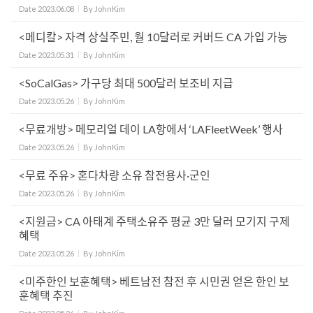
Date
2023.06.08
By
JohnKim
<메디칼> 자격 상실주민, 월 10달러로 커버드 CA 가입 가능
Date
2023.05.31
By
JohnKim
<SoCalGas> 가구당 최대 500달러 보조비 지급
Date
2023.05.26
By
JohnKim
<무료개방> 메모리얼 데이 LA항에서 ‘LAFleetWeek’ 행사
Date
2023.05.26
By
JohnKim
<무료 주유> 혼다차량 소유 참전용사·군인
Date
2023.05.26
By
JohnKim
<지원금> CA 아태계 주택소유주 평균 3만 달러 모기지 구제
혜택
Date
2023.05.26
By
JohnKim
<미주한인 보훈혜택> 베트남전 참전 후 시민권 얻은 한인 보
훈혜택 추진