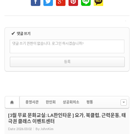
✔
댓글 쓰기
댓글 쓰기 권한이 없습니다. 로그인 하시겠습니까?
총영사관
한인회
상공회의소
평통
[3월 무료 문화교실: LA한인타운 ] 요가, 북클럽, 근력운동, 태
극권 클래스 이벤트센터
Date
2026.03.02
By
JohnKim