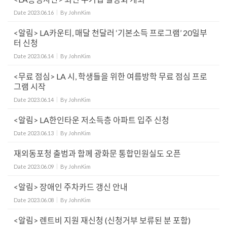
Date
2023.06.16
By
JohnKim
<알림> LA카운티, 매달 천달러 ‘기본소득 프로그램’ 20일부
터 신청
Date
2023.06.14
By
JohnKim
<무료 점심> LA 시, 학생들을 위한 여름방학 무료 점심 프로
그램 시작
Date
2023.06.14
By
JohnKim
<알림> LA한인타운 저소득층 아파트 입주 신청
Date
2023.06.13
By
JohnKim
재외동포청 출범과 함께 광화문 통합민원실도 오픈
Date
2023.06.09
By
JohnKim
<알림> 장애인 주차카드 갱신 안내
Date
2023.06.08
By
JohnKim
<알림> 렌트비 지원 재신청 (신청거부 보류된 분 포함)