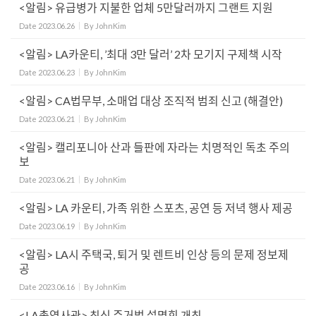
<알림> 유급병가 지불한 업체 5만달러까지 그랜트 지원
Date
2023.06.26
By
JohnKim
<알림> LA카운티, ’최대 3만 달러’ 2차 모기지 구제책 시작
Date
2023.06.23
By
JohnKim
<알림> CA법무부, 소매업 대상 조직적 범죄 신고 (해결안)
Date
2023.06.21
By
JohnKim
<알림> 캘리포니아 산과 들판에 자라는 치명적인 독초 주의
보
Date
2023.06.21
By
JohnKim
<알림> LA 카운티, 가족 위한 스포츠, 공연 등 저녁 행사 제공
Date
2023.06.19
By
JohnKim
<알림> LA시 주택국, 퇴거 및 렌트비 인상 등의 문제 정보제
공
Date
2023.06.16
By
JohnKim
<LA총영사관> 최신 주거법 설명회 개최