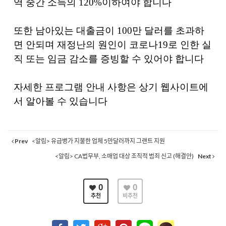
역 중간 소득의
120%
이하여야 합니다
또한 남아있는 대출금이
100
만 달러를 초과하
면 안되며 재정난의 원인이 코로나
19
로 인한 실
직 또는 임금 감소를 증빙할 수 있어야 합니다
자세한 프로그램 안내 사항은 상기 웹사이트에
서 알아볼 수 있습니다
Prev
<알림> 유급병가 지불한 업체 5만달러까지 그랜트 지원
<알림> CA법무부, 소매업 대상 조직적 범죄 신고 (해결안)
Next
0
0
추천
비추천