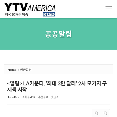
Sketchbook5, 스케치북5
Sketchbook5, 스케치북5
공공알림
Home
공공알림
<알림> LA카운티, ’최대 3만 달러’ 2차 모기지 구
제책 시작
JohnKim
조회 수
439
추천 수
0
댓글
0