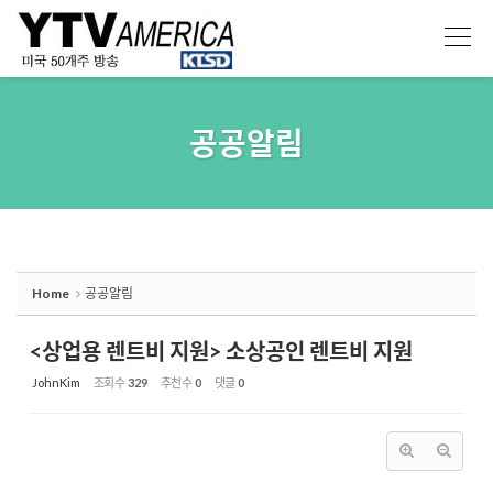
Sketchbook5, 스케치북5
Sketchbook5, 스케치북5
공공알림
Home
공공알림
<상업용 렌트비 지원> 소상공인 렌트비 지원
JohnKim
조회 수
329
추천 수
0
댓글
0