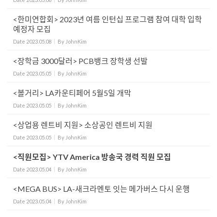
<한미연합회> 2023년 여름 인턴십 프로그램 참여 대학 입학
예정자 모집
Date
2023.05.08
By
JohnKim
<장학금 3000달러> PCB뱅크 장학생 선발
Date
2023.05.05
By
JohnKim
<볼거리> LA카운티페어 5월5일 개막
Date
2023.05.05
By
JohnKim
<상업용 렌트비 지원> 소상공인 렌트비 지원
Date
2023.05.05
By
JohnKim
<직원모집> YTV America 방송국 경력 직원 모집
Date
2023.05.04
By
JohnKim
<MEGA BUS> LA-새크라멘토 잇는 메가버스 다시 운행
Date
2023.05.04
By
JohnKim