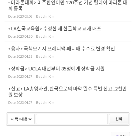
<마라톤대회> 미주한인이민 120주년 기념 릴레이 마라톤 대
회 등록
Date
2023.05.03
By
JohnKim
<LA한국교육원> 수정한 새 한글학교 교재 배포
Date
2023.04.30
By
JohnKim
<융자> 국책모기지 프레디맥·패니매 수수료 변경 확인
Date
2023.04.28
By
JohnKim
<장학금> UCLA 내년부터 35명에게 장학금 지원
Date
2023.04.27
By
JohnKim
<신고> LA총영사관, 한국으로의 마약 밀수 특별 신고...2천만
원 보상
Date
2023.04.27
By
JohnKim
검색