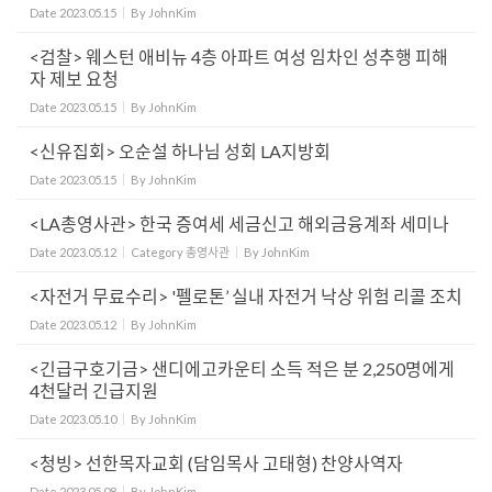
Date
2023.05.15
By
JohnKim
<검찰> 웨스턴 애비뉴 4층 아파트 여성 임차인 성추행 피해
자 제보 요청
Date
2023.05.15
By
JohnKim
<신유집회> 오순설 하나님 성회 LA지방회
Date
2023.05.15
By
JohnKim
<LA총영사관> 한국 증여세 세금신고 해외금융계좌 세미나
Date
2023.05.12
Category
총영사관
By
JohnKim
<자전거 무료수리> '펠로톤’ 실내 자전거 낙상 위험 리콜 조치
Date
2023.05.12
By
JohnKim
<긴급구호기금> 샌디에고카운티 소득 적은 분 2,250명에게
4천달러 긴급지원
Date
2023.05.10
By
JohnKim
<청빙> 선한목자교회 (담임목사 고태형) 찬양사역자
Date
2023.05.08
By
JohnKim