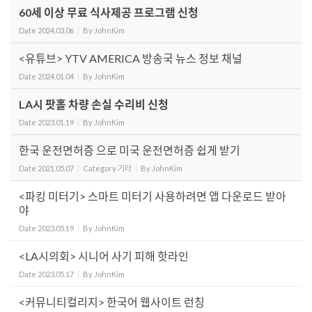
60세 이상 무료 식사제공 프로그램 신청
Date
2024.03.06
By
JohnKim
<유튜브> YTV AMERICA 방송국 뉴스 정보 채널
Date
2024.01.04
By
JohnKim
LA시 팟홀 차량 손실 수리비 신청
Date
2023.01.19
By
JohnKim
한국 운전면허증 으로 미국 운전면허증 쉽게 받기
Date
2021.05.07
Category
기타
By
JohnKim
<파킹 미터기> 스마트 미터기 사용하려면 앱 다운로드 받아
야
Date
2023.05.19
By
JohnKim
<LA시의회> 시니어 사기 피해 핫라인
Date
2023.05.17
By
JohnKim
<커뮤니티컬리지> 한국어 웹사이트 런칭