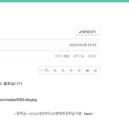
✔
뷰어로 보기
2023.04.28 13:35
조회 수
353
추천 수
0
댓글
0
?
가
도 올랐습니다.
om/media/9391/display
<장학금> UCLA 내년부터 35명에게 장학금 지원
Next