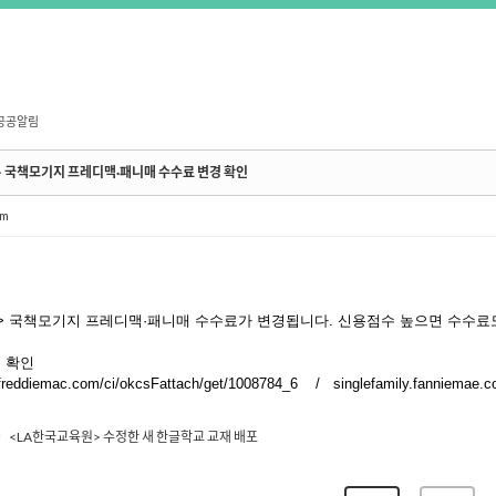
공공알림
> 국책모기지 프레디맥·패니매 수수료 변경 확인
im
> 국책모기지 프레디맥·패니매 수수료가 변경됩니다. 신용점수 높으면 수수료
 확인
freddiemac.com/ci/okcsFattach/get/1008784_6 / singlefamily.fanniemae.c
<LA한국교육원> 수정한 새 한글학교 교재 배포