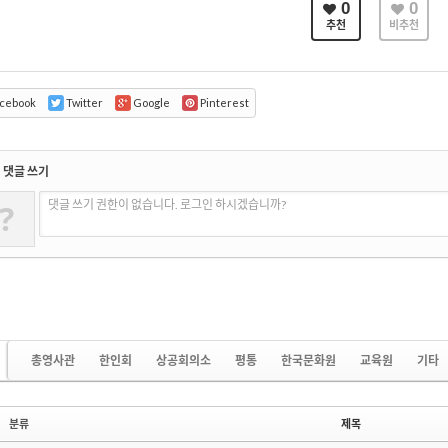
0
0
추천
비추천
cebook
Twitter
Google
Pinterest
댓글 쓰기
?
댓글 쓰기 권한이 없습니다. 로그인 하시겠습니까?
총영사관
한인회
상공회의소
평통
한국문화원
교육원
기타
분류
제목