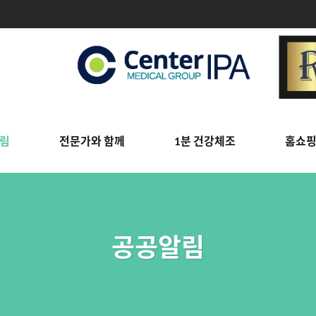
림
전문가와 함께
1분 건강체조
홈쇼
공공알림