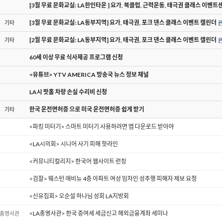
[3월 무료 문화교실: LA한인타운 ] 요가, 북클럽, 근력운동, 태극권 클래스 이벤트
[3월 무료 문화교실: LA동부지역] 요가, 태극권, 포크 댄스 클래스 이벤트 캘린더
기타
[2월 무료 문화교실: LA동부지역] 요가, 태극권, 포크 댄스 클래스 이벤트 캘린더
기타
60세 이상 무료 식사제공 프로그램 신청
<유튜브> YTV AMERICA 방송국 뉴스 정보 채널
LA시 팟홀 차량 손실 수리비 신청
한국 운전면허증 으로 미국 운전면허증 쉽게 받기
기타
<파킹 미터기> 스마트 미터기 사용하려면 앱 다운로드 받아야
<LA시의회> 시니어 사기 피해 핫라인
<커뮤니티컬리지> 한국어 웹사이트 런칭
<검찰> 웨스턴 애비뉴 4층 아파트 여성 임차인 성추행 피해자 제보 요청
<신유집회> 오순설 하나님 성회 LA지방회
<LA총영사관> 한국 증여세 세금신고 해외금융계좌 세미나
총영사관