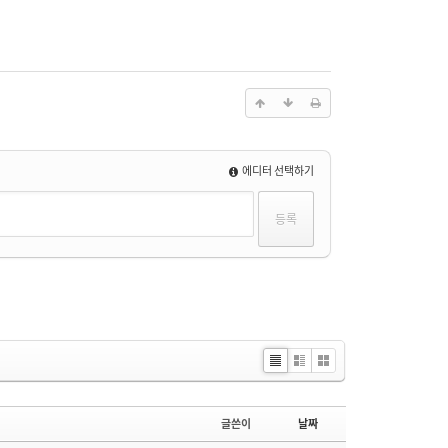
에디터 선택하기
Li
Zi
G
st
n
al
e
le
글쓴이
날짜
ry