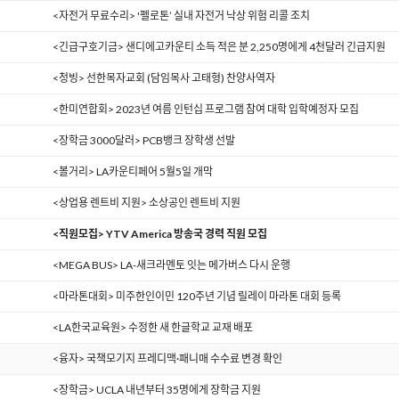
<자전거 무료수리> '펠로톤’ 실내 자전거 낙상 위험 리콜 조치
<긴급구호기금> 샌디에고카운티 소득 적은 분 2,250명에게 4천달러 긴급지원
<청빙> 선한목자교회 (담임목사 고태형) 찬양사역자
<한미연합회> 2023년 여름 인턴십 프로그램 참여 대학 입학예정자 모집
<장학금 3000달러> PCB뱅크 장학생 선발
<볼거리> LA카운티페어 5월5일 개막
<상업용 렌트비 지원> 소상공인 렌트비 지원
<직원모집> YTV America 방송국 경력 직원 모집
<MEGA BUS> LA-새크라멘토 잇는 메가버스 다시 운행
<마라톤대회> 미주한인이민 120주년 기념 릴레이 마라톤 대회 등록
<LA한국교육원> 수정한 새 한글학교 교재 배포
<융자> 국책모기지 프레디맥·패니매 수수료 변경 확인
<장학금> UCLA 내년부터 35명에게 장학금 지원