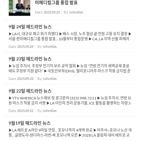
미메디컬그룹 통합 발표
Date
2025.09.25
By
JohnKim
9월 24일 헤드라인 뉴스
▶LA시, 대규모 해고 위기 피했다 ▶배스 시장, 노조 협상 끝 전원 고용 유지 결정 ▶
서울·한미메디컬그룹 통합 발표…10월부터 통합운영 ▶CA, LA 지역 산불 피해자
최대 1년간 모기지 감면 혜택 ▶US뉴스, 2026년 CA대학 순위... 스탠포드 1위&mi
Date
2025.09.24
By
JohnKim
ddo...
9월 23일 헤드라인 뉴스
▶뉴섬 주지사, 주정부 전기차 보조 공약 철회 ▶뉴섬 “연방 전기차 세액공제 종료
돼도 주정부 지원 없다” ▶국토안보부(DHS), 캘리포니아주 마스크 착용 금지법 준
수하지 않을 것 밝혀 ▶DHS, 가족 정보 유출·표적화 우려 이유로 마스크 착용 ...
Date
2025.09.23
By
JohnKim
9월 22일 헤드라인 뉴스
▶YTV AMERICA 뉴스제보 및 광고문의 (323) 998-7211 ▶뉴섬 주지사, 연방 요
원 마스크 착용 금지 서명 ▶LA 이민자 권리 운동가들, ICE 활동을 촬영하는 차량 3
대 동원해 ▶트럼프 행정부, 사회보장 은퇴 연령 상향 방안 검토 ▶아마존, 프라임
Date
2025.09.22
By
JohnKim
가입·탈퇴 ...
9월19일 헤드라인 뉴스
▶LA 메트로 A라인 9마일 연장...포모나까지 4개역 완공 ▶아주사~포모나 노선 개
통...글렌도라·샌디마스·라번·북 포모나역 오픈 ▶2028 LA 올림픽 대비 메트로 교
통 인프라 확대 ▶포모나, 대규모 마약·총기 단속…17명 검거 ▶...