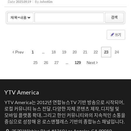
Date
2025.09.19
By
JohnKim
검색
쓰기
Prev
1
...
18
19
20
21
22
23
24
25
26
27
...
129
Next
YTV America
YTV America는 2012년 연합뉴스TV 기반 방송으로 시작되어,
로컬 커뮤니티 뉴스 전달, 다양한 자체 콘텐츠 제작, 디지털 및
모바일 플랫폼 확대, 그리고 한인 커뮤니티와의 지속적인 소통을
중심으로 성장해 온 로스앤젤레스 기반의 종합뉴스 채널입니다.
3530 Wilshire Blvd. #1260 Los Angeles, CA 90010