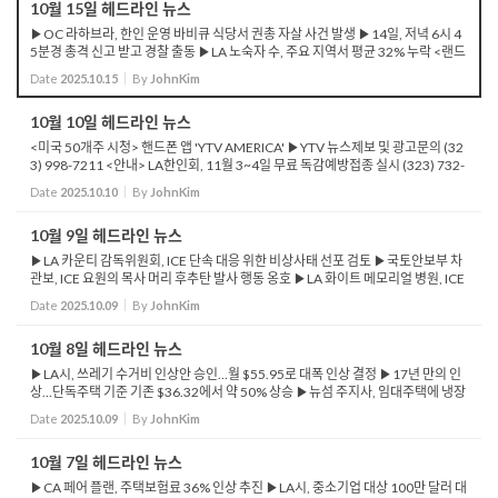
10월 15일 헤드라인 뉴스
▶OC 라하브라, 한인 운영 바비큐 식당서 권총 자살 사건 발생 ▶14일, 저녁 6시 4
5분경 총격 신고 받고 경찰 출동 ▶LA 노숙자 수, 주요 지역서 평균 32% 누락 <랜드
연구소> ▶LA 일부 혼잡 지역 통행료 검토… 20년간 '95억 달러' 창출 예상 ▶LA ...
Date
2025.10.15
By
JohnKim
10월 10일 헤드라인 뉴스
<미국 50개주 시청> 핸드폰 앱 'YTV AMERICA' ▶YTV 뉴스제보 및 광고문의 (32
3) 998-7211 <안내> LA한인회, 11월 3~4일 무료 독감예방접종 실시 (323) 732-
0700 ▶뉴섬 주지사, 페어 플랜 대대적 개혁 법안 서명 ▶CA, 절도 가장 많은 도시,
Date
2025.10.10
By
JohnKim
LA 인근 ...
10월 9일 헤드라인 뉴스
▶LA 카운티 감독위원회, ICE 단속 대응 위한 비상사태 선포 검토 ▶국토안보부 차
관보, ICE 요원의 목사 머리 후추탄 발사 행동 옹호 ▶LA 화이트 메모리얼 병원, ICE
요원 의료 간섭 논란 ▶의사들 “환자 치료와 개인정보 보호 위협” 주장 ▶LA 소방...
Date
2025.10.09
By
JohnKim
10월 8일 헤드라인 뉴스
▶LA시, 쓰레기 수거비 인상안 승인…월 $55.95로 대폭 인상 결정 ▶17년 만의 인
상…단독주택 기준 기존 $36.32에서 약 50% 상승 ▶뉴섬 주지사, 임대주택에 냉장
고·스토브 필수 설치 법안 서명 ▶LA올림픽, 야구·소프트볼·크...
Date
2025.10.09
By
JohnKim
10월 7일 헤드라인 뉴스
▶CA 페어 플랜, 주택보험료 36% 인상 추진 ▶LA시, 중소기업 대상 100만 달러 대