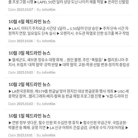
출 프로그램 시행 ▶LAPD, 50만 달러 상당 도난 나이키 제품 적발 ▶온라인 신발업
체 ‘쿨킥스LA’ 연루 정황 포착 ▶CA 주지사, ‘시끄러운 광고 금지’ 법안 ...
Date
2025.10.07
By
JohnKim
10월 6일 헤드라인 뉴스
▶LA시, 미터기 주차요금 시간당 1달러→1.50달러 인상 승인 ▶주차 단속 시간 자
정까지 연장, 일요일도 단속 실시 ▶오렌지시, 수도관 파열로 인한 싱크홀 복구 작업
주중까지 계속 ▶4일 발생한 수도관 파열로 도로·물 공급 차질 ▶CDC, 코로나19 및
Date
2025.10.06
By
JohnKim
...
10월 3일 헤드라인 뉴스
▶엘세군도, 셰브론 정유소 대형 화재 … 원인 불명, 주민 “폭발음” ▶캘리포니아 주
지사, 트럼프 ‘대학 협약’ 강력 반발 ▶대학 협약, 교원·학생 선발 변경·정치적 중립성
·트랜스젠더 여성 배제 ▶대학 협약,...
Date
2025.10.03
By
JohnKim
10월 2일 헤드라인 뉴스
▶LA한국문화원, 제579돌 한글날 맞아 현지인 대상 한글문화 행사 개최 ▶USC·세
종학당 참여…캘리그래피·배지·팔찌 등 한글 체험 프로그램 진행 ▶“K팝·드라마 인
기 속 한국어 학습 열기 확산…한글 이해 넓히는...
Date
2025.10.03
By
JohnKim
10월 1일 헤드라인 뉴스
▶연방 정부 셧다운, 필수 인원 외 수십만 명 휴직 ▶필수인원 무급근무, 국립공원·
박물관 등 폐쇄, 공항 지연 ▶LA 신규 아파트 건설 급감, 규제로 수익 기대 어려움 ▶
월마트, 인공 색소·보존료 30여 가지 제거 발표 ▶연방정부, 4년 만에 DACA 신...
Date
2025.10.01
By
JohnKim