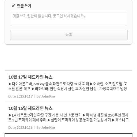
✔
댓글 쓰기
댓글 쓰기 권한이 없습니다. 로그인 하시겠습니까?
10월 17일 헤드라인 뉴스
▶다이아몬드바, 60Fwy 금속 파편으로 차량 20대 피해 ▶어바인, 소포 절도범 ‘포
스탈 말론’ 체포 ▶라하브라, 한인 식당서 살인 후 자살한 남성…가정폭력으로 법정
출석 했어야 ▶연방판사, 시카고 지역 이민단속 요원들에 바디캠 착용 의무화...
Date
2025.10.17
By
JohnKim
10월 16일 헤드라인 뉴스
▶LA 메트로 D라인 확장 구간 개통, 내년 초로 연기 ▶미 해병대 창설 250주년 행사
로 5번 프리웨이 폐쇄 우려 ▶실탄이 프리웨이 상공 통과할 가능성 제기 ▶옥스나드
서 ICE 소속 차량 연루 추돌사고 발생 ▶캘리포니아주, 2026년부터 자체 저가형 인
Date
2025.10.16
By
JohnKim
슐린 판매 시...