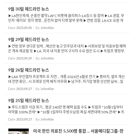
9월 30일 헤드라인 뉴스
▶LA한인축제, 손흥민 활약 LAFC 비롯해 클리퍼스·LA킹스 등 참여 ▶LA 경찰, 무
인차 ‘웨이모’ 정지 명령…운전자 없어 티켓 발부 못해 ▶연방 검찰, LA ICE 요원 개
인정보 유출 혐의 여성 3명 기소 ▶ICE 요원 추적하면서 생중계하고 집...
Date
2025.09.30
By
JohnKim
9월 29일 헤드라인 뉴스
▶연방 정부 셧다운 임박…예산안 놓고 민주당과 대치 ▶사회보장 및 의료보험 혜택
은 계속 제공될 듯 ▶LA, 미국 내 이중 언어 구사자 수요 많은 도시 ▶트럼프 행정부,
CSU 대학 반유대주의 의혹 조사 착수 ▶22개 캠퍼스 모두 표적, 모든 직원의 개인
Date
2025.09.29
By
JohnKim
정보...
9월 26일 헤드라인 뉴스
▶LAX 무인열차 프로젝트 또 지연… 개통 2026년 6월로 연기 ▶롱비치, 셀프 계산
대 전면 중단…시 조례로 인력 배치 의무화 ▶남가주, 저기압 영향 선선한 날씨…일
부 지역 뇌우·홍수 가능성 ▶트럼프 행정부 지원 중단 여파…최...
Date
2025.09.27
By
JohnKim
9월 25일 헤드라인 뉴스
▶푸드스탬프 삭감 위기…평균 240만 명 혜택 잃을 수도 ▶트럼프 "10월1일부터
의약품 100% 관세" ▶"10월 1일부터 주방수납장·욕실 세면대에 50% 관세" ▶트
럼프 "10월 1일부터 외국산 대형트럭에 25% 관세 부과" ▶LA시, 26억 달러 규모
Date
2025.09.27
By
JohnKim
컨벤션 센...
미국 한인 의료진 5,500명 통합 ... 서울메디칼그룹-한