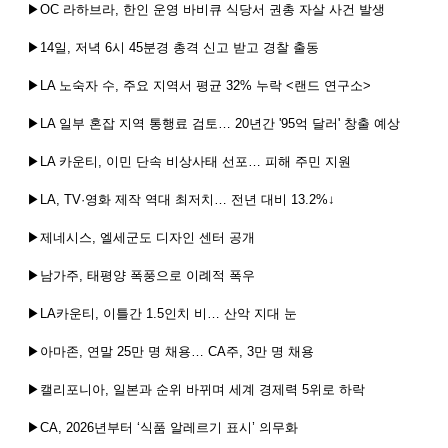
▶OC 라하브라, 한인 운영 바비큐 식당서 권총 자살 사건 발생
▶14일, 저녁 6시 45분경 총격 신고 받고 경찰 출동
▶LA 노숙자 수, 주요 지역서 평균 32% 누락 <랜드 연구소>
▶LA 일부 혼잡 지역 통행료 검토… 20년간 '95억 달러' 창출 예상
▶LA 카운티, 이민 단속 비상사태 선포… 피해 주민 지원
▶LA, TV·영화 제작 역대 최저치… 전년 대비 13.2%↓
▶제네시스, 엘세군도 디자인 센터 공개
▶남가주, 태평양 폭풍으로 이례적 폭우
▶LA카운티, 이틀간 1.5인치 비… 산악 지대 눈
▶아마존, 연말 25만 명 채용… CA주, 3만 명 채용
▶캘리포니아, 일본과 순위 바뀌며 세계 경제력 5위로 하락
▶CA, 2026년부터 ‘식품 알레르기 표시’ 의무화