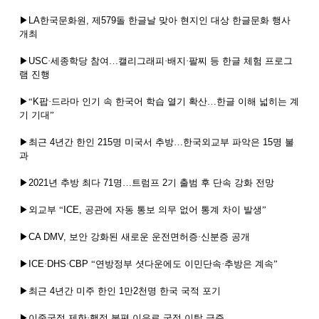
▶
LA
한국문화원
,
제
579
돌
한글날
맞아
현지인
대상
한글문화
행사
개최
▶
USC
·세종학당
참여…캘리그래피·배지·팔찌
등
한글
체험
프로그
램
진행
▶“
K
팝·드라마
인기
속
한국어
학습
열기
확산…한글
이해
넓히는
계
기
기대”
▶최근
4
년간
한인
215
명
미국서
추방…한국외교부
파악은
15
명
불
과
▶
2021
년
추방
최다
71
명…트럼프
2
기
출범
후
단속
강화
전망
▶외교부
“
ICE,
공관에
자동
통보
의무
없어
통계
차이
발생”
▶
CA DMV,
보안
강화된
새로운
운전면허증·신분증
공개
▶
ICE
·
DHS
·
CBP
“연방정부
셧다운에도
이민단속·추방은
계속”
▶최근
4
년간
미주
한인
1
만
2
천명
한국
국적
포기
▶이중국적
제한·행정
불편
이유로
국적
이탈
급증