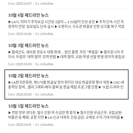
체 ‘쿨킥스LA’ 연루 정황 포착 ▶CA 주지사, ‘시끄러운 광고 금지’ 법안 ...
Date
2025.10.07
By
JohnKim
10월 6일 헤드라인 뉴스
▶LA시, 미터기 주차요금 시간당 1달러→1.50달러 인상 승인 ▶주차 단속 시간 자
정까지 연장, 일요일도 단속 실시 ▶오렌지시, 수도관 파열로 인한 싱크홀 복구 작업
주중까지 계속 ▶4일 발생한 수도관 파열로 도로·물 공급 차질 ▶CDC, 코로나19 및
Date
2025.10.06
By
JohnKim
...
10월 3일 헤드라인 뉴스
▶엘세군도, 셰브론 정유소 대형 화재 … 원인 불명, 주민 “폭발음” ▶캘리포니아 주
지사, 트럼프 ‘대학 협약’ 강력 반발 ▶대학 협약, 교원·학생 선발 변경·정치적 중립성
·트랜스젠더 여성 배제 ▶대학 협약,...
Date
2025.10.03
By
JohnKim
10월 2일 헤드라인 뉴스
▶LA한국문화원, 제579돌 한글날 맞아 현지인 대상 한글문화 행사 개최 ▶USC·세
종학당 참여…캘리그래피·배지·팔찌 등 한글 체험 프로그램 진행 ▶“K팝·드라마 인
기 속 한국어 학습 열기 확산…한글 이해 넓히는...
Date
2025.10.03
By
JohnKim
10월 1일 헤드라인 뉴스
▶연방 정부 셧다운, 필수 인원 외 수십만 명 휴직 ▶필수인원 무급근무, 국립공원·
박물관 등 폐쇄, 공항 지연 ▶LA 신규 아파트 건설 급감, 규제로 수익 기대 어려움 ▶
월마트, 인공 색소·보존료 30여 가지 제거 발표 ▶연방정부, 4년 만에 DACA 신...
Date
2025.10.01
By
JohnKim