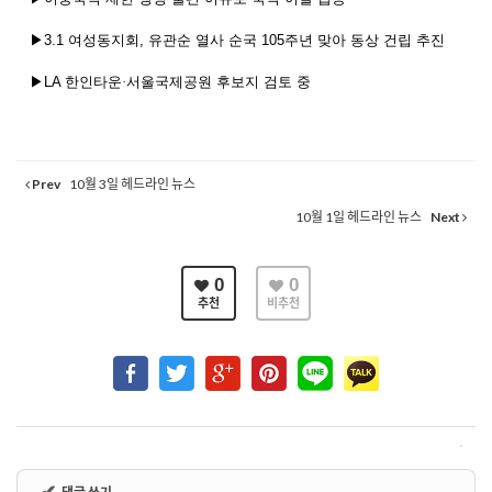
▶
3.1
여성동지회
,
유관순
열사
순국
105
주년
맞아
동상
건립
추진
▶
LA
한인타운·서울국제공원
후보지
검토
중
Prev
10월 3일 헤드라인 뉴스
10월 1일 헤드라인 뉴스
Next
0
0
추천
비추천