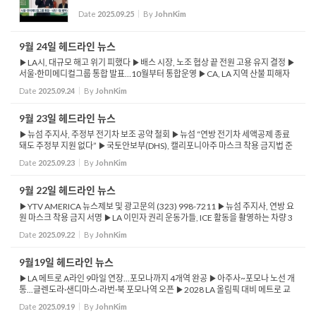
Date
2025.09.25
By
JohnKim
9월 24일 헤드라인 뉴스
▶LA시, 대규모 해고 위기 피했다 ▶배스 시장, 노조 협상 끝 전원 고용 유지 결정 ▶
서울·한미메디컬그룹 통합 발표…10월부터 통합운영 ▶CA, LA 지역 산불 피해자
최대 1년간 모기지 감면 혜택 ▶US뉴스, 2026년 CA대학 순위... 스탠포드 1위&mi
Date
2025.09.24
By
JohnKim
ddo...
9월 23일 헤드라인 뉴스
▶뉴섬 주지사, 주정부 전기차 보조 공약 철회 ▶뉴섬 “연방 전기차 세액공제 종료
돼도 주정부 지원 없다” ▶국토안보부(DHS), 캘리포니아주 마스크 착용 금지법 준
수하지 않을 것 밝혀 ▶DHS, 가족 정보 유출·표적화 우려 이유로 마스크 착용 ...
Date
2025.09.23
By
JohnKim
9월 22일 헤드라인 뉴스
▶YTV AMERICA 뉴스제보 및 광고문의 (323) 998-7211 ▶뉴섬 주지사, 연방 요
원 마스크 착용 금지 서명 ▶LA 이민자 권리 운동가들, ICE 활동을 촬영하는 차량 3
대 동원해 ▶트럼프 행정부, 사회보장 은퇴 연령 상향 방안 검토 ▶아마존, 프라임
Date
2025.09.22
By
JohnKim
가입·탈퇴 ...
9월19일 헤드라인 뉴스
▶LA 메트로 A라인 9마일 연장...포모나까지 4개역 완공 ▶아주사~포모나 노선 개
통...글렌도라·샌디마스·라번·북 포모나역 오픈 ▶2028 LA 올림픽 대비 메트로 교
통 인프라 확대 ▶포모나, 대규모 마약·총기 단속…17명 검거 ▶...
Date
2025.09.19
By
JohnKim