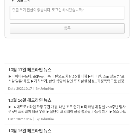
✔
댓글 쓰기
댓글 쓰기 권한이 없습니다. 로그인 하시겠습니까?
10월 17일 헤드라인 뉴스
▶다이아몬드바, 60Fwy 금속 파편으로 차량 20대 피해 ▶어바인, 소포 절도범 ‘포
스탈 말론’ 체포 ▶라하브라, 한인 식당서 살인 후 자살한 남성…가정폭력으로 법정
출석 했어야 ▶연방판사, 시카고 지역 이민단속 요원들에 바디캠 착용 의무화...
Date
2025.10.17
By
JohnKim
10월 16일 헤드라인 뉴스
▶LA 메트로 D라인 확장 구간 개통, 내년 초로 연기 ▶미 해병대 창설 250주년 행사
로 5번 프리웨이 폐쇄 우려 ▶실탄이 프리웨이 상공 통과할 가능성 제기 ▶옥스나드
서 ICE 소속 차량 연루 추돌사고 발생 ▶캘리포니아주, 2026년부터 자체 저가형 인
Date
2025.10.16
By
JohnKim
슐린 판매 시...
10월 15일 헤드라인 뉴스