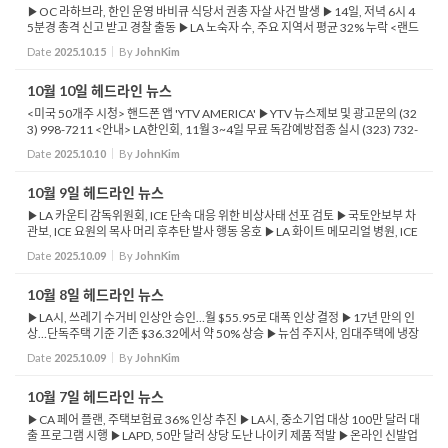
▶OC 라하브라, 한인 운영 바비큐 식당서 권총 자살 사건 발생 ▶14일, 저녁 6시 4
5분경 총격 신고 받고 경찰 출동 ▶LA 노숙자 수, 주요 지역서 평균 32% 누락 <랜드
연구소> ▶LA 일부 혼잡 지역 통행료 검토… 20년간 '95억 달러' 창출 예상 ▶LA ...
Date
2025.10.15
By
JohnKim
10월 10일 헤드라인 뉴스
<미국 50개주 시청> 핸드폰 앱 'YTV AMERICA' ▶YTV 뉴스제보 및 광고문의 (32
3) 998-7211 <안내> LA한인회, 11월 3~4일 무료 독감예방접종 실시 (323) 732-
0700 ▶뉴섬 주지사, 페어 플랜 대대적 개혁 법안 서명 ▶CA, 절도 가장 많은 도시,
Date
2025.10.10
By
JohnKim
LA 인근 ...
10월 9일 헤드라인 뉴스
▶LA 카운티 감독위원회, ICE 단속 대응 위한 비상사태 선포 검토 ▶국토안보부 차
관보, ICE 요원의 목사 머리 후추탄 발사 행동 옹호 ▶LA 화이트 메모리얼 병원, ICE
요원 의료 간섭 논란 ▶의사들 “환자 치료와 개인정보 보호 위협” 주장 ▶LA 소방...
Date
2025.10.09
By
JohnKim
10월 8일 헤드라인 뉴스
▶LA시, 쓰레기 수거비 인상안 승인…월 $55.95로 대폭 인상 결정 ▶17년 만의 인
상…단독주택 기준 기존 $36.32에서 약 50% 상승 ▶뉴섬 주지사, 임대주택에 냉장
고·스토브 필수 설치 법안 서명 ▶LA올림픽, 야구·소프트볼·크...
Date
2025.10.09
By
JohnKim
10월 7일 헤드라인 뉴스
▶CA 페어 플랜, 주택보험료 36% 인상 추진 ▶LA시, 중소기업 대상 100만 달러 대
출 프로그램 시행 ▶LAPD, 50만 달러 상당 도난 나이키 제품 적발 ▶온라인 신발업