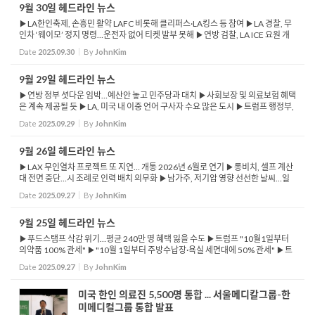
9월 30일 헤드라인 뉴스
▶LA한인축제, 손흥민 활약 LAFC 비롯해 클리퍼스·LA킹스 등 참여 ▶LA 경찰, 무
인차 ‘웨이모’ 정지 명령…운전자 없어 티켓 발부 못해 ▶연방 검찰, LA ICE 요원 개
인정보 유출 혐의 여성 3명 기소 ▶ICE 요원 추적하면서 생중계하고 집...
Date
2025.09.30
By
JohnKim
9월 29일 헤드라인 뉴스
▶연방 정부 셧다운 임박…예산안 놓고 민주당과 대치 ▶사회보장 및 의료보험 혜택
은 계속 제공될 듯 ▶LA, 미국 내 이중 언어 구사자 수요 많은 도시 ▶트럼프 행정부,
CSU 대학 반유대주의 의혹 조사 착수 ▶22개 캠퍼스 모두 표적, 모든 직원의 개인
Date
2025.09.29
By
JohnKim
정보...
9월 26일 헤드라인 뉴스
▶LAX 무인열차 프로젝트 또 지연… 개통 2026년 6월로 연기 ▶롱비치, 셀프 계산
대 전면 중단…시 조례로 인력 배치 의무화 ▶남가주, 저기압 영향 선선한 날씨…일
부 지역 뇌우·홍수 가능성 ▶트럼프 행정부 지원 중단 여파…최...
Date
2025.09.27
By
JohnKim
9월 25일 헤드라인 뉴스
▶푸드스탬프 삭감 위기…평균 240만 명 혜택 잃을 수도 ▶트럼프 "10월1일부터
의약품 100% 관세" ▶"10월 1일부터 주방수납장·욕실 세면대에 50% 관세" ▶트
럼프 "10월 1일부터 외국산 대형트럭에 25% 관세 부과" ▶LA시, 26억 달러 규모
Date
2025.09.27
By
JohnKim
컨벤션 센...
미국 한인 의료진 5,500명 통합 ... 서울메디칼그룹-한
미메디컬그룹 통합 발표