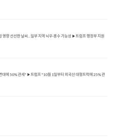
기압 영향 선선한 날씨…일부 지역 뇌우·홍수 가능성 ▶트럼프 행정부 지원
대에 50% 관세" ▶트럼프 "10월 1일부터 외국산 대형트럭에 25% 관