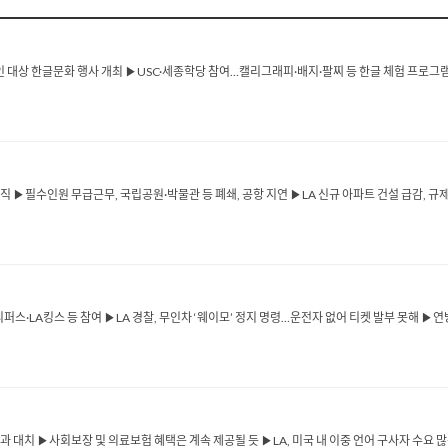
인 대상 한글문화 행사 개최 ▶USC·세종학당 참여…캘리그래피·배지·팔찌 등 한글 체험 프로그램
휴직 ▶필수인원 무급근무, 국립공원·박물관 등 폐쇄, 공항 지연 ▶LA 신규 아파트 건설 급감, 규
퍼스·LA킹스 등 참여 ▶LA 경찰, 무인차 ‘웨이모’ 정지 명령…운전자 없어 티켓 발부 못해 ▶연방 검
대치 ▶사회보장 및 의료보험 혜택은 계속 제공될 듯 ▶LA, 미국 내 이중 언어 구사자 수요 많