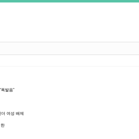
“폭발음”
젠더 여성 배제
제한