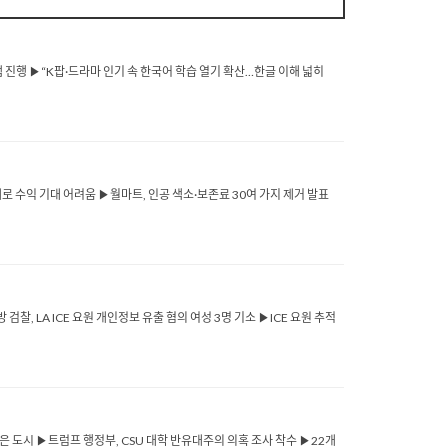
 진행 ▶“K팝·드라마 인기 속 한국어 학습 열기 확산…한글 이해 넓히
제로 수익 기대 어려움 ▶월마트, 인공 색소·보존료 30여 가지 제거 발표
찰, LA ICE 요원 개인정보 유출 혐의 여성 3명 기소 ▶ICE 요원 추적
은 도시 ▶트럼프 행정부, CSU 대학 반유대주의 의혹 조사 착수 ▶22개