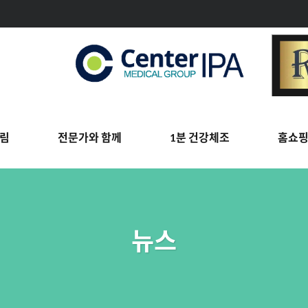
림
전문가와 함께
1분 건강체조
홈쇼
뉴스