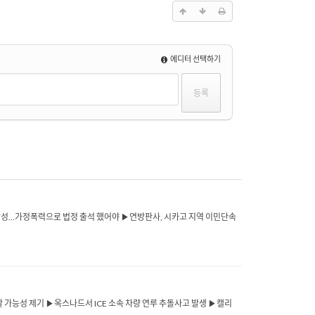
에디터 선택하기
한 남성…가정폭력으로 법정 출석 했어야 ▶연방판사, 시카고 지역 이민단속
할 가능성 제기 ▶옥스나드서 ICE 소속 차량 연루 추돌사고 발생 ▶캘리