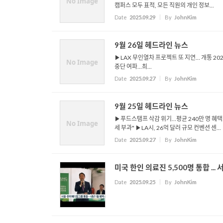
No Image
캠퍼스 모두 표적, 모든 직원의 개인 정보...
Date
2025.09.29
By
JohnKim
9월 26일 헤드라인 뉴스
▶LAX 무인열차 프로젝트 또 지연… 개통 2
No Image
중단 여파…최...
Date
2025.09.27
By
JohnKim
9월 25일 헤드라인 뉴스
▶푸드스탬프 삭감 위기…평균 240만 명 혜택 
No Image
세 부과" ▶LA시, 26억 달러 규모 컨벤션 센...
Date
2025.09.27
By
JohnKim
미국 한인 의료진 5,500명 통합 
Date
2025.09.25
By
JohnKim