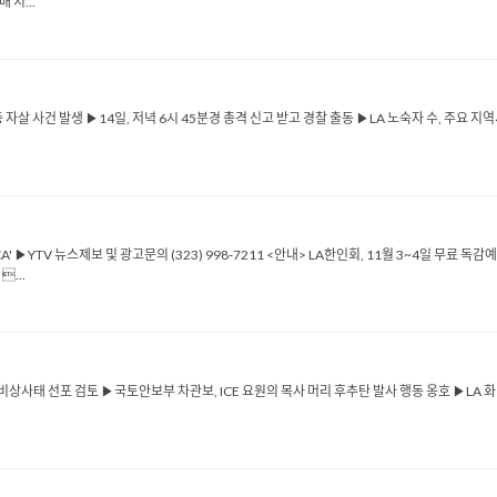
 시...
자살 사건 발생 ▶14일, 저녁 6시 45분경 총격 신고 받고 경찰 출동 ▶LA 노숙자 수, 주요 지역
CA' ▶YTV 뉴스제보 및 광고문의 (323) 998-7211 <안내> LA한인회, 11월 3~4일 무료 독
...
 비상사태 선포 검토 ▶국토안보부 차관보, ICE 요원의 목사 머리 후추탄 발사 행동 옹호 ▶LA 화