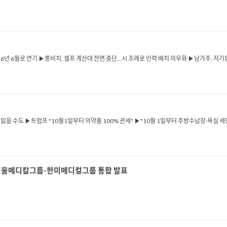
026년 6월로 연기 ▶롱비치, 셀프 계산대 전면 중단…시 조례로 인력 배치 의무화 ▶남가주, 저
잃을 수도 ▶트럼프 "10월1일부터 의약품 100% 관세" ▶"10월 1일부터 주방수납장·욕실 세면
... 서울메디칼그룹-한미메디컬그룹 통합 발표