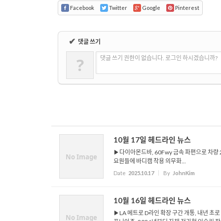
Facebook
Twitter
Google
Pinterest
✔
댓글 쓰기
?
댓글 쓰기 권한이 없습니다. 로그인 하시겠습니까?
10월 17일 헤드라인 뉴스
▶다이아몬드바, 60Fwy 금속 파편으로 차량
No Image
요원들에 바디캠 착용 의무화...
Date
2025.10.17
By
JohnKim
10월 16일 헤드라인 뉴스
▶LA 메트로 D라인 확장 구간 개통, 내년 초
No Image