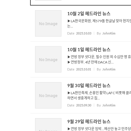
10월 2일 헤드라인 뉴스
▶LA한국문화원, 제579돌 한글날 맞아 현지
No Image
는...
Date
2025.10.03
By
JohnKim
10월 1일 헤드라인 뉴스
▶연방 정부 셧다운, 필수 인원 외 수십만 명 
No Image
▶연방정부, 4년 만에 DACA 신...
Date
2025.10.01
By
JohnKim
9월 30일 헤드라인 뉴스
▶LA한인축제, 손흥민 활약 LAFC 비롯해 클리
No Image
하면서 생중계하고 집...
Date
2025.09.30
By
JohnKim
9월 29일 헤드라인 뉴스
▶연방 정부 셧다운 임박…예산안 놓고 민주당과 