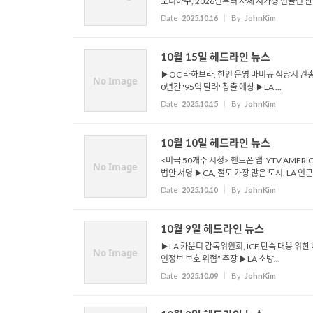
포니아주, 2026년부터 자체 저가형 인슐린 판매
Date
2025.10.16
By
JohnKim
10월 15일 헤드라인 뉴스
▶OC 라하브라, 한인 운영 바비큐 식당서 권총 
No Image
0년간 '95억 달러' 창출 예상 ▶LA ...
Date
2025.10.15
By
JohnKim
10월 10일 헤드라인 뉴스
<미국 50개주 시청> 핸드폰 앱 'YTV AMERI
No Image
법안 서명 ▶CA, 절도 가장 많은 도시, LA 인근 
Date
2025.10.10
By
JohnKim
10월 9일 헤드라인 뉴스
▶LA 카운티 감독위원회, ICE 단속 대응 위한
No Image
인정보 보호 위협” 주장 ▶LA 소방...
Date
2025.10.09
By
JohnKim