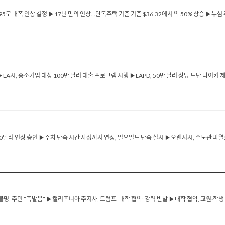
95로 대폭 인상 결정 ▶17년 만의 인상…단독주택 기준 기존 $36.32에서 약 50% 상승 ▶뉴
▶LA시, 중소기업 대상 100만 달러 대출 프로그램 시행 ▶LAPD, 50만 달러 상당 도난 나이키 
50달러 인상 승인 ▶주차 단속 시간 자정까지 연장, 일요일도 단속 실시 ▶오렌지시, 수도관 파열
불명, 주민 “폭발음” ▶캘리포니아 주지사, 트럼프 ‘대학 협약’ 강력 반발 ▶대학 협약, 교원·학생