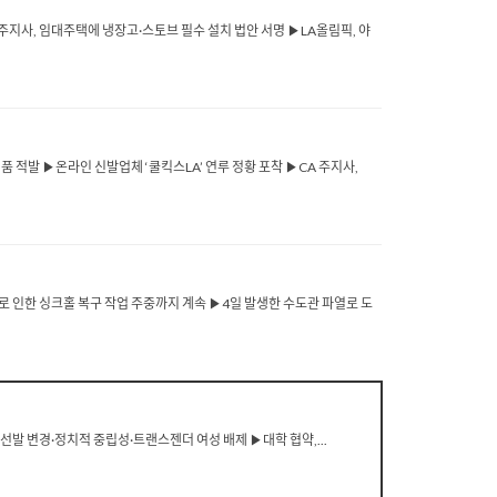
섬 주지사, 임대주택에 냉장고·스토브 필수 설치 법안 서명 ▶LA올림픽, 야
제품 적발 ▶온라인 신발업체 ‘쿨킥스LA’ 연루 정황 포착 ▶CA 주지사,
로 인한 싱크홀 복구 작업 주중까지 계속 ▶4일 발생한 수도관 파열로 도
 선발 변경·정치적 중립성·트랜스젠더 여성 배제 ▶대학 협약,...