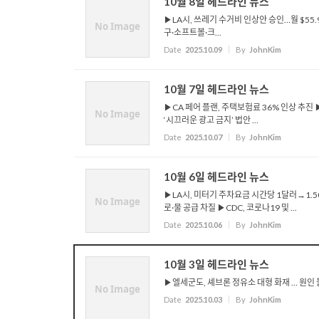
10월 8일 헤드라인 뉴스
▶LA시, 쓰레기 수거비 인상안 승인…월 $55.
No Image
구·소프트볼·크...
Date
2025.10.09
By
JohnKim
10월 7일 헤드라인 뉴스
▶CA 페어 플랜, 주택보험료 36% 인상 추진 
No Image
‘시끄러운 광고 금지’ 법안 ...
Date
2025.10.07
By
JohnKim
10월 6일 헤드라인 뉴스
▶LA시, 미터기 주차요금 시간당 1달러→1.
No Image
로·물 공급 차질 ▶CDC, 코로나19 및 ...
Date
2025.10.06
By
JohnKim
10월 3일 헤드라인 뉴스
▶엘세군도, 셰브론 정유소 대형 화재 … 원인 
No Image
Date
2025.10.03
By
JohnKim