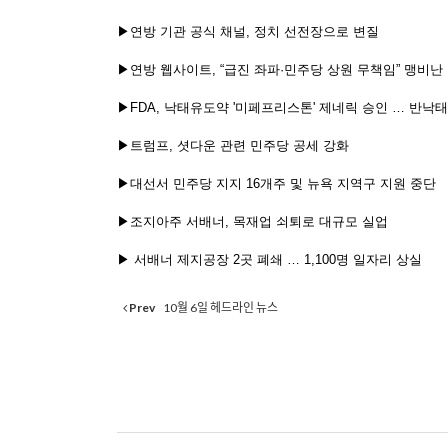
▶연방 기관 공식 채널, 정치 선전장으로 변질
▶연방 웹사이트, “급진 좌파·민주당 상원 무책임” 맹비난
▶FDA, 낙태유도약 '미페프리스톤' 제네릭 승인 … 반낙태
▶트럼프, 셧다운 관련 민주당 공세 강화
▶대선서 민주당 지지 16개주 및 뉴욕 지역구 지원 중단
▶조지아주 서배너, 목재업 쇠퇴로 대규모 실업
▶ 서배너 제지공장 2곳 폐쇄 … 1,100명 일자리 상실
Prev
10월 6일 헤드라인 뉴스