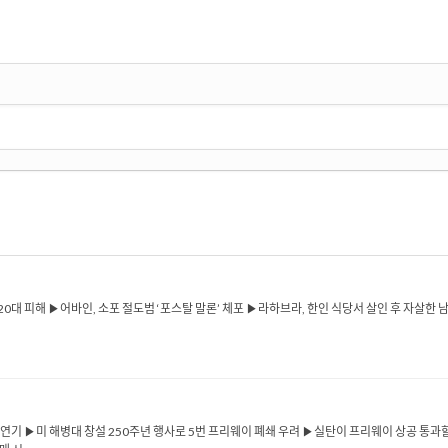
 20대 피해 ▶어바인, 소포 절도범 ‘포스탈 말론’ 체포 ▶라하브라, 한인 식당서 살인 후 자살
로 연기 ▶미 해병대 창설 250주년 행사로 5번 프리웨이 폐쇄 우려 ▶실탄이 프리웨이 상공 통과