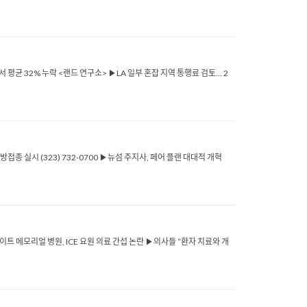
서 평균 32% 누락 <랜드 연구소> ▶LA 일부 혼잡 지역 통행료 검토… 2
감예방접종 실시 (323) 732-0700 ▶뉴섬 주지사, 페어 플랜 대대적 개혁
이트 메모리얼 병원, ICE 요원 의료 간섭 논란 ▶의사들 “환자 치료와 개