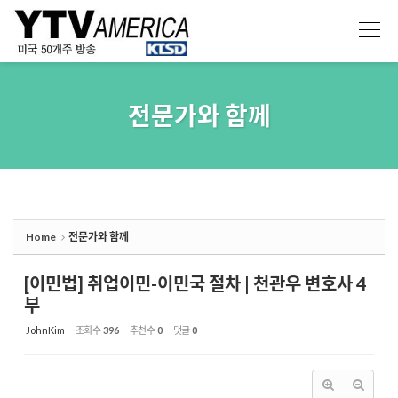
Sketchbook5, 스케치북5
Sketchbook5, 스케치북5
전문가와 함께
Home
전문가와 함께
[이민법] 취업이민-이민국 절차 | 천관우 변호사 4
부
JohnKim
조회 수
396
추천 수
0
댓글
0