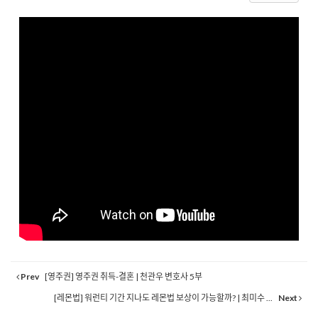
Prev
[영주권] 영주권 취득-결혼 | 천관우 변호사 5부
[레몬법] 워런티 기간 지나도 레몬법 보상이 가능할까? | 최미수 ...
Next