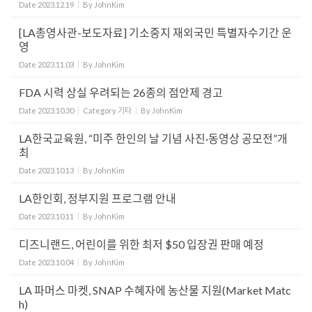
Date
2023.12.19
By
JohnKim
[LA총영사관-보도자료] 기소중지 재외국민 특별자수기간 운
영
Date
2023.11.03
By
JohnKim
FDA 시력 상실 우려되는 26종의 점안제 경고
Date
2023.10.30
Category
기타
By
JohnKim
LA한국교육원, “미주 한인의 날 기념 사진·동영상 공모전”개
최
Date
2023.10.13
By
JohnKim
LA한인회, 정부지원 프로그램 안내
Date
2023.10.11
By
JohnKim
디즈니랜드, 어린이를 위한 최저 $50 입장권 판매 예정
Date
2023.10.04
By
JohnKim
LA 파머스 마켓, SNAP 수혜자에 농산물 지원(Market Matc
h)