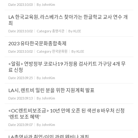
Date
2023.10.03
By
JohnKim
LA 한국교육원, 라스베가스 찾아가는 한글학교 교사 연수 개
최
Date
2023.10.02
Category
총영사관
By
KLEE
2023 유타한국문화종합축제
Date
2023.10.02
Category
한국문화원
By
KLEE
<알림> 연방정부 코로나19 가정용 검사키트 가구당 4개 무
료 신청
Date
2023.09.25
By
JohnKim
LA시, 렌트비 밀린 분을 위한 지원계획 발표
Date
2023.09.13
By
JohnKim
<OC렌트비보조금> 10년 만에 오픈 된 색션 8 바우처 신청
'렌트 보조 혜택'
Date
2023.09.07
By
JohnKim
LA총영사관 취업/이민 관련 웨비나 개최