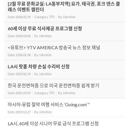
[2월 무료 문화교실: LA동부지역] 요가, 태극권, 포크 댄스 클
래스 이벤트 캘린더
Date
2026.01.29
Category
기타
By
JohnKim
60세 이상 무료 식사제공 프로그램 신청
Date
2024.03.06
By
JohnKim
<유튜브> YTV AMERICA 방송국 뉴스 정보 채널
Date
2024.01.04
By
JohnKim
LA시 팟홀 차량 손실 수리비 신청
Date
2023.01.19
By
JohnKim
한국 운전면허증 으로 미국 운전면허증 쉽게 받기
Date
2021.05.07
Category
기타
By
JohnKim
아시아·유럽 절약 여행 서비스 ‘Going.com’ “
Date
2023.12.27
By
JohnKim
LA시, 60세 이상 시니어 무료 급식 프로그램 신청