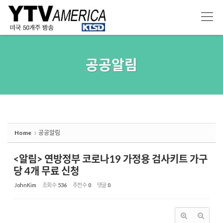
Sketchbook5, 스케치북5
Sketchbook5, 스케치북5
공공알림
Home
공공알림
<알림> 연방정부 코로나19 가정용 검사키트 가구
당 4개 무료 신청
JohnKim
조회 수
536
추천 수
0
댓글
0