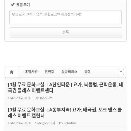
✔
댓글 쓰기
댓글 쓰기 권한이 없습니다. 로그인 하시겠습니까?
총영사관
한인회
상공회의소
평통
[3월 무료 문화교실: LA한인타운 ] 요가, 북클럽, 근력운동, 태
극권 클래스 이벤트센터
Date
2026.03.02
By
JohnKim
[3월 무료 문화교실: LA동부지역] 요가, 태극권, 포크 댄스 클
래스 이벤트 캘린더
Date
2026.03.02
Category
기타
By
JohnKim