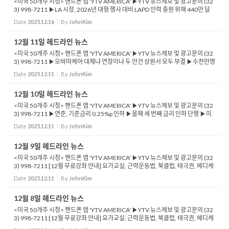
<미국 50개주 시청> 핸드폰 앱 'YTV AMERICA' ▶YTV 뉴스제보 및 광고문의 (32
3) 998-7211 ▶LA 시장, 2026년 대형 행사 대비 LAPD 인력 충원 위해 440만 달
러 예산 촉구 ▶CA 포함 20개 주, 트럼프 행정부의 H-1B 비자 10만 달러 부과 정책
Date
2025.12.16
By
JohnKim
에 소송 제기...
12월 11일 헤드라인 뉴스
<미국 50개주 시청> 핸드폰 앱 'YTV AMERICA' ▶YTV 뉴스제보 및 광고문의 (32
3) 998-7211 ▶오바마케어 대체냐 연장이냐 두 안건 상원서 모두 부결 ▶수천만명
보험료 급등 우려...중간선거 주요 쟁점화 전망 ▶트럼프 행정부, 학자금 대출 탕감
Date
2025.12.11
By
JohnKim
‘...
12월 10일 헤드라인 뉴스
<미국 50개주 시청> 핸드폰 앱 'YTV AMERICA' ▶YTV 뉴스제보 및 광고문의 (32
3) 998-7211 ▶연준, 기준금리 0.25%p 인하 ▶올해 세 번째 금리 인하 단행 ▶미
국, 비자면제국 방문객 ‘5년치 소셜미디어 기록 제출’ 의무화 추진 ▶CA연방법원,
Date
2025.12.11
By
JohnKim
...
12월 9일 헤드라인 뉴스
<미국 50개주 시청> 핸드폰 앱 'YTV AMERICA' ▶YTV 뉴스제보 및 광고문의 (32
3) 998-7211 [12월 무료강좌 안내] 요가교실, 근력운동법, 북클럽, 태극권, 메디케
어안내 등 문화교실 신청...휴대폰 앱 'YTV AMERICA' 공공알림 ▶LA 한인타운
Date
2025.12.11
By
JohnKim
건...
12월 8일 헤드라인 뉴스
<미국 50개주 시청> 핸드폰 앱 'YTV AMERICA' ▶YTV 뉴스제보 및 광고문의 (32
3) 998-7211 [12월 무료강좌 안내] 요가교실, 근력운동법, 북클럽, 태극권, 메디케
어안내 등 문화교실 신청...휴대폰 앱 'YTV AMERICA' 공공알림 ▶미 행정부, 첫 9...