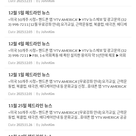
Date
2025.12.11
By
JohnKim
12월 5일 헤드라인 뉴스
<미국 50개주 시청> 핸드폰 앱 'YTV AMERICA' ▶YTV 뉴스제보 및 광고문의 (32
3) 998-7211 [12월 무료강좌 안내] 요가교실, 근력운동법, 북클럽, 태극권, 메디케
어안내 등 문화교실 신청...휴대폰 앱 'YTV AMERICA' 공공알림 ▶한국, 월드컵 A
Date
2025.12.05
By
JohnKim
조...
12월 4일 헤드라인 뉴스
<미국 50개주 시청> 핸드폰 앱 'YTV AMERICA' ▶YTV 뉴스제보 및 광고문의 (32
3) 998-7211 ▶FBI, 1·6 의회폭동 때 폭탄 설치한 용의자 약 5년만에 체포 ▶의회
인근 공화·민주당 전국위 청사에 설치…15시간만에 발견돼 해체 ▶용의...
Date
2025.12.05
By
JohnKim
12월 1일 헤드라인 뉴스
<미국 50개주 시청> 핸드폰 앱 'YTV AMERICA' [무료강좌 안내] 요가교실, 근력운
동법, 북클럽, 태극권, 메디케어안내 등 문화교실 신청...휴대폰 앱 'YTV AMERICA'
공공알림 ▶ 생일날 총격 참사… CA 총격 사망자 3명은 어린이 ▶ 어린 ...
Date
2025.12.01
By
JohnKim
11월 25일 헤드라인 뉴스
<미국 50개주 시청> 핸드폰 앱 'YTV AMERICA' [무료강좌 안내] 요가교실, 근력운
동법, 북클럽, 태극권, 메디케어안내 등 문화교실...휴대폰 앱 'YTV AMERICA' 공공
알림 ▶YTV 뉴스제보 및 광고문의 (323) 998-7211 ▶트럼프, 오바마케어 보조
Date
2025.11.26
By
JohnKim
금...