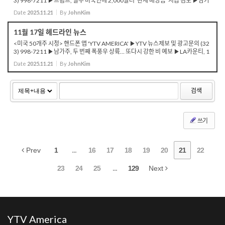
3) 998-7211 ▶트럼프, 일부 미국인에 2,000달러 ‘관세 배당금’ 지급 검토 ▶남가
주, 금주에 또 한 차례 큰 비 예보...6인치 이상 예상 ▶K팝 그룹 데몬 헌터, 메...
Date
2025.11.21
By
JohnKim
11월 17일 헤드라인 뉴스
<미국 50개주 시청> 핸드폰 앱 'YTV AMERICA' ▶YTV 뉴스제보 및 광고문의 (32
3) 998-7211 ▶남가주, 두 번째 폭풍우 상륙… 또다시 강한 비 예보 ▶LA카운티, 1
1월 중순 폭우로 기록적인 강수량 증가 ▶벤추라 101번 Fwy, 폭우로 다중 차량 충
Date
2025.11.21
By
JohnKim
돌 ...
검색
쓰기
Prev
1
...
16
17
18
19
20
21
22
23
24
25
...
129
Next
YTV America