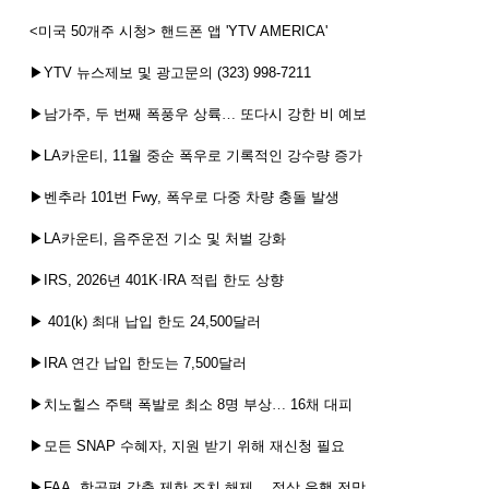
<
미국
50
개주
시청
>
핸드폰
앱
'YTV AMERICA'
▶
YTV
뉴스제보
및
광고문의
(323) 998-7211
▶남가주
,
두
번째
폭풍우
상륙…
또다시
강한
비
예보
▶
LA
카운티
, 11
월
중순
폭우로
기록적인
강수량
증가
▶벤추라
101
번
Fwy,
폭우로
다중
차량
충돌
발생
▶
LA
카운티
,
음주운전
기소
및
처벌
강화
▶
IRS, 2026
년
401K
·
IRA
적립
한도
상향
▶
401(k)
최대
납입
한도
24,500
달러
▶
IRA
연간
납입
한도는
7,500
달러
▶치노힐스
주택
폭발로
최소
8
명
부상…
16
채
대피
▶모든
SNAP
수혜자
,
지원
받기
위해
재신청
필요
▶
FAA,
항공편
감축
제한
조치
해제…
정상
운행
전망