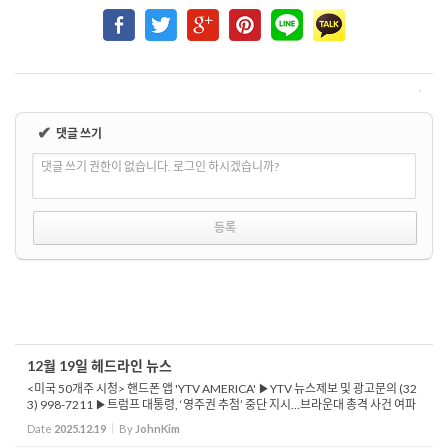
✔
댓글 쓰기
댓글 쓰기 권한이 없습니다. 로그인 하시겠습니까?
12월 19일 헤드라인 뉴스
<미국 50개주 시청> 핸드폰 앱 'YTV AMERICA' ▶YTV 뉴스제보 및 광고문의 (32
3) 998-7211 ▶트럼프 대통령, ‘영주권 추첨’ 중단 지시…브라운대 총격 사건 여파
▶다양성 비자 프로그램(DV) 일시 중단…미 전역 파장 ▶브라운대 ...
Date
2025.12.19
By
JohnKim