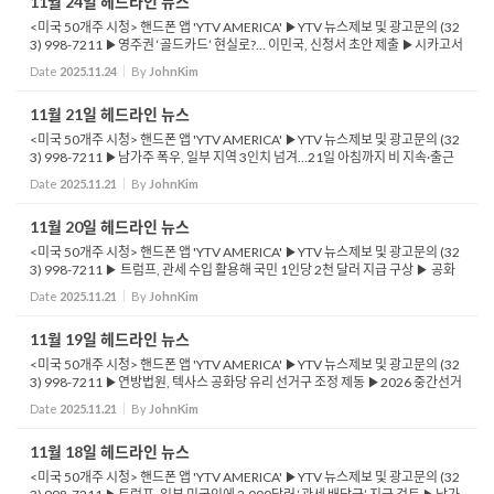
11월 24일 헤드라인 뉴스
<미국 50개주 시청> 핸드폰 앱 'YTV AMERICA' ▶YTV 뉴스제보 및 광고문의 (32
3) 998-7211 ▶영주권 ‘골드카드’ 현실로?… 이민국, 신청서 초안 제출 ▶시카고서
총격 1명 사망·8명 부상...소셜 미디어 ‘10대 점거 놀이&r...
Date
2025.11.24
By
JohnKim
11월 21일 헤드라인 뉴스
<미국 50개주 시청> 핸드폰 앱 'YTV AMERICA' ▶YTV 뉴스제보 및 광고문의 (32
3) 998-7211 ▶남가주 폭우, 일부 지역 3인치 넘겨…21일 아침까지 비 지속·출근
길 혼잡 우려 ▶미 행정부, 불법체류 학생 학비 지원한 캘리포니아주 상대로 소...
Date
2025.11.21
By
JohnKim
11월 20일 헤드라인 뉴스
<미국 50개주 시청> 핸드폰 앱 'YTV AMERICA' ▶YTV 뉴스제보 및 광고문의 (32
3) 998-7211 ▶ 트럼프, 관세 수입 활용해 국민 1인당 2천 달러 지급 구상 ▶ 공화
당, 관세 환급 추진에 냉담한 반응 ▶ 현금 배당 논의에 물가 상승 우려 커지며 반대
Date
2025.11.21
By
JohnKim
목소리...
11월 19일 헤드라인 뉴스
<미국 50개주 시청> 핸드폰 앱 'YTV AMERICA' ▶YTV 뉴스제보 및 광고문의 (32
3) 998-7211 ▶연방법원, 텍사스 공화당 유리 선거구 조정 제동 ▶2026 중간선거
판도에 충격파 예상 ▶행정부, 공공혜택 이용자 영주권 제한 강화 움직임 ▶메디케
Date
2025.11.21
By
JohnKim
이드·...
11월 18일 헤드라인 뉴스
<미국 50개주 시청> 핸드폰 앱 'YTV AMERICA' ▶YTV 뉴스제보 및 광고문의 (32