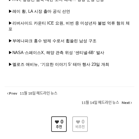
▶레이
황
, LA
시장
출마
공식
선언
▶리버사이드
카운티
ICE
요원
,
비번
중
미성년자
불법
억류
혐의
체
포
▶부에나파크
홍수
방제
수로서
휩쓸린
남성
구조
▶
NASA
·스페이스
X,
해양
관측
위성
‘센티넬
-6B
’
발사
▶멜로즈
애비뉴
,
‘기묘한
이야기
5
’
테마
행사
23
일
개최
Prev
11월 18일 헤드라인 뉴스
11월 14일 헤드라인 뉴스
Next
0
0
추천
비추천