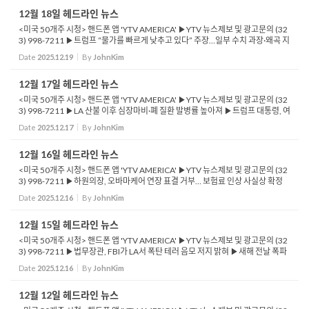
12월 18일 헤드라인 뉴스
<미국 50개주 시청> 핸드폰 앱 'YTV AMERICA' ▶YTV 뉴스제보 및 광고문의 (32
3) 998-7211 ▶트럼프 “물가를 빠르게 낮추고 있다” 주장…일부 수치 과장·왜곡 지
적 ▶미국 인구 감소 위기…2100년까지 2억 2,600만 명 전...
Date
2025.12.19
By
JohnKim
12월 17일 헤드라인 뉴스
<미국 50개주 시청> 핸드폰 앱 'YTV AMERICA' ▶YTV 뉴스제보 및 광고문의 (32
3) 998-7211 ▶LA 산불 이후 심장마비·폐 질환 발병률 높아져 ▶트럼프 대통령, 여
행 금지 대상 국가 20개국 추가 ▶백악관 연회장 건설비 4억 달러로 두 배 증가 ▶C
Date
2025.12.17
By
JohnKim
A주...
12월 16일 헤드라인 뉴스
<미국 50개주 시청> 핸드폰 앱 'YTV AMERICA' ▶YTV 뉴스제보 및 광고문의 (32
3) 998-7211 ▶하원의장, 오바마케어 연장 표결 거부… 보험료 인상 사실상 확정
▶기아·현대차, 차량 절도 사태 관련 CA주 포함 34개 주와 합의 ▶기아, 차량 절...
Date
2025.12.16
By
JohnKim
12월 15일 헤드라인 뉴스
<미국 50개주 시청> 핸드폰 앱 'YTV AMERICA' ▶YTV 뉴스제보 및 광고문의 (32
3) 998-7211 ▶법무장관, FBI가 LA서 폭탄 테러 음모 저지 밝혀 ▶새해 전날 폭파
계획한 4명 기소 ▶용의자들, 모하비 사막서 폭발물 제작 중 FBI에 체포 ▶CA 민주
Date
2025.12.16
By
JohnKim
당에 유리한...
12월 12일 헤드라인 뉴스