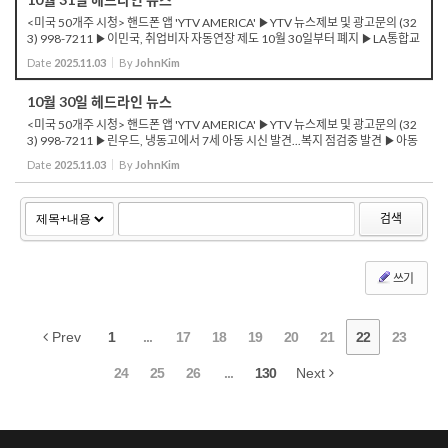
<미국 50개주 시청> 핸드폰 앱 'YTV AMERICA' ▶YTV 뉴스제보 및 광고문의 (32
3) 998-7211 ▶이민국, 취업비자 자동연장 제도 10월 30일부터 폐지 ▶LA통합교
육국, SNAP 중단 학생에 하루 세 끼 무료 제공 ▶트럼프 행정부, 셧다운으로 항공편
Date
2025.11.03
By
JohnKim
지연 증가 ...
10월 30일 헤드라인 뉴스
<미국 50개주 시청> 핸드폰 앱 'YTV AMERICA' ▶YTV 뉴스제보 및 광고문의 (32
3) 998-7211 ▶린우드, 냉동고에서 7세 아동 시신 발견...복지 점검중 발견 ▶아동
의 모친 체포, 살인 혐의...부친·할머니는 살인 공모로 체포 ▶밴스 부통령, “...
Date
2025.11.03
By
JohnKim
검색
쓰기
Prev
1
...
17
18
19
20
21
22
23
24
25
26
...
130
Next