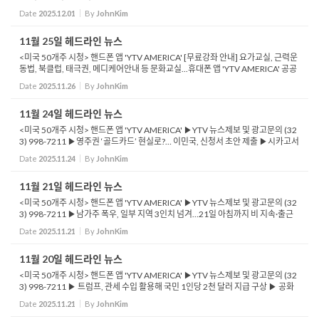
공공알림 ▶ 생일날 총격 참사… CA 총격 사망자 3명은 어린이 ▶ 어린 ...
Date
2025.12.01
By
JohnKim
11월 25일 헤드라인 뉴스
<미국 50개주 시청> 핸드폰 앱 'YTV AMERICA' [무료강좌 안내] 요가교실, 근력운
동법, 북클럽, 태극권, 메디케어안내 등 문화교실...휴대폰 앱 'YTV AMERICA' 공공
알림 ▶YTV 뉴스제보 및 광고문의 (323) 998-7211 ▶트럼프, 오바마케어 보조
Date
2025.11.26
By
JohnKim
금...
11월 24일 헤드라인 뉴스
<미국 50개주 시청> 핸드폰 앱 'YTV AMERICA' ▶YTV 뉴스제보 및 광고문의 (32
3) 998-7211 ▶영주권 ‘골드카드’ 현실로?… 이민국, 신청서 초안 제출 ▶시카고서
총격 1명 사망·8명 부상...소셜 미디어 ‘10대 점거 놀이&r...
Date
2025.11.24
By
JohnKim
11월 21일 헤드라인 뉴스
<미국 50개주 시청> 핸드폰 앱 'YTV AMERICA' ▶YTV 뉴스제보 및 광고문의 (32
3) 998-7211 ▶남가주 폭우, 일부 지역 3인치 넘겨…21일 아침까지 비 지속·출근
길 혼잡 우려 ▶미 행정부, 불법체류 학생 학비 지원한 캘리포니아주 상대로 소...
Date
2025.11.21
By
JohnKim
11월 20일 헤드라인 뉴스
<미국 50개주 시청> 핸드폰 앱 'YTV AMERICA' ▶YTV 뉴스제보 및 광고문의 (32
3) 998-7211 ▶ 트럼프, 관세 수입 활용해 국민 1인당 2천 달러 지급 구상 ▶ 공화
당, 관세 환급 추진에 냉담한 반응 ▶ 현금 배당 논의에 물가 상승 우려 커지며 반대
Date
2025.11.21
By
JohnKim
목소리...