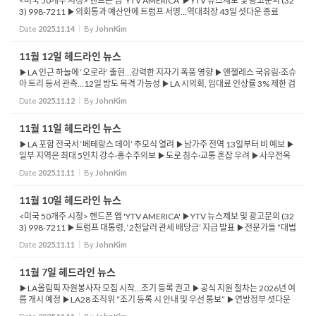
<미국 50개주 시청> 핸드폰 앱 'YTV AMERICA' ▶YTV 뉴스제보 및 광고문의 (32
3) 998-7211 ▶의회통과 예산안에 트럼프 서명…역대최장 43일 셧다운 종료
▶'오바마 케어' 보조금 이견으로 10월1일 시작해 최장 기록 세워 ▶연방 판사 &ls
Date
2025.11.14
By
JohnKim
q...
11월 12일 헤드라인 뉴스
▶LA 인근 하늘에 ‘오로라’ 출현…강력한 지자기 폭풍 영향 ▶앤젤레스 국유림·조슈
아 트리 등서 관측…12일 밤도 목격 가능성 ▶LA 시의회, 임대료 인상률 3% 제한 검
토 ▶연간 인상률 3% 또는 물가지수의 60% 중 낮은 수치 적용 ...
Date
2025.11.12
By
JohnKim
11월 11일 헤드라인 뉴스
▶LA 포함 전국서 ‘베테랑스 데이’ 추모식 열려 ▶남가주 전역 13일부터 비 예보 ▶
일부 지역은 최대 5인치 강수·홍수주의보 ▶도로 침수·교통 혼잡 우려 ▶사우전옥
스서 미니밴 훔친 여성 4개 카운티 지나 멕시코로 탈출 ▶국경 도주형 ...
Date
2025.11.11
By
JohnKim
11월 10일 헤드라인 뉴스
<미국 50개주 시청> 핸드폰 앱 'YTV AMERICA' ▶YTV 뉴스제보 및 광고문의 (32
3) 998-7211 ▶트럼프 대통령, ‘2천달러 관세 배당금’ 지급 발표 ▶전문가들 “대법
원 판결 앞둔 여론전용 전략” 해석 ▶행정부, 50년 모기지 도입 추...
Date
2025.11.11
By
JohnKim
11월 7일 헤드라인 뉴스
▶LA올림픽 자원봉사자 모집 시작…조기 등록 권고 ▶공식 지원 절차는 2026년 여
름 개시 예정 ▶LA28 조직위 “조기 등록 시 안내 및 우선 통보” ▶연방정부 셧다운
에 SBA 대출 중단…중소기업 비상 ▶신규·기존 스몰비즈니스 대출 ...