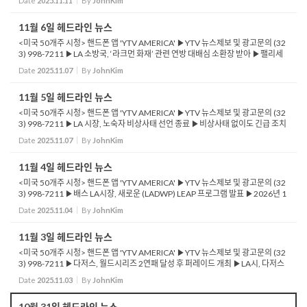
Date
2025.11.11
By
JohnKim
11월 6일 헤드라인 뉴스
<미국 50개주 시청> 핸드폰 앱 'YTV AMERICA' ▶YTV 뉴스제보 및 광고문의 (32
3) 998-7211 ▶LA 소방국, ‘라크먼 화재’ 관련 연방 대배심 소환장 받아 ▶팰리세
이즈 산불 전 발생한 화재의 재점화 원인과 대응 과정 조사 ▶미 행정부, 무료 ...
Date
2025.11.07
By
JohnKim
11월 5일 헤드라인 뉴스
<미국 50개주 시청> 핸드폰 앱 'YTV AMERICA' ▶YTV 뉴스제보 및 광고문의 (32
3) 998-7211 ▶LA 시장, 노숙자 비상사태 선언 종료 ▶비상사태 없이도 긴급 조치
가능 ▶YMCA(LA), SNAP 혜택 상실 주민들에게 식량 지원 ▶Feed LA 식량 배급
Date
2025.11.07
By
JohnKim
프로그램으로 7...
11월 4일 헤드라인 뉴스
<미국 50개주 시청> 핸드폰 앱 'YTV AMERICA' ▶YTV 뉴스제보 및 광고문의 (32
3) 998-7211 ▶배스 LA시장, 새로운 (LADWP) LEAP 프로그램 발표 ▶2026년 1
2월까지 잔디밭을 물 절약형 정원으로 전환 ▶11월 4일 선거 주민발의안 50 투표
Date
2025.11.04
By
JohnKim
결과에 관심 집중 ...
11월 3일 헤드라인 뉴스
<미국 50개주 시청> 핸드폰 앱 'YTV AMERICA' ▶YTV 뉴스제보 및 광고문의 (32
3) 998-7211 ▶다저스, 월드시리즈 2연패 달성 후 퍼레이드 개최 ▶LA시, 다저스
우승 축하 거리 인파 중 최소 7명 체포 ▶LA 카운티, 11월 4일 특별선거 대비 투표소
Date
2025.11.03
By
JohnKim
140곳 ...
10월 31일 헤드라인 뉴스