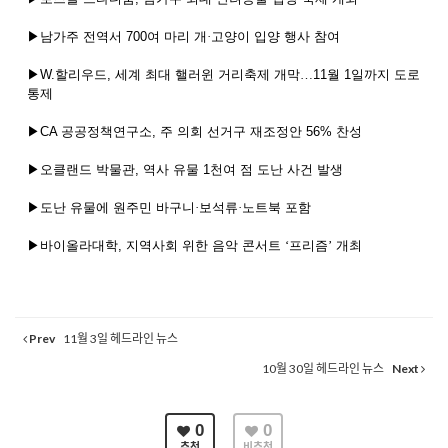
▶남가주
전역서
700
여
마리
개·고양이
입양
행사
참여
▶
W.
할리우드
,
세계
최대
핼러윈
거리축제
개막…
11
월
1
일까지
도로
통제
▶
CA
공공정책연구소
,
주
의회
선거구
재조정안
56%
찬성
▶오클랜드
박물관
,
역사
유물
1
천여
점
도난
사건
발생
▶도난
유물에
원주민
바구니·보석류·노트북
포함
▶바이올라대학
,
지역사회
위한
음악
콘서트
‘프리즘’
개최
Prev
11월 3일 헤드라인 뉴스
10월 30일 헤드라인 뉴스
Next
0
0
추천
비추천