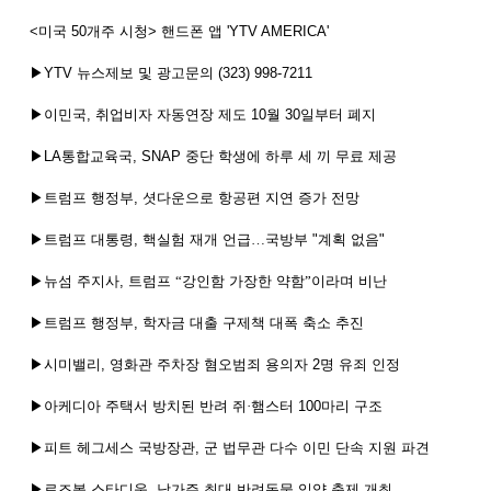
<
미국
50
개주
시청
>
핸드폰
앱
'YTV AMERICA'
▶
YTV
뉴스제보
및
광고문의
(323) 998-7211
▶이민국
,
취업비자
자동연장
제도
10
월
30
일부터
폐지
▶
LA
통합교육국
, SNAP
중단
학생에
하루
세
끼
무료
제공
▶트럼프
행정부
,
셧다운으로
항공편
지연
증가
전망
▶트럼프
대통령
,
핵실험
재개
언급…국방부
"
계획
없음
"
▶뉴섬
주지사
,
트럼프
“강인함
가장한
약함”이라며
비난
▶트럼프
행정부
,
학자금
대출
구제책
대폭
축소
추진
▶시미밸리
,
영화관
주차장
혐오범죄
용의자
2
명
유죄
인정
▶아케디아
주택서
방치된
반려
쥐·햄스터
100
마리
구조
▶피트
헤그세스
국방장관
,
군
법무관
다수
이민
단속
지원
파견
▶로즈볼
스타디움
,
남가주
최대
반려동물
입양
축제
개최