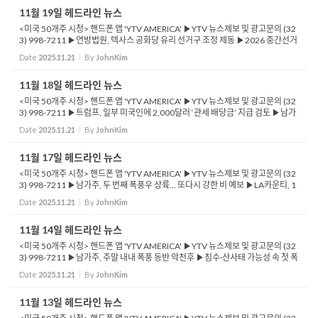
11월 19일 헤드라인 뉴스
<미국 50개주 시청> 핸드폰 앱 'YTV AMERICA' ▶YTV 뉴스제보 및 광고문의 (32
3) 998-7211 ▶연방법원, 텍사스 공화당 유리 선거구 조정 제동 ▶2026 중간선거
판도에 충격파 예상 ▶행정부, 공공혜택 이용자 영주권 제한 강화 움직임 ▶메디케
Date
2025.11.21
By
JohnKim
이드·...
11월 18일 헤드라인 뉴스
<미국 50개주 시청> 핸드폰 앱 'YTV AMERICA' ▶YTV 뉴스제보 및 광고문의 (32
3) 998-7211 ▶트럼프, 일부 미국인에 2,000달러 ‘관세 배당금’ 지급 검토 ▶남가
주, 금주에 또 한 차례 큰 비 예보...6인치 이상 예상 ▶K팝 그룹 데몬 헌터, 메...
Date
2025.11.21
By
JohnKim
11월 17일 헤드라인 뉴스
<미국 50개주 시청> 핸드폰 앱 'YTV AMERICA' ▶YTV 뉴스제보 및 광고문의 (32
3) 998-7211 ▶남가주, 두 번째 폭풍우 상륙… 또다시 강한 비 예보 ▶LA카운티, 1
1월 중순 폭우로 기록적인 강수량 증가 ▶벤추라 101번 Fwy, 폭우로 다중 차량 충
Date
2025.11.21
By
JohnKim
돌 ...
11월 14일 헤드라인 뉴스
<미국 50개주 시청> 핸드폰 앱 'YTV AMERICA' ▶YTV 뉴스제보 및 광고문의 (32
3) 998-7211 ▶남가주, 주말 내내 폭풍 동반 악천후 ▶침수·산사태 가능성 속 첫 폭
풍 상륙 ▶법무부, 캘리포니아 새 하원 선거구 놓고 소송…인종 게리맨더링 ...
Date
2025.11.21
By
JohnKim
11월 13일 헤드라인 뉴스