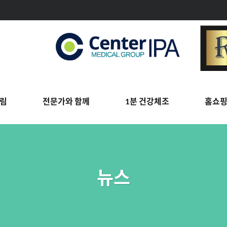
림
전문가와 함께
1분 건강체조
홈쇼
뉴스