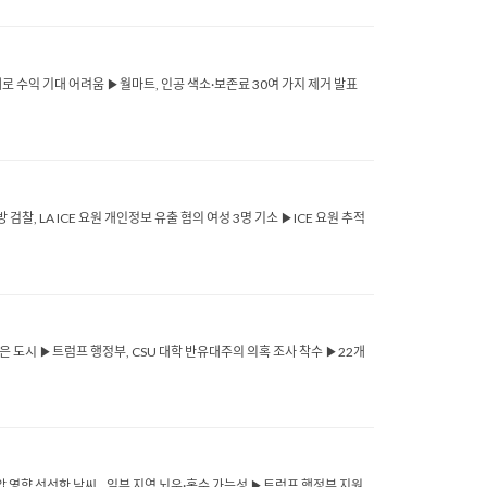
제로 수익 기대 어려움 ▶월마트, 인공 색소·보존료 30여 가지 제거 발표
찰, LA ICE 요원 개인정보 유출 혐의 여성 3명 기소 ▶ICE 요원 추적
은 도시 ▶트럼프 행정부, CSU 대학 반유대주의 의혹 조사 착수 ▶22개
기압 영향 선선한 날씨…일부 지역 뇌우·홍수 가능성 ▶트럼프 행정부 지원