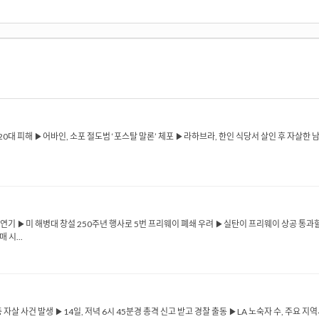
 20대 피해 ▶어바인, 소포 절도범 ‘포스탈 말론’ 체포 ▶라하브라, 한인 식당서 살인 후 자살
로 연기 ▶미 해병대 창설 250주년 행사로 5번 프리웨이 폐쇄 우려 ▶실탄이 프리웨이 상공 통과
 시...
자살 사건 발생 ▶14일, 저녁 6시 45분경 총격 신고 받고 경찰 출동 ▶LA 노숙자 수, 주요 지역