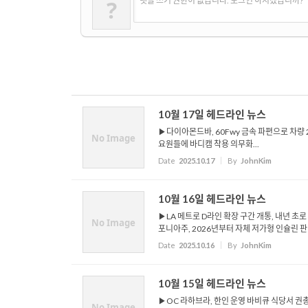
?
댓글 쓰기 권한이 없습니다. 로그인 하시겠습니까?
10월 17일 헤드라인 뉴스
▶다이아몬드바, 60Fwy 금속 파편으로 차량
No Image
요원들에 바디캠 착용 의무화...
Date
2025.10.17
By
JohnKim
10월 16일 헤드라인 뉴스
▶LA 메트로 D라인 확장 구간 개통, 내년 초
No Image
포니아주, 2026년부터 자체 저가형 인슐린 판매
Date
2025.10.16
By
JohnKim
10월 15일 헤드라인 뉴스
▶OC 라하브라, 한인 운영 바비큐 식당서 권총 
No Image