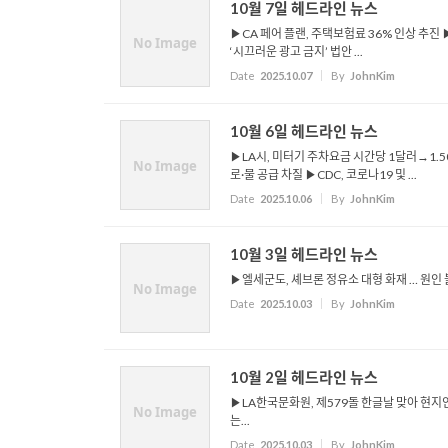
10월 7일 헤드라인 뉴스
▶CA 페어 플랜, 주택보험료 36% 인상 추진 
No Image
‘시끄러운 광고 금지’ 법안 ...
Date
2025.10.07
By
JohnKim
10월 6일 헤드라인 뉴스
▶LA시, 미터기 주차요금 시간당 1달러→1.
No Image
로·물 공급 차질 ▶CDC, 코로나19 및 ...
Date
2025.10.06
By
JohnKim
10월 3일 헤드라인 뉴스
▶엘세군도, 셰브론 정유소 대형 화재 … 원인 
No Image
Date
2025.10.03
By
JohnKim
10월 2일 헤드라인 뉴스
▶LA한국문화원, 제579돌 한글날 맞아 현지
No Image
는...
Date
2025.10.03
By
JohnKim