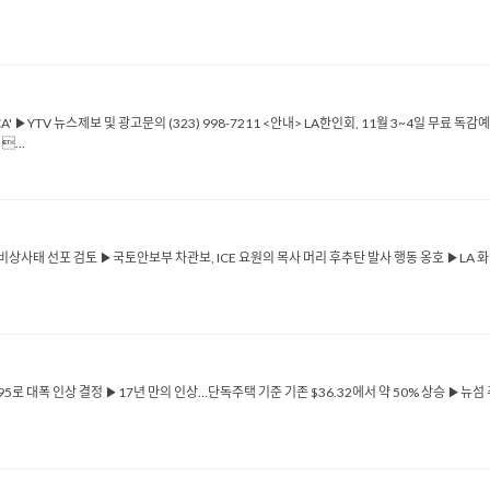
CA' ▶YTV 뉴스제보 및 광고문의 (323) 998-7211 <안내> LA한인회, 11월 3~4일 무료 독
...
 비상사태 선포 검토 ▶국토안보부 차관보, ICE 요원의 목사 머리 후추탄 발사 행동 옹호 ▶LA 화
95로 대폭 인상 결정 ▶17년 만의 인상…단독주택 기준 기존 $36.32에서 약 50% 상승 ▶뉴