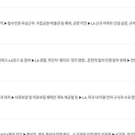
휴직 ▶필수인원 무급근무, 국립공원·박물관 등 폐쇄, 공항 지연 ▶LA 신규 아파트 건설 급감, 규
퍼스·LA킹스 등 참여 ▶LA 경찰, 무인차 ‘웨이모’ 정지 명령…운전자 없어 티켓 발부 못해 ▶연방 검
대치 ▶사회보장 및 의료보험 혜택은 계속 제공될 듯 ▶LA, 미국 내 이중 언어 구사자 수요 많
026년 6월로 연기 ▶롱비치, 셀프 계산대 전면 중단…시 조례로 인력 배치 의무화 ▶남가주, 저