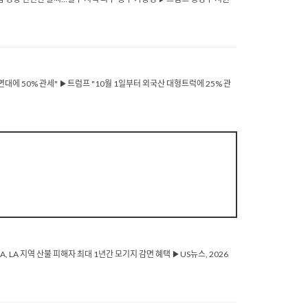
대에 50% 관세" ▶트럼프 "10월 1일부터 외국산 대형트럭에 25% 관
LA 지역 산불 피해자 최대 1년간 모기지 감면 혜택 ▶US뉴스, 2026