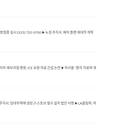
감예방접종 실시 (323) 732-0700 ▶뉴섬 주지사, 페어 플랜 대대적 개혁
이트 메모리얼 병원, ICE 요원 의료 간섭 논란 ▶의사들 “환자 치료와 개
섬 주지사, 임대주택에 냉장고·스토브 필수 설치 법안 서명 ▶LA올림픽, 야