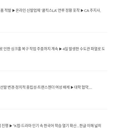
제품 적발 ▶온라인 신발업체 ‘쿨킥스LA’ 연루 정황 포착 ▶CA 주지사,
로 인한 싱크홀 복구 작업 주중까지 계속 ▶4일 발생한 수도관 파열로 도
 선발 변경·정치적 중립성·트랜스젠더 여성 배제 ▶대학 협약,...
 진행 ▶“K팝·드라마 인기 속 한국어 학습 열기 확산…한글 이해 넓히