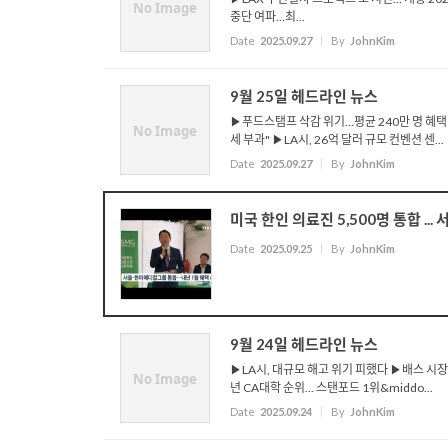
No Image
중단 여파…최...
Date
2025.09.27
By
JohnKim
9월 25일 헤드라인 뉴스
▶푸드스탬프 삭감 위기…평균 240만 명 혜택 
No Image
세 부과" ▶LA시, 26억 달러 규모 컨벤션 센...
Date
2025.09.27
By
JohnKim
미국 한인 의료진 5,500명 통합 
Date
2025.09.25
By
JohnKim
9월 24일 헤드라인 뉴스
▶LA시, 대규모 해고 위기 피했다 ▶배스 시장
No Image
년 CA대학 순위... 스탠포드 1위&middo...
Date
2025.09.24
By
JohnKim