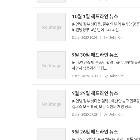
10월 1일 헤드라인 뉴스
▶연방 정부 셧다운, 필수 인원 외 수십만 명 
No Image
▶연방정부, 4년 만에 DACA 신...
Date
2025.10.01
By
JohnKim
9월 30일 헤드라인 뉴스
▶LA한인축제, 손흥민 활약 LAFC 비롯해 클리
No Image
하면서 생중계하고 집...
Date
2025.09.30
By
JohnKim
9월 29일 헤드라인 뉴스
▶연방 정부 셧다운 임박…예산안 놓고 민주당과 
No Image
캠퍼스 모두 표적, 모든 직원의 개인 정보...
Date
2025.09.29
By
JohnKim
9월 26일 헤드라인 뉴스
▶LAX 무인열차 프로젝트 또 지연… 개통 2