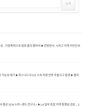
한 남성…가정폭력으로 법정 출석 했어야 ▶연방판사, 시카고 지역 이민단속
할 가능성 제기 ▶옥스나드서 ICE 소속 차량 연루 추돌사고 발생 ▶캘리
서 평균 32% 누락 <랜드 연구소> ▶LA 일부 혼잡 지역 통행료 검토… 2