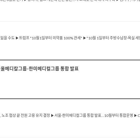
잃을 수도 ▶트럼프 "10월1일부터 의약품 100% 관세" ▶"10월 1일부터 주방수납장·욕실 세면
... 서울메디칼그룹-한미메디컬그룹 통합 발표
, 노조 협상 끝 전원 고용 유지 결정 ▶서울·한미메디컬그룹 통합 발표…10월부터 통합운영 ▶CA, 