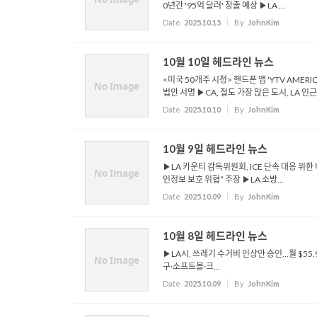
0년간 '95억 달러' 창출 예상 ▶LA ...
Date
2025.10.15
By
JohnKim
10월 10일 헤드라인 뉴스
<미국 50개주 시청> 핸드폰 앱 'YTV AMERI
No Image
법안 서명 ▶CA, 절도 가장 많은 도시, LA 인근 
Date
2025.10.10
By
JohnKim
10월 9일 헤드라인 뉴스
▶LA 카운티 감독위원회, ICE 단속 대응 위한
No Image
인정보 보호 위협” 주장 ▶LA 소방...
Date
2025.10.09
By
JohnKim
10월 8일 헤드라인 뉴스
▶LA시, 쓰레기 수거비 인상안 승인…월 $55.
No Image
구·소프트볼·크...
Date
2025.10.09
By
JohnKim