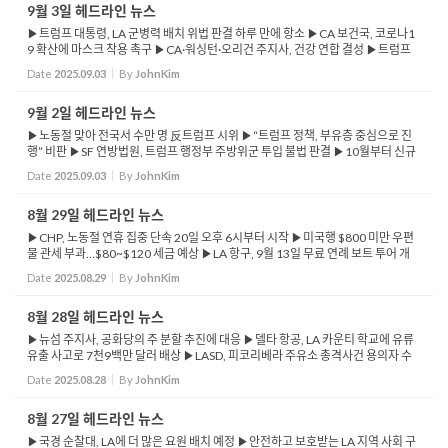
9월 3일 헤드라인 뉴스
▶트럼프 대통령, LA 군병력 배치 위법 판결 하루 만에 항소 ▶CA 보건국, 코로나1
9 확산에 마스크 착용 촉구 ▶CA·워싱턴·오리건 주지사, 건강 연합 결성 ▶트럼프
행정부의 CDC 정치화에 맞서 건강 정책 보호 선언 ▶플로리다주, 모든 아동 백신 ...
Date
2025.09.03
By
JohnKim
9월 2일 헤드라인 뉴스
▶노동절 맞아 전국서 수만 명 反트럼프 시위 ▶“트럼프 정책, 부유층 중심으로 진
행” 비판 ▶SF 연방법원, 트럼프 행정부 주방위군 투입 불법 판결 ▶10월부터 신규
미국 입국 비자 수수료 250달러 부과 ▶비자 비용 인상, 미국 여행 침체 심화 우려 ...
Date
2025.09.03
By
JohnKim
8월 29일 헤드라인 뉴스
▶CHP, 노동절 연휴 집중 단속 20일 오후 6시부터 시작 ▶미국행 $800 미만 우편
물 관세 부과…$80~$120 세금 예상 ▶LA 항구, 9월 13일 무료 연례 보트 투어 개
최…선착순 진행 ▶로즈미드 청소년 야구 경기, 코치-심판 난투극 발생 ▶캘리포니
Date
2025.08.29
By
JohnKim
아 고속...
8월 28일 헤드라인 뉴스
▶뉴섬 주지사, 공화당의 주 분할 추진에 대응 ▶델타 항공, LA 카운티 학교에 유류
유출 사고로 7천9백만 달러 배상 ▶LASD, 피코리베라 주유소 총격사건 용의자 수
배 ▶LA 시의회, 퍼시픽 팰리세이즈 ‘재난 투어’ 금지 결의안 승인 ▶관광버스, 특정
Date
2025.08.28
By
JohnKim
...
8월 27일 헤드라인 뉴스
▶국경 순찰대, LA에 더 많은 요원 배치 예정 ▶안전하고 보호받는 LA 지역 사회 구