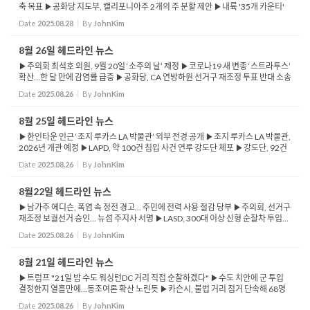
축 목표 ▶공화당 지도부, 캘리포니아주 2개의 주 분할 제안 ▶내륙 '35개 카운티'
새로운 주 창설 제안 ▶LAPD, 살인 사건 약 28% 감소 보고 ▶경찰 총격 사건은 증가
Date
2025.08.28
By
JohnKim
추세...
8월 26일 헤드라인 뉴스
▶주의회 최석호 의원, 9월 20일 ‘소주의 날’ 제정 ▶코로나19 새 변종 ‘스트라투스’
확산…한 달 만에 감염률 급증 ▶공화당, CA 연방하원 선거구 재조정 투표 반대 소송
제기 ▶남가주, 25일 뇌우 발생…LAX 등 공항 지상 ...
Date
2025.08.26
By
JohnKim
8월 25일 헤드라인 뉴스
▶한인타운 인근 ‘조지 루카스 LA 박물관’ 외부 전경 공개 ▶조지 루카스 LA 박물관,
2026년 개관 예정 ▶LAPD, 약 100건 침입 사건 연루 강도단 체포 ▶강도단, 92건
주거 침입 범행 드러나 ▶TSA, 새로운 위탁 수하물 금지 목록 발표 ▶가스·배...
Date
2025.08.26
By
JohnKim
8월22일 헤드라인 뉴스
▶남가주 에디슨, 폭염 속 정전 경고… 주민에 전력 사용 절감 당부 ▶주의회, 선거구
재조정 보궐선거 승인… 뉴섬 주지사 서명 ▶LASD, 300대 이상 신형 순찰차 투입…
노후 차량 교체 나서 ▶트럼프 강경 이민정책 여파… 50년 만에 ...
Date
2025.08.26
By
JohnKim
8월 21일 헤드라인 뉴스
▶트럼프 "21일 밤 수도 워싱턴DC 거리 직접 순찰하겠다" ▶수도 치안에 군 투입
결정한지 열흘만에…동조여론 확산 노린듯 ▶카슨시, 불법 거리 점거 단속해 68명
체포·차량 25대 견인 ▶사우스 레이크 타호 주민, 벼룩 매개 전염병 확진 ▶캠핑 중
Date
2025.08.26
By
JohnKim