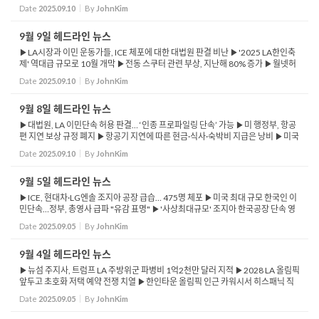
컵 1단계 티켓 판매 시작 ▶월드컵 티켓 구매, 비자카드와 계정 필수 ▶NASA, 화성
Date
2025.09.10
By
JohnKim
암석에서 고대 생...
9월 9일 헤드라인 뉴스
▶LA시장과 이민 운동가들, ICE 체포에 대한 대법원 판결 비난 ▶'2025 LA한인축
제' 역대급 규모로 10월 개막 ▶전동 스쿠터 관련 부상, 지난해 80% 증가 ▶월넷허
브 2025년조사, 캘리포니아주 가장 행복한 주 7위…1위 하와이 ▶배스 LA시장, 주
Date
2025.09.10
By
JohnKim
지...
9월 8일 헤드라인 뉴스
▶대법원, LA 이민단속 허용 판결… ‘인종 프로파일링 단속’ 가능 ▶미 행정부, 항공
편 지연 보상 규정 폐지 ▶항공기 지연에 따른 현금·식사·숙박비 지급은 낭비 ▶미국
일자리 증가율, 1년 전보다 75% 감소 ▶실업수당 청구 증...
Date
2025.09.10
By
JohnKim
9월 5일 헤드라인 뉴스
▶ICE, 현대차·LG엔솔 조지아 공장 급습… 475명 체포 ▶미국 최대 규모 한국인 이
민단속…정부, 총영사 급파 "유감 표명" ▶'사상최대규모' 조지아 한국공장 단속 영
장엔 "불체자 은닉·보호" ▶LA시의회, 임대주택 냉방장치 의...
Date
2025.09.05
By
JohnKim
9월 4일 헤드라인 뉴스
▶뉴섬 주지사, 트럼프 LA 주방위군 파병비 1억2천만 달러 지적 ▶2028 LA 올림픽
앞두고 초호화 저택 예약 전쟁 치열 ▶한인타운 올림픽 인근 카워시서 히스패닉 직
원 5명 체포 ▶남가주, 미국 정전 위험 최고 지역 중 하나 ▶LA카운티, 전국 유일 정
Date
2025.09.05
By
JohnKim
전 취약성 지...