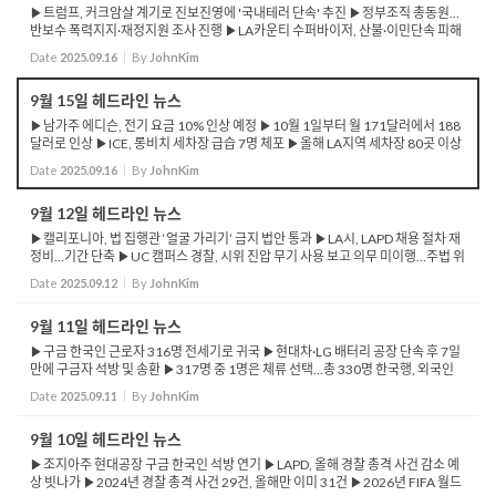
▶트럼프, 커크암살 계기로 진보진영에 '국내테러 단속' 추진 ▶정부조직 총동원…
반보수 폭력지지·재정지원 조사 진행 ▶LA카운티 수퍼바이저, 산불·이민단속 피해
주민 지원 검토 ▶피해주민 2,000만 달러 규모 긴급 임대료 감면 ...
Date
2025.09.16
By
JohnKim
9월 15일 헤드라인 뉴스
▶남가주 에디슨, 전기 요금 10% 인상 예정 ▶10월 1일부터 월 171달러에서 188
달러로 인상 ▶ICE, 롱비치 세차장 급습 7명 체포 ▶올해 LA지역 세차장 80곳 이상
단속해 250명 이상 구금 ▶2026년 소셜연금 2.7% 인상 될 듯 ▶소셜연금, 월 평균
Date
2025.09.16
By
JohnKim
$2,008 → $2,...
9월 12일 헤드라인 뉴스
▶캘리포니아, 법 집행관 ‘얼굴 가리기’ 금지 법안 통과 ▶LA시, LAPD 채용 절차 재
정비…기간 단축 ▶UC 캠퍼스 경찰, 시위 진압 무기 사용 보고 의무 미이행…주법 위
반 논란 ▶연방법원, DHS·LAPD에 시위대·언론인 강경 ...
Date
2025.09.12
By
JohnKim
9월 11일 헤드라인 뉴스
▶구금 한국인 근로자 316명 전세기로 귀국 ▶현대차·LG 배터리 공장 단속 후 7일
만에 구금자 석방 및 송환 ▶317명 중 1명은 체류 선택…총 330명 한국행, 외국인
포함 ▶한미, 이번 사태 계기로 기업 인력용 비자 제도 논의 착수 ▶FBI, '찰리 ...
Date
2025.09.11
By
JohnKim
9월 10일 헤드라인 뉴스
▶조지아주 현대공장 구금 한국인 석방 연기 ▶LAPD, 올해 경찰 총격 사건 감소 예
상 빗나가 ▶2024년 경찰 총격 사건 29건, 올해만 이미 31건 ▶2026년 FIFA 월드