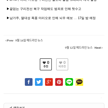
▶끝없는
구리전선
복구
작업해도
범죄로
인해
헛수고
▶남가주
,
열대성
폭풍
마리오로
인해
뇌우
예보
…
17
일
밤
예정
Prev
9월 16일 헤드라인 뉴스
9월 12일 헤드라인 뉴스
Next
0
0
추천
비추천