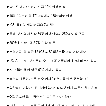
▶남가주
에디슨
,
전기
요금
10%
인상
예정
▶
10
월
1
일부터
월
171
달러에서
188
달러로
인상
▶
ICE,
롱비치
세차장
급습
7
명
체포
▶올해
LA
지역
세차장
80
곳
이상
단속해
250
명
이상
구금
▶
2026
년
소셜연금
2.7%
인상
될
듯
▶소셜연금
,
월
평균
$2,008
→
$2,062
로
54
달러
인상
예상
▶
UCLA
보고서
, LA
카운티
'
수도
요금
'
인플레이션보다
빠르게
상승
▶지난
10
년
동안
평균
60%
가까이
상승
▶트럼프
대통령
,
틱톡
인수
암시
"
젊은이들
매우
행복할
것
"
▶알함브라
경찰
,
타겟
매장의
2
명의
절도
용의자
드론
이용해
체포
▶
OC,
청소년들의
‘폭력적인
초인종
장난’
확산
▶
LA 6
가
다리
,
가로등
구리전선
절도와
불법
그래피티
계속
발생