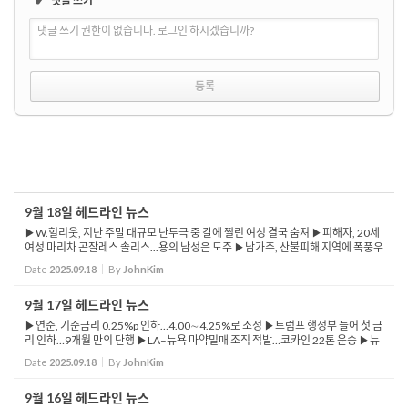
✔
댓글 쓰기
댓글 쓰기 권한이 없습니다. 로그인 하시겠습니까?
9월 18일 헤드라인 뉴스
▶W.헐리웃, 지난 주말 대규모 난투극 중 칼에 찔린 여성 결국 숨져 ▶피해자, 20세
여성 마리차 곤잘레스 솔리스...용의 남성은 도주 ▶남가주, 산불피해 지역에 폭풍우
몰아치며 홍수 우려 ▶소방국, 팰리세이즈와 알타데나 면밀히 감시 중 ▶유명 쇼 호
Date
2025.09.18
By
JohnKim
스트 지...
9월 17일 헤드라인 뉴스
▶연준, 기준금리 0.25%p 인하…4.00∼4.25%로 조정 ▶트럼프 행정부 들어 첫 금
리 인하…9개월 만의 단행 ▶LA–뉴욕 마약밀매 조직 적발…코카인 22톤 운송 ▶뉴
욕서 LA로 1억 달러 상당 코카인·현금 오간 정황 ▶LA 산불 피해...
Date
2025.09.18
By
JohnKim
9월 16일 헤드라인 뉴스