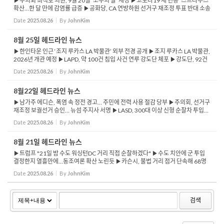
▶주의회 최석호 의원, 9월 20일 ‘소주의 날’ 제정 ▶코로나19 새 변종 ‘스트라투스’
확산…한 달 만에 감염률 급증 ▶공화당, CA 연방하원 선거구 재조정 투표 반대 소송
제기 ▶남가주, 25일 뇌우 발생…LAX 등 공항 지상 ...
Date
2025.08.26
By
JohnKim
8월 25일 헤드라인 뉴스
▶한인타운 인근 ‘조지 루카스 LA 박물관’ 외부 전경 공개 ▶조지 루카스 LA 박물관,
2026년 개관 예정 ▶LAPD, 약 100건 침입 사건 연루 강도단 체포 ▶강도단, 92건
주거 침입 범행 드러나 ▶TSA, 새로운 위탁 수하물 금지 목록 발표 ▶가스·배...
Date
2025.08.26
By
JohnKim
8월22일 헤드라인 뉴스
▶남가주 에디슨, 폭염 속 정전 경고… 주민에 전력 사용 절감 당부 ▶주의회, 선거구
재조정 보궐선거 승인… 뉴섬 주지사 서명 ▶LASD, 300대 이상 신형 순찰차 투입…
노후 차량 교체 나서 ▶트럼프 강경 이민정책 여파… 50년 만에 ...
Date
2025.08.26
By
JohnKim
8월 21일 헤드라인 뉴스
▶트럼프 "21일 밤 수도 워싱턴DC 거리 직접 순찰하겠다" ▶수도 치안에 군 투입
결정한지 열흘만에…동조여론 확산 노린듯 ▶카슨시, 불법 거리 점거 단속해 68명
체포·차량 25대 견인 ▶사우스 레이크 타호 주민, 벼룩 매개 전염병 확진 ▶캠핑 중
Date
2025.08.26
By
JohnKim
...
검색