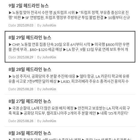
9월 2일 헤드라인 뉴스
▶노동절 맞아 전국서 수만 명 反트럼프 시위 ▶“트럼프 정책, 부유층 중심으로 진
행” 비판 ▶SF 연방법원, 트럼프 행정부 주방위군 투입 불법 판결 ▶10월부터 신규
미국 입국 비자 수수료 250달러 부과 ▶비자 비용 인상, 미국 여행 침체 심화 우려 ...
Date
2025.09.03
By
JohnKim
8월 29일 헤드라인 뉴스
▶CHP, 노동절 연휴 집중 단속 20일 오후 6시부터 시작 ▶미국행 $800 미만 우편
물 관세 부과…$80~$120 세금 예상 ▶LA 항구, 9월 13일 무료 연례 보트 투어 개
최…선착순 진행 ▶로즈미드 청소년 야구 경기, 코치-심판 난투극 발생 ▶캘리포니
Date
2025.08.29
By
JohnKim
아 고속...
8월 28일 헤드라인 뉴스
▶뉴섬 주지사, 공화당의 주 분할 추진에 대응 ▶델타 항공, LA 카운티 학교에 유류
유출 사고로 7천9백만 달러 배상 ▶LASD, 피코리베라 주유소 총격사건 용의자 수
배 ▶LA 시의회, 퍼시픽 팰리세이즈 ‘재난 투어’ 금지 결의안 승인 ▶관광버스, 특정
Date
2025.08.28
By
JohnKim
...
8월 27일 헤드라인 뉴스
▶국경 순찰대, LA에 더 많은 요원 배치 예정 ▶안전하고 보호받는 LA 지역 사회 구
축 목표 ▶공화당 지도부, 캘리포니아주 2개의 주 분할 제안 ▶내륙 '35개 카운티'
새로운 주 창설 제안 ▶LAPD, 살인 사건 약 28% 감소 보고 ▶경찰 총격 사건은 증가
Date
2025.08.28
By
JohnKim
추세...
8월 26일 헤드라인 뉴스