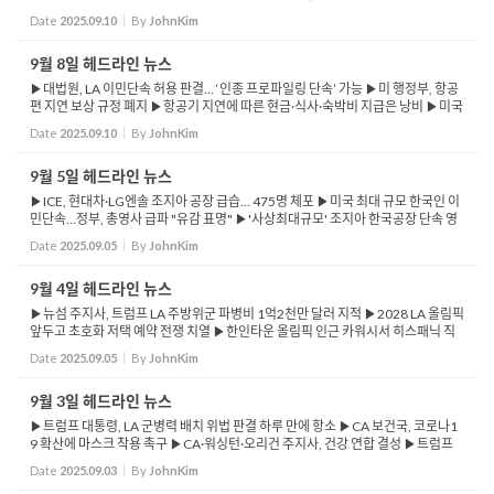
브 2025년조사, 캘리포니아주 가장 행복한 주 7위…1위 하와이 ▶배스 LA시장, 주
Date
2025.09.10
By
JohnKim
지...
9월 8일 헤드라인 뉴스
▶대법원, LA 이민단속 허용 판결… ‘인종 프로파일링 단속’ 가능 ▶미 행정부, 항공
편 지연 보상 규정 폐지 ▶항공기 지연에 따른 현금·식사·숙박비 지급은 낭비 ▶미국
일자리 증가율, 1년 전보다 75% 감소 ▶실업수당 청구 증...
Date
2025.09.10
By
JohnKim
9월 5일 헤드라인 뉴스
▶ICE, 현대차·LG엔솔 조지아 공장 급습… 475명 체포 ▶미국 최대 규모 한국인 이
민단속…정부, 총영사 급파 "유감 표명" ▶'사상최대규모' 조지아 한국공장 단속 영
장엔 "불체자 은닉·보호" ▶LA시의회, 임대주택 냉방장치 의...
Date
2025.09.05
By
JohnKim
9월 4일 헤드라인 뉴스
▶뉴섬 주지사, 트럼프 LA 주방위군 파병비 1억2천만 달러 지적 ▶2028 LA 올림픽
앞두고 초호화 저택 예약 전쟁 치열 ▶한인타운 올림픽 인근 카워시서 히스패닉 직
원 5명 체포 ▶남가주, 미국 정전 위험 최고 지역 중 하나 ▶LA카운티, 전국 유일 정
Date
2025.09.05
By
JohnKim
전 취약성 지...
9월 3일 헤드라인 뉴스
▶트럼프 대통령, LA 군병력 배치 위법 판결 하루 만에 항소 ▶CA 보건국, 코로나1
9 확산에 마스크 착용 촉구 ▶CA·워싱턴·오리건 주지사, 건강 연합 결성 ▶트럼프
행정부의 CDC 정치화에 맞서 건강 정책 보호 선언 ▶플로리다주, 모든 아동 백신 ...
Date
2025.09.03
By
JohnKim