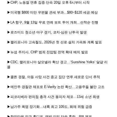
▶CHP, 노동절 연휴 집중 단속 20일 오후 6시부터 시작
▶미국행 $800 미만 우편물 관세 부과…$80~$120 세금 예상
▶LA 항구, 9월 13일 무료 연례 보트 투어 개최…선착순 진행
▶로즈미드 청소년 야구 경기, 코치-심판 난투극 발생
▶캘리포니아 고속철도, 2026년 첫 선로 설치 가속화 계획 발표
▶뉴섬 주지사, CHP 범죄 진압팀 전역 확대 배치 발표
▶CDC, 캘리포니아 살모넬라 확산 경고…‘Sunshine Yolks’ 달걀 리
콜
▶콜튼 경찰, 아동 사망 사건 종교 집단 연루 새로운 단서 추적
▶메인주 경찰관 체포로 E-Verify 논란 확산…고용주들 불만 고조
▶피코리베라 편의점 총격 사건 용의자 체포…13세 소년 희생
▶남가주 폭염 장기화…내륙 최고 105도, 화재 위험 급증
▶한인타운 인근 홈디포, 연방 이민 단속 혼란…8명 체포