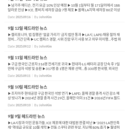
▶남가주 에디슨, 전기 요금 10% 인상 예정 ▶10월 1일부터 월 171달러에서 188
달러로 인상 ▶ICE, 롱비치 세차장 급습 7명 체포 ▶올해 LA지역 세차장 80곳 이상
단속해 250명 이상 구금 ▶2026년 소셜연금 2.7% 인상 될 듯 ▶소셜연금, 월 평균
Date
2025.09.16
By
JohnKim
$2,008 → $2,...
9월 12일 헤드라인 뉴스
▶캘리포니아, 법 집행관 ‘얼굴 가리기’ 금지 법안 통과 ▶LA시, LAPD 채용 절차 재
정비…기간 단축 ▶UC 캠퍼스 경찰, 시위 진압 무기 사용 보고 의무 미이행…주법 위
반 논란 ▶연방법원, DHS·LAPD에 시위대·언론인 강경 ...
Date
2025.09.12
By
JohnKim
9월 11일 헤드라인 뉴스
▶구금 한국인 근로자 316명 전세기로 귀국 ▶현대차·LG 배터리 공장 단속 후 7일
만에 구금자 석방 및 송환 ▶317명 중 1명은 체류 선택…총 330명 한국행, 외국인
포함 ▶한미, 이번 사태 계기로 기업 인력용 비자 제도 논의 착수 ▶FBI, '찰리 ...
Date
2025.09.11
By
JohnKim
9월 10일 헤드라인 뉴스
▶조지아주 현대공장 구금 한국인 석방 연기 ▶LAPD, 올해 경찰 총격 사건 감소 예
상 빗나가 ▶2024년 경찰 총격 사건 29건, 올해만 이미 31건 ▶2026년 FIFA 월드
컵 1단계 티켓 판매 시작 ▶월드컵 티켓 구매, 비자카드와 계정 필수 ▶NASA, 화성
Date
2025.09.10
By
JohnKim
암석에서 고대 생...
9월 9일 헤드라인 뉴스
▶LA시장과 이민 운동가들, ICE 체포에 대한 대법원 판결 비난 ▶'2025 LA한인축
제' 역대급 규모로 10월 개막 ▶전동 스쿠터 관련 부상, 지난해 80% 증가 ▶월넷허