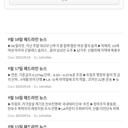
9월 18일 헤드라인 뉴스
▶W.헐리웃, 지난 주말 대규모 난투극 중 칼에 찔린 여성 결국 숨져 ▶피해자, 20세
여성 마리차 곤잘레스 솔리스...용의 남성은 도주 ▶남가주, 산불피해 지역에 폭풍우
몰아치며 홍수 우려 ▶소방국, 팰리세이즈와 알타데나 면밀히 감시 중 ▶유명 쇼 호
Date
2025.09.18
By
JohnKim
스트 지...
9월 17일 헤드라인 뉴스
▶연준, 기준금리 0.25%p 인하…4.00∼4.25%로 조정 ▶트럼프 행정부 들어 첫 금
리 인하…9개월 만의 단행 ▶LA–뉴욕 마약밀매 조직 적발…코카인 22톤 운송 ▶뉴
욕서 LA로 1억 달러 상당 코카인·현금 오간 정황 ▶LA 산불 피해...
Date
2025.09.18
By
JohnKim
9월 16일 헤드라인 뉴스
▶트럼프, 커크암살 계기로 진보진영에 '국내테러 단속' 추진 ▶정부조직 총동원…
반보수 폭력지지·재정지원 조사 진행 ▶LA카운티 수퍼바이저, 산불·이민단속 피해
주민 지원 검토 ▶피해주민 2,000만 달러 규모 긴급 임대료 감면 ...
Date
2025.09.16
By
JohnKim
9월 15일 헤드라인 뉴스