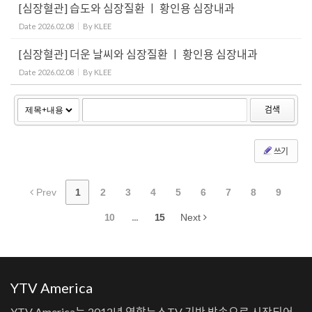
[심장혈관] 습도와 심장질환 ㅣ 황인용 심장내과
Date
2026.02.08
By
KLEE
[심장혈관] 더운 날씨와 심장질환 ㅣ 황인용 심장내과
Date
2026.02.08
By
KLEE
검색
쓰기
Prev
1
2
3
4
5
6
7
8
9
10
...
15
Next
YTV America
YTV America는 2012년 연합뉴스TV 기반 방송으로 시작되어,