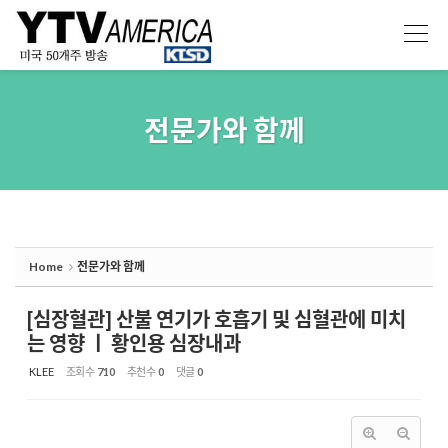
Sketchbook5, 스케치북5
Sketchbook5, 스케치북5
전문가와 함께
Home
전문가와 함께
[심장혈관] 산불 연기가 호흡기 및 심혈관에 미치
는 영향 ㅣ 황인용 심장내과
KLEE
조회 수
710
추천 수
0
댓글
0