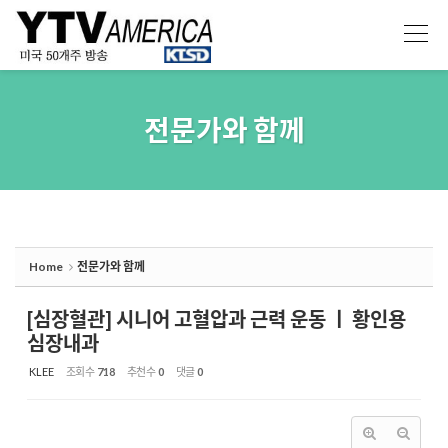
Sketchbook5, 스케치북5
Sketchbook5, 스케치북5
전문가와 함께
Home
전문가와 함께
[심장혈관] 시니어 고혈압과 근력 운동 ㅣ 황인용
심장내과
KLEE
조회 수
718
추천 수
0
댓글
0