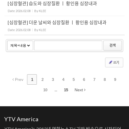
[심장혈관] 습도와 심장질환 ㅣ 황인용 심장내과
Date
2026.02.08
By
KLEE
[심장혈관] 더운 날씨와 심장질환 ㅣ 황인용 심장내과
Date
2026.02.08
By
KLEE
검색
쓰기
Prev
1
2
3
4
5
6
7
8
9
10
...
15
Next
YTV America
YTV America는 2012년 연합뉴스TV 기반 방송으로 시작되어,