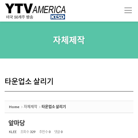
Sketchbook5, 스케치북5
Sketchbook5, 스케치북5
자체제작
타운업소 살리기
Home
자체제작
타운업소 살리기
앞마당
KLEE
조회 수
329
추천 수
0
댓글
0