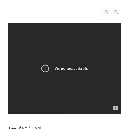
Prev
강병선 침뜸병원