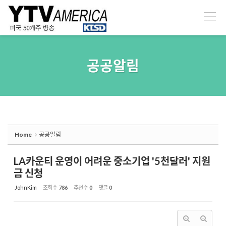
Sketchbook5, 스케치북5
Sketchbook5, 스케치북5
공공알림
Home
공공알림
LA카운티 운영이 어려운 중소기업 '5천달러' 지원
금 신청
JohnKim
조회 수
786
추천 수
0
댓글
0