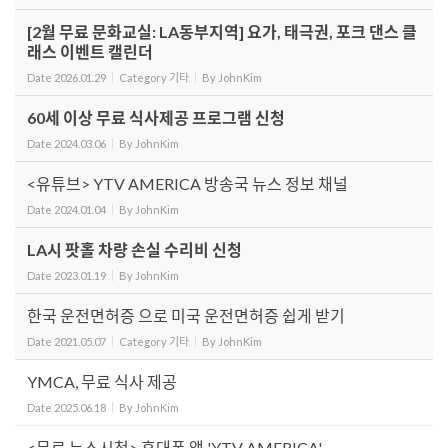
[2월 무료 문화교실: LA동부지역] 요가, 태극권, 포크 댄스 클
래스 이벤트 캘린더
Date
2026.01.29
Category
기타
By
JohnKim
60세 이상 무료 식사제공 프로그램 신청
Date
2024.03.06
By
JohnKim
<유튜브> YTV AMERICA 방송국 뉴스 정보 채널
Date
2024.01.04
By
JohnKim
LA시 팟홀 차량 손실 수리비 신청
Date
2023.01.19
By
JohnKim
한국 운전면허증 으로 미국 운전면허증 쉽게 받기
Date
2021.05.07
Category
기타
By
JohnKim
YMCA, 무료 식사 제공
Date
2025.06.18
By
JohnKim
<무료 뉴스시청> 휴대폰 앱 'YTV AMERICA'