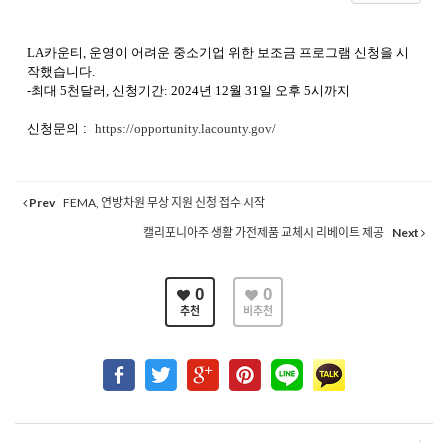
LA
카운티
,
운영이 어려운 중소기업 위한 보조금 프로그램 신청을 시
작했습니다.
-
최대
5
천달러
,
신청기간
: 2024
년
12
월
31
일 오후
5
시까지
신청문의 :
https://opportunity.lacounty.gov/
Prev
FEMA, 연방차원 무상 지원 신청 접수 시작
캘리포니아주 생활 가전제품 교체시 리베이트 제공
Next
0
0
추천
비추천