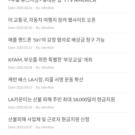
Date
2025.06.16
By
JohnKim
미 교통국, 자동차 여행지 장려 웹사이트 오픈
Date
2025.05.30
By
JohnKim
애플 핸드폰 'Siri'의 감청 혐의로 배상금 청구 가능
Date
2025.05.13
By
JohnKim
KFAM, 부모를 위한 특별한 ‘부모교실’ 개최
Date
2025.03.24
By
JohnKim
캐런 배스 LA시장, 리콜 서명 운동 확산
Date
2025.03.13
By
JohnKim
LA카운티는 산불 피해 주민 최대 18,000달러 현금지원
Date
2025.02.26
By
JohnKim
산불피해 사업체 및 근로자 현금지원 신청
Date
2025.02.07
By
JohnKim