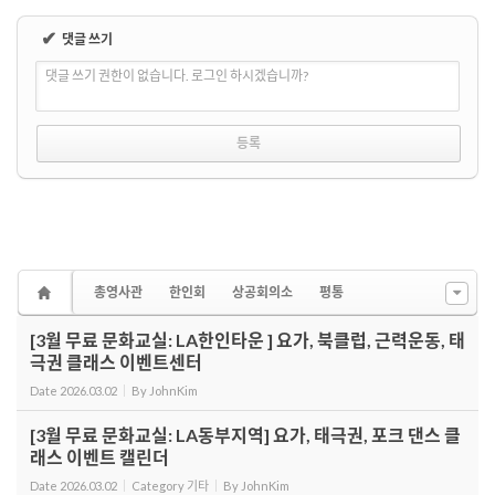
✔
댓글 쓰기
댓글 쓰기 권한이 없습니다. 로그인 하시겠습니까?
총영사관
한인회
상공회의소
평통
[3월 무료 문화교실: LA한인타운 ] 요가, 북클럽, 근력운동, 태
극권 클래스 이벤트센터
Date
2026.03.02
By
JohnKim
[3월 무료 문화교실: LA동부지역] 요가, 태극권, 포크 댄스 클
래스 이벤트 캘린더
Date
2026.03.02
Category
기타
By
JohnKim