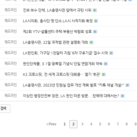
헤드라인
진보·보수 단체, LA총영사관 앞에서 규탄 시위
헤드라인
LA시의회, 흥사단 옛 단소 LA시 사적지화 확정
헤드라인
제2회 YTV-샬롬센터 주택 부동산 박람회 성료
헤드라인
LA총영사관, 22일 국적법 관련 설명회 개최
헤드라인
LA한인회, 가구당 1천달러 지원 ‘6차 구호기금’ 접수 시작
헤드라인
한인단체들, 3.1절·광복절 기념식 단일 연합개최 약속
헤드라인
K2 크로스핏, 전 세계 크로스핏 대회중… 열기 ‘후끈’
헤드라인
LA총영사관, 2023년 민원실 업무 개선 계획 발표 "카톡 채널 개설!"
헤드라인
이상민 행정안전부 장관, LA 한인 타운 방문... 탄핵에 대해서는?
검색
Prev
1
2
3
4
5
6
7
8
9