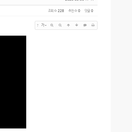
조회 수
228
추천 수
0
댓글
0
?
가