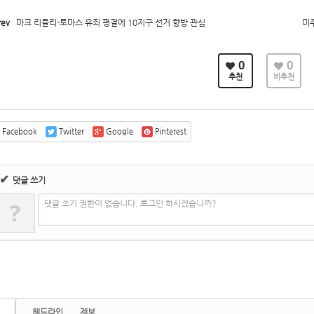
ev
마크 리들리-토마스 유죄 평결에 10지구 선거 향방 관심
미주
0
0
추천
비추천
Facebook
Twitter
Google
Pinterest
✔
댓글 쓰기
?
댓글 쓰기 권한이 없습니다. 로그인 하시겠습니까?
헤드라인
제보