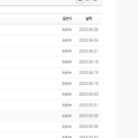
Li
Zi
G
st
n
al
e
le
글쓴이
날짜
ry
kykim
2023.04.26
kykim
2023.04.24
kykim
2023.04.21
kykim
2023.04.10
kykim
2023.04.10
kykim
2023.04.10
kykim
2023.04.03
kykim
2023.03.31
kykim
2023.03.30
kykim
2023.03.30
kykim
2023.03.02