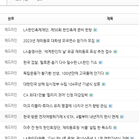
분류
제목
헤드라인
LA한인축제재단, 제50회 한인축제 준비 한창
헤드라인
2023년 재외동포 대학생 모국연수 참가자 모집
헤드라인
LA총영사관, ‘세계한인의 날’ 유공 재외동포 포상 추천 접수
헤드라인
한국 검찰, 필로폰·총기 다수 밀수한 LA한인 기소
헤드라인
독립운동가 황기환 선생, 100년만에 고국품에 안기다
헤드라인
대한민국 상해 임시정부 수립 104주년 기념식 성료
헤드라인
CA 최대1만불 ‘컬리지 코어’ 신청 마감임박
헤드라인
마크 리들리-토마스 유죄 평결에 10지구 선거 향방 관심
헤드라인
한국 방문 전자여행허가제 K-ETA, 4월부터 내년까지 한시 면제
헤드라인
미주 전·현직 한인회장단, 재외동포청 ‘서울’ 설립 한 목소리
헤드라인
LA한인단체들, '다시 하나로 뭉쳐' 제104주년 3.1절 연합기념식 거행