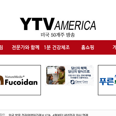
메뉴 건너뛰기
림
전문가와 함께
1분 건강체조
홈쇼핑
라인
한국 방문 전자여행허가제 K-ETA, 4월부터 내년까지 한시 면제