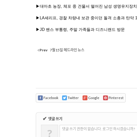
▶대마초
농장
,
체포
중
건물서
떨어진
남성
생명유지장치
▶
LA
셰리프
,
경찰
차량내
보관
중이던
돌격
소총과
탄약
1
▶
JD
밴스
부통령
,
주말
가족들과
디즈니랜드
방문
Prev
7월15일 헤드라인 뉴스
Facebook
Twitter
Google
Pinterest
✔
댓글 쓰기
?
댓글 쓰기 권한이 없습니다. 로그인 하시겠습니까?