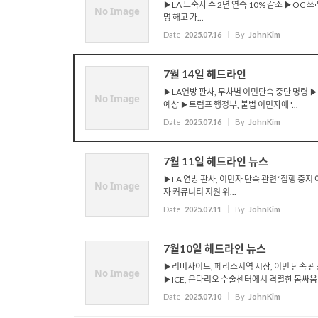
▶LA 노숙자 수 2년 연속 10% 감소 ▶OC 
No Image
명 해고 가...
Date
2025.07.16
By
JohnKim
7월 14일 헤드라인
▶LA연방 판사, 무차별 이민단속 중단 명령 ▶
No Image
예상 ▶트럼프 행정부, 불법 이민자에 '...
Date
2025.07.16
By
JohnKim
7월 11일 헤드라인 뉴스
▶LA 연방 판사, 이민자 단속 관련 ‘집행 중
No Image
자 커뮤니티 지원 위...
Date
2025.07.11
By
JohnKim
7월10일 헤드라인 뉴스
▶리버사이드, 페리스지역 시장, 이민 단속 관
No Image
▶ICE, 온타리오 수술센터에서 격렬한 몸싸움 .
Date
2025.07.10
By
JohnKim