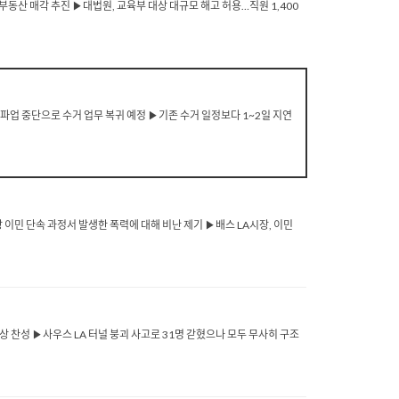
유 부동산 매각 추진 ▶대법원, 교육부 대상 대규모 해고 허용…직원 1,400
 파업 중단으로 수거 업무 복귀 예정 ▶기존 수거 일정보다 1~2일 지연
장 이민 단속 과정서 발생한 폭력에 대해 비난 제기 ▶배스 LA시장, 이민
 찬성 ▶사우스 LA 터널 붕괴 사고로 31명 갇혔으나 모두 무사히 구조