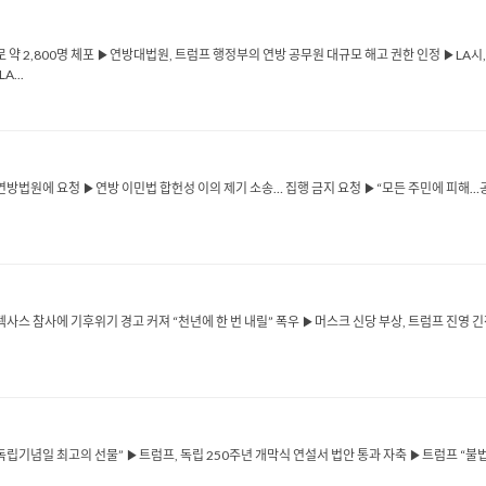
로 약 2,800명 체포 ▶연방대법원, 트럼프 행정부의 연방 공무원 대규모 해고 권한 인정 ▶LA시,
...
 연방법원에 요청 ▶연방 이민법 합헌성 이의 제기 소송… 집행 금지 요청 ▶“모든 주민에 피해…
▶텍사스 참사에 기후위기 경고 커져 “천년에 한 번 내릴” 폭우 ▶머스크 신당 부상, 트럼프 진영
립기념일 최고의 선물” ▶트럼프, 독립 250주년 개막식 연설서 법안 통과 자축 ▶트럼프 “불법 