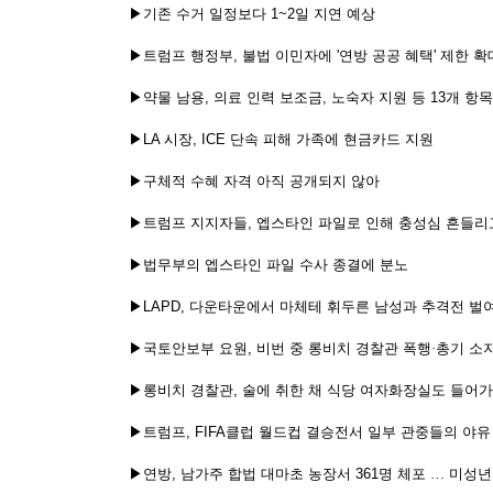
▶기존
수거
일정보다
1~2
일
지연
예상
▶트럼프
행정부
,
불법
이민자에
'
연방
공공
혜택
'
제한
확
▶약물
남용
,
의료
인력
보조금
,
노숙자
지원
등
13
개
항목
▶
LA
시장
, ICE
단속
피해
가족에
현금카드
지원
▶구체적
수혜
자격
아직
공개되지
않아
▶트럼프
지지자들
,
엡스타인
파일로
인해
충성심
흔들리
▶법무부의
엡스타인
파일
수사
종결에
분노
▶
LAPD,
다운타운에서
마체테
휘두른
남성과
추격전
벌
▶국토안보부
요원
,
비번
중
롱비치
경찰관
폭행·총기
소
▶롱비치
경찰관
,
술에
취한
채
식당
여자화장실도
들어가
▶트럼프
, FIFA
클럽
월드컵
결승전서
일부
관중들의
야유
▶연방
,
남가주
합법
대마초
농장서
361
명
체포
…
미성년