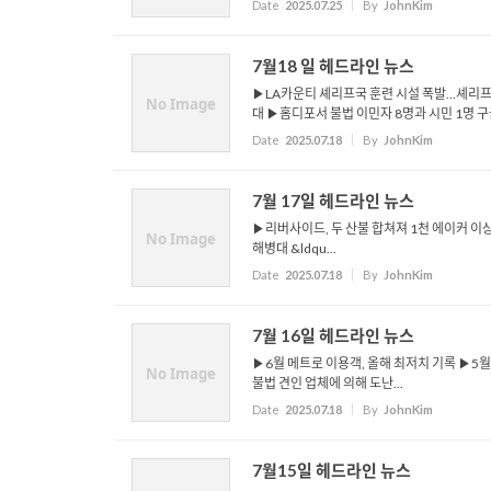
Date
2025.07.25
By
JohnKim
7월18 일 헤드라인 뉴스
▶LA카운티 셰리프국 훈련 시설 폭발…셰리프 최
No Image
대 ▶홈디포서 불법 이민자 8명과 시민 1명 구금
Date
2025.07.18
By
JohnKim
7월 17일 헤드라인 뉴스
▶리버사이드, 두 산불 합쳐져 1천 에이커 이상 
No Image
해병대 &ldqu...
Date
2025.07.18
By
JohnKim
7월 16일 헤드라인 뉴스
▶6월 메트로 이용객, 올해 최저치 기록 ▶5월
No Image
불법 견인 업체에 의해 도난...
Date
2025.07.18
By
JohnKim
7월15일 헤드라인 뉴스