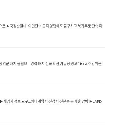
99명으로 ▶국경순찰대, 이민단속 금지 명령에도 불구하고 북가주로 단속 확
 주방위군 배치 불필요… 병력 배치 전국 확산 가능성 경고” ▶LA 주방위군·
▶세입자 정보 요구...임대계약서·신청서·신분증 등 제출 압박 ▶LAPD,