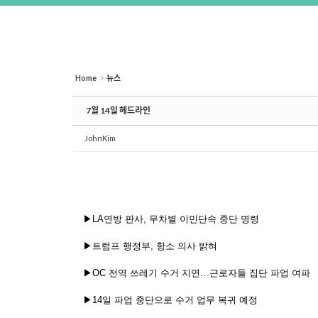
Home
뉴스
7월 14일 헤드라인
JohnKim
▶
LA
연방
판사
,
무차별
이민단속
중단
명령
▶트럼프
행정부
,
항소
의사
밝혀
▶
OC
전역
쓰레기
수거
지연…근로자들
집단
파업
여파
▶
14
일
파업
중단으로
수거
업무
복귀
예정