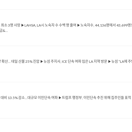
소 3명 사망 ▶LAHSA, LA시 노숙자 수 수백 명 줄여 ▶노숙자수, 44,136명에서 43,6
&...
확산… 데일 산불 25% 진압 ▶뉴섬 주지사, ICE 단속 여파 입은 LA 지역 방문 ▶뉴섬 “LA에
 대비 13.5% 감소…대규모 이민단속 여파 ▶트럼프 행정부, 이민단속 추진 위해 집주인들 표적 