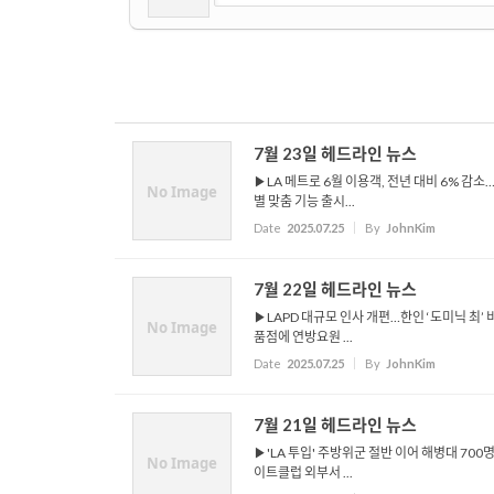
7월 23일 헤드라인 뉴스
▶LA 메트로 6월 이용객, 전년 대비 6% 감소
No Image
별 맞춤 기능 출시...
Date
2025.07.25
By
JohnKim
7월 22일 헤드라인 뉴스
▶LAPD 대규모 인사 개편…한인 ‘도미닉 최’
No Image
품점에 연방요원 ...
Date
2025.07.25
By
JohnKim
7월 21일 헤드라인 뉴스
▶'LA 투입' 주방위군 절반 이어 해병대 700
No Image
이트클럽 외부서 ...