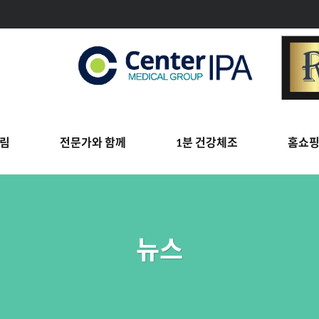
림
전문가와 함께
1분 건강체조
홈쇼
뉴스