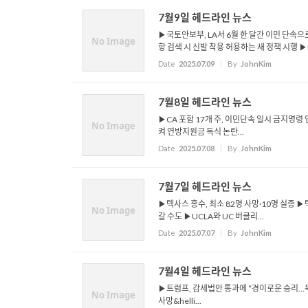
7월9일 헤드라인 뉴스
▶국토안보부, LA서 6월 한 달간 이민 단속으
No Image
항 검색 시 신발 착용 허용하는 새 정책 시행 ▶LA
Date
2025.07.09
By
JohnKim
7월8일 헤드라인 뉴스
▶CA 포함 17개 주, 이민단속 일시 금지명령
No Image
켜 연방지원금 독식 논란...
Date
2025.07.08
By
JohnKim
7월7일 헤드라인 뉴스
▶텍사스 홍수, 최소 82명 사망·10명 실종 
No Image
갈 수도 ▶UCLA와 UC 버클리...
Date
2025.07.07
By
JohnKim
7월4일 헤드라인 뉴스
▶트럼프, 감세법안 통과에 “경이로운 승리…독
No Image
사망&helli...