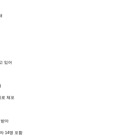
대
고
있어
여
지로
체포
받아
자
14
명
포함