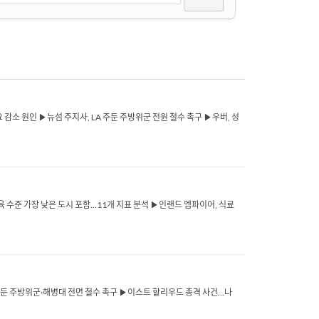
요 감소 원인 ▶뉴섬 주지사, LA 주둔 주방위군 전원 철수 촉구 ▶우버, 성
육 수준 가장 낮은 도시 포함…11개 지표 분석 ▶인랜드 엠파이어, 식료
LA 주둔 주방위군·해병대 전면 철수 촉구 ▶이스트 할리우드 총격 사건…나