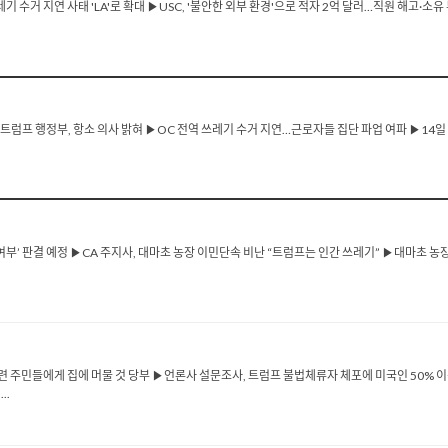
쓰레기 수거 지연 사태 'LA'로 확대 ▶USC, '불안한 외부 환경'으로 적자 2억 달러…직원 해고·소
트럼프 행정부, 항소 의사 밝혀 ▶OC 전역 쓰레기 수거 지연…근로자들 집단 파업 여파 ▶14일
지 여부’ 판결 예정 ▶CA 주지사, 대마초 농장 이민단속 비난 “트럼프는 인간 쓰레기” ▶대마초 농
련 주민들에게 집에 머물 것 당부 ▶언론사 설문조사, 트럼프 불법체류자 체포에 미국인 50% 이상
..