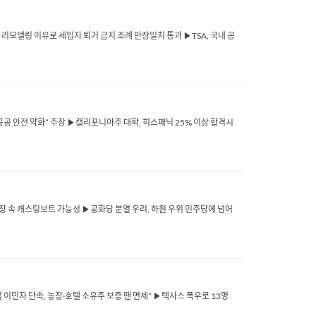
 리모델링 이유로 세입자 퇴거 금지 조례 만장일치 통과 ▶TSA, 국내 공
공공 안전 약화” 주장 ▶캘리포니아주 대학, 히스패닉 25% 이상 합격시
 긴장 속 캐스팅보트 가능성 ▶공화당 분열 우려, 하원 우위 민주당에 넘어
이민자 단속, 농장·호텔 소유주 보증 땐 면제” ▶텍사스 폭우로 13명