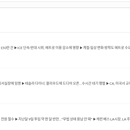
…150만 건 ▶ICE 단속·반대 시위, 메트로 이용 감소에 영향 ▶계절·일상 변화·방학도 메트로 수
 비서실장에 임명 ▶테슬라 다이너, 할리우드에 드디어 오픈…수시간 대기 행렬 ▶CA, 미국서 교
명 전원 철수 ▶지난달 9일 투입 약 한 달 반만…"무법 상태 용납 안 돼" ▶캐런 배스 LA시장, 