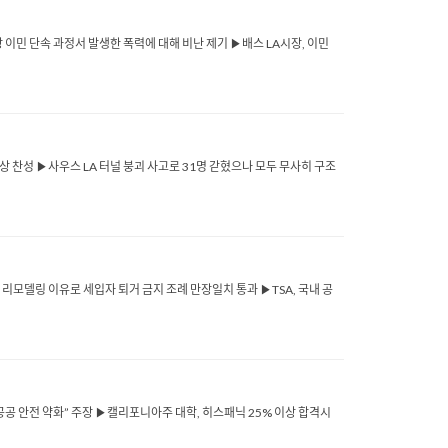
장 이민 단속 과정서 발생한 폭력에 대해 비난 제기 ▶배스 LA시장, 이민
 찬성 ▶사우스 LA 터널 붕괴 사고로 31명 갇혔으나 모두 무사히 구조
 리모델링 이유로 세입자 퇴거 금지 조례 만장일치 통과 ▶TSA, 국내 공
공공 안전 약화” 주장 ▶캘리포니아주 대학, 히스패닉 25% 이상 합격시