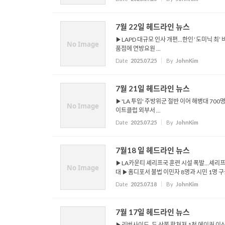
7월 22일 헤드라인 뉴스
▶LAPD 대규모 인사 개편…한인 ‘도미닉 최’
No Image
품점에 연방요원 ...
Date
2025.07.25
By
JohnKim
7월 21일 헤드라인 뉴스
▶'LA 투입' 주방위군 절반 이어 해병대 700
No Image
이트클럽 외부서 ...
Date
2025.07.25
By
JohnKim
7월18 일 헤드라인 뉴스
▶LA카운티 셰리프국 훈련 시설 폭발…셰리프 최
No Image
대 ▶홈디포서 불법 이민자 8명과 시민 1명 구금
Date
2025.07.18
By
JohnKim
7월 17일 헤드라인 뉴스
▶리버사이드, 두 산불 합쳐져 1천 에이커 이상 