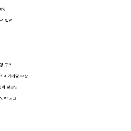
0%
피령 발령
명 구조
…카네기메달 수상
경위 불분명
 연락 권고