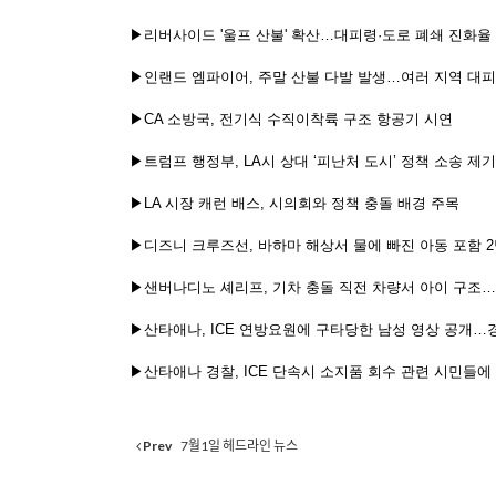
▶리버사이드 '울프 산불' 확산…대피령·도로 폐쇄 진화율 
▶인랜드 엠파이어, 주말 산불 다발 발생…여러 지역 대
▶CA 소방국, 전기식 수직이착륙 구조 항공기 시연
▶트럼프 행정부, LA시 상대 ‘피난처 도시’ 정책 소송 제기
▶LA 시장 캐런 배스, 시의회와 정책 충돌 배경 주목
▶디즈니 크루즈선, 바하마 해상서 물에 빠진 아동 포함 2
▶샌버나디노 셰리프, 기차 충돌 직전 차량서 아이 구조
▶산타애나, ICE 연방요원에 구타당한 남성 영상 공개…
▶산타애나 경찰, ICE 단속시 소지품 회수 관련 시민들에
Prev
7월1일 헤드라인 뉴스