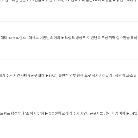
 대비 13.5% 감소…대규모 이민단속 여파 ▶트럼프 행정부, 이민단속 추진 위해 집주인들 표적 
쓰레기 수거 지연 사태 'LA'로 확대 ▶USC, '불안한 외부 환경'으로 적자 2억 달러…직원 해고·소
트럼프 행정부, 항소 의사 밝혀 ▶OC 전역 쓰레기 수거 지연…근로자들 집단 파업 여파 ▶14일