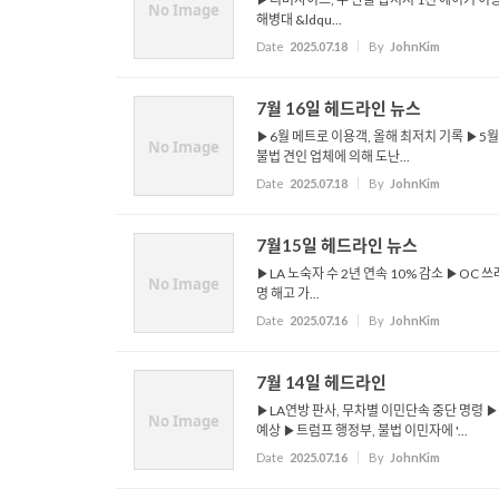
No Image
해병대 &ldqu...
Date
2025.07.18
By
JohnKim
7월 16일 헤드라인 뉴스
▶6월 메트로 이용객, 올해 최저치 기록 ▶5월
No Image
불법 견인 업체에 의해 도난...
Date
2025.07.18
By
JohnKim
7월15일 헤드라인 뉴스
▶LA 노숙자 수 2년 연속 10% 감소 ▶OC 
No Image
명 해고 가...
Date
2025.07.16
By
JohnKim
7월 14일 헤드라인
▶LA연방 판사, 무차별 이민단속 중단 명령 ▶
No Image
예상 ▶트럼프 행정부, 불법 이민자에 '...
Date
2025.07.16
By
JohnKim