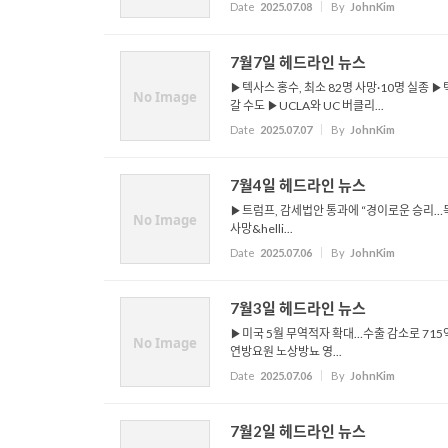
Date
2025.07.08
By
JohnKim
7월7일 헤드라인 뉴스
▶텍사스 홍수, 최소 82명 사망·10명 실종 
No Image
갈 수도 ▶UCLA와 UC 버클리...
Date
2025.07.07
By
JohnKim
7월4일 헤드라인 뉴스
▶트럼프, 감세법안 통과에 “경이로운 승리…독
No Image
사망&helli...
Date
2025.07.06
By
JohnKim
7월3일 헤드라인 뉴스
▶미국 5월 무역적자 확대…수출 감소로 715억
No Image
연방요원 노상방뇨 영...
Date
2025.07.06
By
JohnKim
7월2일 헤드라인 뉴스