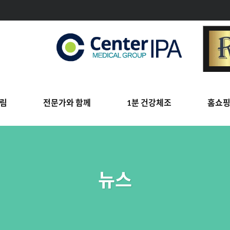
림
전문가와 함께
1분 건강체조
홈쇼
뉴스