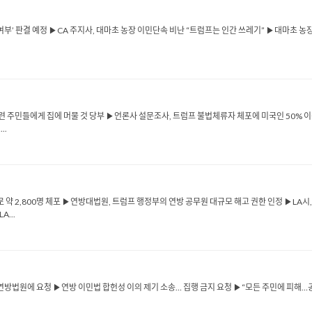
지 여부’ 판결 예정 ▶CA 주지사, 대마초 농장 이민단속 비난 “트럼프는 인간 쓰레기” ▶대마초 농
련 주민들에게 집에 머물 것 당부 ▶언론사 설문조사, 트럼프 불법체류자 체포에 미국인 50% 이상
..
로 약 2,800명 체포 ▶연방대법원, 트럼프 행정부의 연방 공무원 대규모 해고 권한 인정 ▶LA시,
...
 연방법원에 요청 ▶연방 이민법 합헌성 이의 제기 소송… 집행 금지 요청 ▶“모든 주민에 피해…