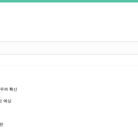
 우려 확산
요 예상
논란