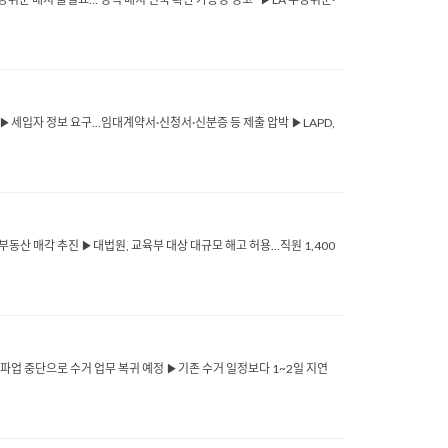
▶세입자 정보 요구...임대계약서·신청서·신분증 등 제출 압박 ▶LAPD,
유 부동산 매각 추진 ▶대법원, 교육부 대상 대규모 해고 허용…직원 1,400
 파업 중단으로 수거 업무 복귀 예정 ▶기존 수거 일정보다 1~2일 지연