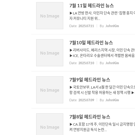
7월 11일 헤드라인 뉴스
▶LA 연방 판사, 이민자 단속 관련 ‘집행 중
No Image
자 커뮤니티 지원 위...
Date
2025.07.11
By
JohnKim
7월10일 헤드라인 뉴스
▶리버사이드, 페리스지역 시장, 이민 단속 관
No Image
▶ICE, 온타리오 수술센터에서 격렬한 몸싸움 .
Date
2025.07.10
By
JohnKim
7월9일 헤드라인 뉴스
▶국토안보부, LA서 6월 한 달간 이민 단속으
No Image
항 검색 시 신발 착용 허용하는 새 정책 시행 ▶LA
Date
2025.07.09
By
JohnKim
7월8일 헤드라인 뉴스
▶CA 포함 17개 주, 이민단속 일시 금지명령
No Image
켜 연방지원금 독식 논란...