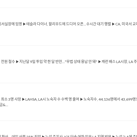
 비서실장에 임명 ▶테슬라 다이너, 할리우드에 드디어 오픈…수시간 대기 행렬 ▶CA, 미국서 교
명 전원 철수 ▶지난달 9일 투입 약 한 달 반만…"무법 상태 용납 안 돼" ▶캐런 배스 LA시장, 
소 3명 사망 ▶LAHSA, LA시 노숙자 수 수백 명 줄여 ▶노숙자수, 44,136명에서 43,6
&...
확산… 데일 산불 25% 진압 ▶뉴섬 주지사, ICE 단속 여파 입은 LA 지역 방문 ▶뉴섬 “LA에