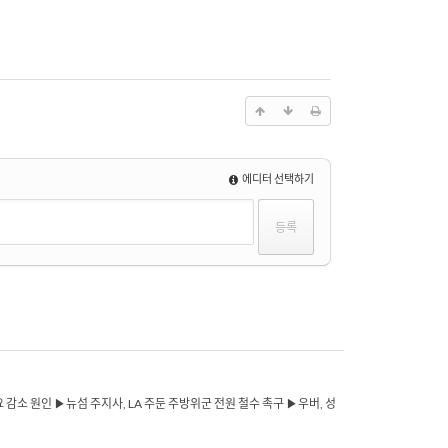
에디터 선택하기
요 감소 원인 ▶뉴섬 주지사, LA 주둔 주방위군 전원 철수 촉구 ▶우버, 성