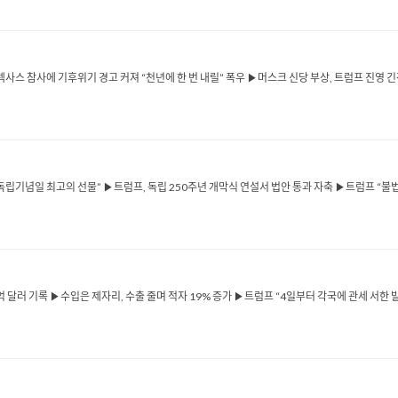
▶텍사스 참사에 기후위기 경고 커져 “천년에 한 번 내릴” 폭우 ▶머스크 신당 부상, 트럼프 진영
립기념일 최고의 선물” ▶트럼프, 독립 250주년 개막식 연설서 법안 통과 자축 ▶트럼프 “불법 
 달러 기록 ▶수입은 제자리, 수출 줄며 적자 19% 증가 ▶트럼프 “4일부터 각국에 관세 서한 발