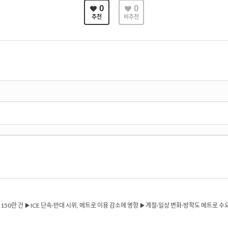
0
0
추천
비추천
…150만 건 ▶ICE 단속·반대 시위, 메트로 이용 감소에 영향 ▶계절·일상 변화·방학도 메트로 수