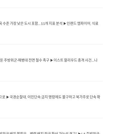
육 수준 가장 낮은 도시 포함…11개 지표 분석 ▶인랜드 엠파이어, 식료
LA 주둔 주방위군·해병대 전면 철수 촉구 ▶이스트 할리우드 총격 사건…나
99명으로 ▶국경순찰대, 이민단속 금지 명령에도 불구하고 북가주로 단속 확
 주방위군 배치 불필요… 병력 배치 전국 확산 가능성 경고” ▶LA 주방위군·