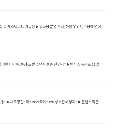
 긴장 속 캐스팅보트 가능성 ▶공화당 분열 우려, 하원 우위 민주당에 넘어
이민자 단속, 농장·호텔 소유주 보증 땐 면제” ▶텍사스 폭우로 13명
송” ▶재무장관 “약 100개국에 10% 상호관세 부과” ▶엘랜초 학군,