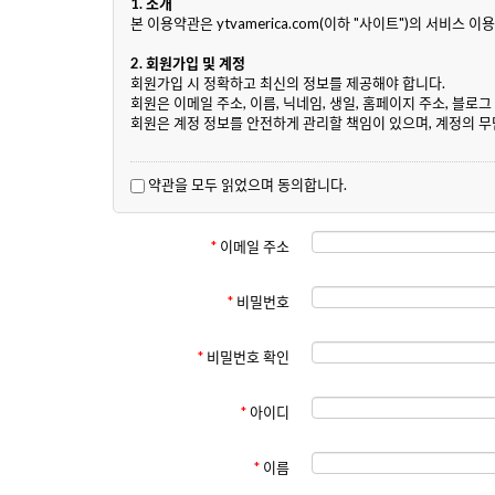
1. 소개
본 이용약관은 ytvamerica.com(이하 "사이트")의 서
2. 회원가입 및 계정
회원가입 시 정확하고 최신의 정보를 제공해야 합니다.
회원은 이메일 주소, 이름, 닉네임, 생일, 홈페이지 주소, 블로
회원은 계정 정보를 안전하게 관리할 책임이 있으며, 계정의 무
3. 사용자 콘텐츠
회원은 게시판에 글을 작성할 수 있습니다.
약관을 모두 읽었으며 동의합니다.
작성한 콘텐츠에 대한 저작권은 회원에게 있으며, 사이트는 콘텐
불법적이거나 부적절한 콘텐츠는 삭제될 수 있으며, 해당 회원의
*
이메일 주소
4. 알림 서비스
회원은 게시판에 새 글이 등록되면 이메일 또는 기타 수단을 통
알림 수신 여부는 회원 설정 또는 앱 알림 설정에서 변경할 수 
*
비밀번호
5. 금지 사항
*
비밀번호 확인
회원은 다음 행위를 해서는 안 됩니다:
타인의 권리를 침해하는 행위
불법적이거나 부적절한 콘텐츠의 게시
*
아이디
사이트의 정상적인 운영을 방해하는 행위
6. 부적절한 콘텐츠에 대한 조치
*
이름
다른 이용자에게 불쾌감을 주는 콘텐츠 또는 게시판 성격에 맞지