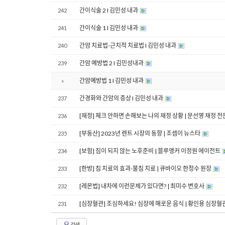
간이식술 2 I 김민성 내과
242
간이식술 1 I 김민성 내과
241
간암 치료법-근치적 치료법 I 김민성 내과
240
간암 예방법 2 I 김민성내과
239
간암예방법 1 I 김민성 내과
»
간경화와 간암의 증상 I 김민성 내과
237
[재정] 체크 안하면 손해보는 나의 재정 상황 | 문선영 재정 
236
[부동산] 2023년 렌트 시장의 동향 | 조셉이 뉴스타
235
[보험] 짐이 되지 않는 노후준비 | 블루앵커 이정원 에이전트
234
[한방] 침 치료의 효과-불침 치료 | 큐바이오 한청수 원장
233
[레몬법] 내차에 이런문제가 있다면? | 최미수 변호사
232
[심장혈관] 조심하세요! 심장에 해로운 음식 | 황인용 심장
231
검색