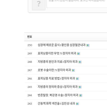
?
댓글 쓰기 권한이 없습니다. 로그인 하시겠습니까?
번호
심장에 해로운 음식 I 황인용 심장혈관내과
250
표피낭종이란 무엇 ? I 장지아 외과
249
지방종의 원인과 치료 I 장지아 외과
248
로봇 수술이란 ? I 장지아 외과
247
표피낭종 치료 방법 I 장지아 외과
246
지방종의 정의와 증상 I 장지아 외과
245
반흔탈장. 복강경 수술 I 장지아 외과
244
간동맥 화학 색전술 I 김민성 내과
243