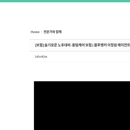
Home
전문가와 함께
[보험] 슬기로운 노후대비-롱텀케어 보험 | 블루앵커 이정원 에이전
JohnKim