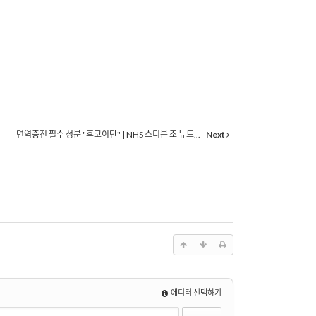
면역증진 필수 성분 "후코이단" | NHS 스티븐 조 뉴트...
Next
에디터 선택하기