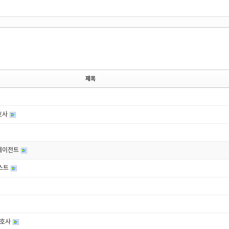
제목
호사
 에이전트
니스트
변호사