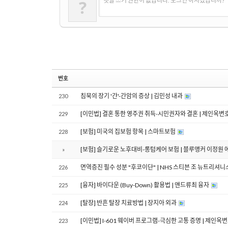
?
댓글 쓰기 권한이 없습니다. 로그인 하시겠습니까?
번호
침묵의 장기 '간'-간암의 증상 | 김민성 내과
230
[이민법] 결혼 통한 영주권 취득-시민권자와 결혼 | 제인옥변
229
[보험] 미국의 집보험 항목 | 스마트보험
228
[보험] 슬기로운 노후대비-롱텀케어 보험 | 블루앵커 이정원
»
면역증진 필수 성분 "후코이단" | NHS 스티븐 조 뉴트리셔
226
[융자] 바이다운 (Buy-Down) 활용법 | 앤드류최 융자
225
[탈장] 반흔 탈장 치료방법 | 장지아 외과
224
[이민법] I-601 웨이버 프로그램-극심한 고통 증명 | 제인옥
223