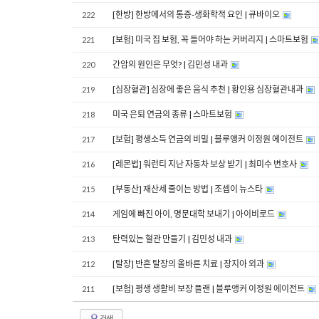
[한방] 한방에서의 통증-생화학적 요인 | 큐바이오
222
[보험] 미국 집 보험, 꼭 들어야 하는 커버리지 | 스마트보험
221
간암의 원인은 무엇? | 김민성 내과
220
[심장혈관] 심장에 좋은 음식 추천 | 황인용 심장혈관내과
219
미국 은퇴 연금의 종류 | 스마트보험
218
[보험] 평생소득 연금의 비밀 | 블루앵커 이정원 에이전트
217
[레몬법] 워런티 지난 자동차 보상 받기 | 최미수 변호사
216
[부동산] 재산세 줄이는 방법 | 조셉이 뉴스타
215
게임에 빠진 아이, 명문대학 보내기 | 아이비로드
214
탄력있는 혈관 만들기 | 김민성 내과
213
[탈장] 반흔 탈장의 올바른 치료 | 장지아 외과
212
[보험] 평생 생활비 보장 플랜 | 블루앵커 이정원 에이전트
211
검색