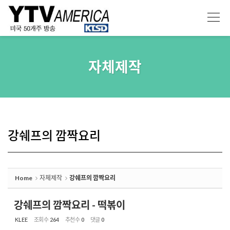
Sketchbook5, 스케치북5
Sketchbook5, 스케치북5
자체제작
강쉐프의 깜짝요리
Home
자체제작
강쉐프의 깜짝요리
강쉐프의 깜짝요리 - 떡볶이
KLEE
조회 수
264
추천 수
0
댓글
0