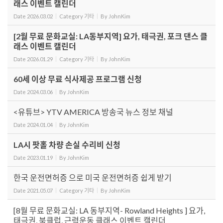
래스 이벤트 캘린더
Date
2026.03.02
Category
기타
By
JohnKim
[2월 무료 문화교실: LA동부지역] 요가, 태극권, 포크 댄스 클
래스 이벤트 캘린더
Date
2026.01.29
Category
기타
By
JohnKim
60세 이상 무료 식사제공 프로그램 신청
Date
2024.03.06
By
JohnKim
<유튜브> YTV AMERICA 방송국 뉴스 정보 채널
Date
2024.01.04
By
JohnKim
LA시 팟홀 차량 손실 수리비 신청
Date
2023.01.19
By
JohnKim
한국 운전면허증 으로 미국 운전면허증 쉽게 받기
Date
2021.05.07
Category
기타
By
JohnKim
[8월 무료 문화교실: LA 동부지역- Rowland Heights ] 요가,
태극권, 북클럽, 근력운동 클래스 이벤트 캘린더