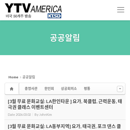
Sketchbook5, 스케치북5
Sketchbook5, 스케치북5
공공알림
Home
공공알림
총영사관
한인회
상공회의소
평통
[3월 무료 문화교실: LA한인타운 ] 요가, 북클럽, 근력운동, 태
극권 클래스 이벤트센터
Date
2026.03.02
By
JohnKim
[3월 무료 문화교실: LA동부지역] 요가, 태극권, 포크 댄스 클