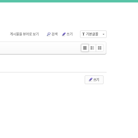
게시물을 뷰어로 보기
검색
쓰기
T
기본글꼴
Li
Zi
G
st
n
al
e
le
ry
쓰기