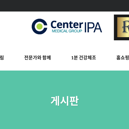
림
전문가와 함께
1분 건강체조
홈쇼
게시판