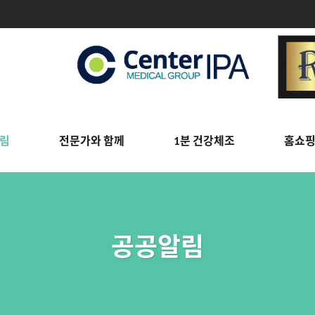
림
전문가와 함께
1분 건강체조
홈쇼
공공알림