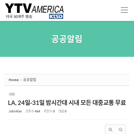
Sketchbook5, 스케치북5
Sketchbook5, 스케치북5
공공알림
Home
공공알림
기타
LA, 24일·31일 밤시간대 시내 모든 대중교통 무료
JohnKim
조회 수
464
추천 수
0
댓글
0