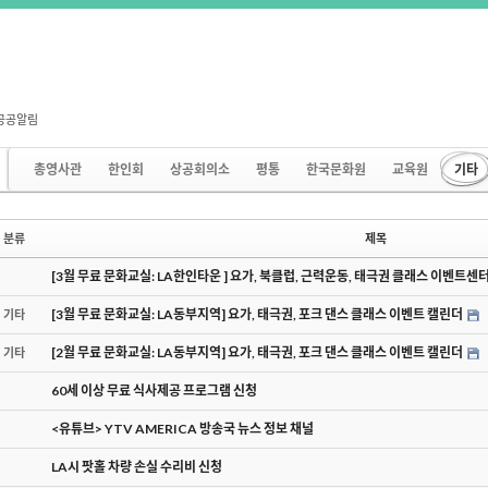
공공알림
총영사관
한인회
상공회의소
평통
한국문화원
교육원
기타
분류
제목
[3월 무료 문화교실: LA한인타운 ] 요가, 북클럽, 근력운동, 태극권 클래스 이벤트센
[3월 무료 문화교실: LA동부지역] 요가, 태극권, 포크 댄스 클래스 이벤트 캘린더
기타
[2월 무료 문화교실: LA동부지역] 요가, 태극권, 포크 댄스 클래스 이벤트 캘린더
기타
60세 이상 무료 식사제공 프로그램 신청
<유튜브> YTV AMERICA 방송국 뉴스 정보 채널
LA시 팟홀 차량 손실 수리비 신청