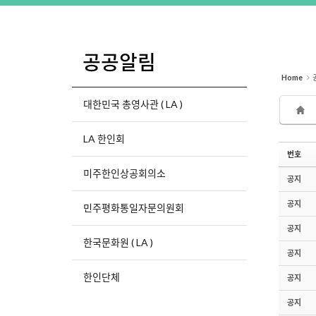
공공알림
Home
대한민국 총영사관 ( LA )
LA 한인회
번호
미주한인상공회의소
공지
공지
민주평화통일자문의원회
공지
한국문화원 ( LA )
공지
한인단체
공지
공지