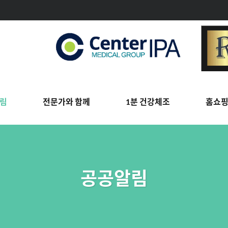
림
전문가와 함께
1분 건강체조
홈쇼
공공알림