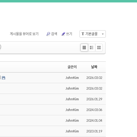
게시물을 뷰어로 보기
검색
쓰기
T
기본글꼴
Li
Zi
G
st
n
al
e
le
글쓴이
날짜
ry
터
JohnKim
2026.03.02
JohnKim
2026.03.02
JohnKim
2026.01.29
JohnKim
2024.03.06
JohnKim
2024.01.04
JohnKim
2023.01.19