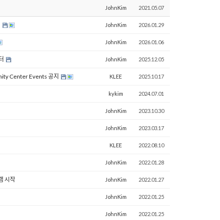
JohnKim
2021.05.07
터
JohnKim
2026.01.29
JohnKim
2026.01.06
센터
JohnKim
2025.12.05
 Center Events 공지
KLEE
2025.10.17
kykim
2024.07.01
JohnKim
2023.10.30
JohnKim
2023.03.17
KLEE
2022.08.10
JohnKim
2022.01.28
램 시작
JohnKim
2022.01.27
JohnKim
2022.01.25
JohnKim
2022.01.25