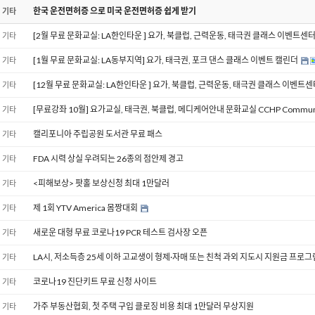
한국 운전면허증 으로 미국 운전면허증 쉽게 받기
기타
[2월 무료 문화교실: LA한인타운 ] 요가, 북클럽, 근력운동, 태극권 클래스 이벤트센
기타
[1월 무료 문화교실: LA동부지역] 요가, 태극권, 포크 댄스 클래스 이벤트 캘린더
기타
[12월 무료 문화교실: LA한인타운 ] 요가, 북클럽, 근력운동, 태극권 클래스 이벤트
기타
[무료강좌 10월] 요가교실, 태극권, 북클럽, 메디케어안내 문화교실 CCHP Community
기타
캘리포니아 주립공원 도서관 무료 패스
기타
FDA 시력 상실 우려되는 26종의 점안제 경고
기타
<피해보상> 팟홀 보상신청 최대 1만달러
기타
제 1회 YTV America 몸짱대회
기타
새로운 대형 무료 코로나19 PCR 테스트 검사장 오픈
기타
LA시, 저소득층 25세 이하 고교생이 형제·자매 또는 친척 과외 지도시 지원금 프로그
기타
코로나19 진단키트 무료 신청 사이트
기타
가주 부동산협회, 첫 주택 구입 클로징 비용 최대 1만달러 무상지원
기타