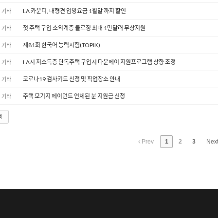
LA 카운티, 대형견 입양요금 1월말 까지 할인
기타
첫 주택 구입 소외계층 클로징 최대 1만달러 무상지원
기타
제81회 한국어 능력시험(TOPIK)
기타
LA시 저소득층 단독주택 구입시 다운페이 지원프로그램 상향 조정
기타
코로나19 검사키트 신청 및 픽업장소 안내
기타
주택 모기지 페이먼트 연체된 분 지원금 신청
기타
색
Prev
1
2
3
Nex