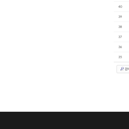
40
39
38
37
36
35
검