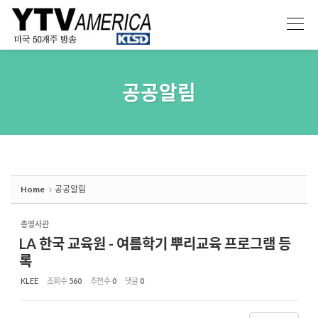
Sketchbook5, 스케치북5
Sketchbook5, 스케치북5
공공알림
Home
공공알림
총영사관
LA 한국 교육원 - 여름학기 뿌리교육 프로그램 등
록
KLEE
조회 수
560
추천 수
0
댓글
0