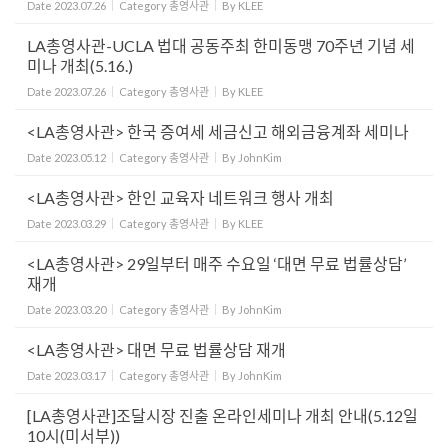
Date
2023.07.26
Category
총영사관
By
KLEE
LA총영사관-UCLA 법대 공동주최 한미동맹 70주년 기념 세
미나 개최(5.16.)
Date
2023.07.26
Category
총영사관
By
KLEE
<LA총영사관> 한국 증여세 세금신고 해외금융계좌 세미나
Date
2023.05.12
Category
총영사관
By
JohnKim
<LA총영사관> 한인 교육자 네트워크 행사 개최
Date
2023.03.29
Category
총영사관
By
KLEE
<LA총영사관> 29일부터 매주 수요일 ‘대면 무료 법률상담’
재개
Date
2023.03.20
Category
총영사관
By
JohnKim
<LA총영사관> 대면 무료 법률상담 재개
Date
2023.03.17
Category
총영사관
By
JohnKim
[LA총영사관]조달시장 진출 온라인세미나 개최 안내(5.12일
10시(미서부))