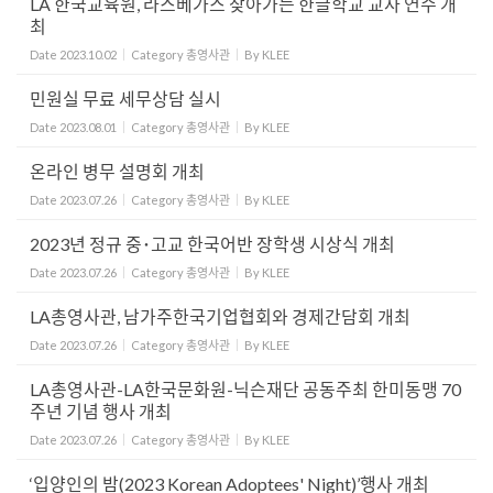
LA 한국교육원, 라스베가스 찾아가는 한글학교 교사 연수 개
최
Date
2023.10.02
Category
총영사관
By
KLEE
민원실 무료 세무상담 실시
Date
2023.08.01
Category
총영사관
By
KLEE
온라인 병무 설명회 개최
Date
2023.07.26
Category
총영사관
By
KLEE
2023년 정규 중･고교 한국어반 장학생 시상식 개최
Date
2023.07.26
Category
총영사관
By
KLEE
LA총영사관, 남가주한국기업협회와 경제간담회 개최
Date
2023.07.26
Category
총영사관
By
KLEE
LA총영사관-LA한국문화원-닉슨재단 공동주최 한미동맹 70
주년 기념 행사 개최
Date
2023.07.26
Category
총영사관
By
KLEE
‘입양인의 밤(2023 Korean Adoptees' Night)’행사 개최