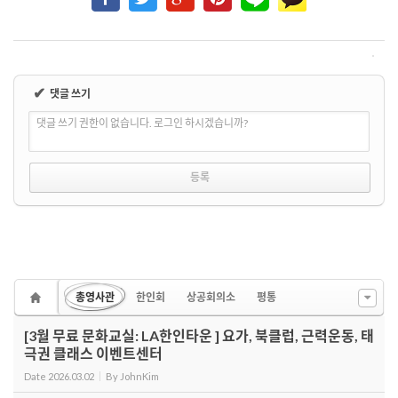
✔
댓글 쓰기
댓글 쓰기 권한이 없습니다. 로그인 하시겠습니까?
총영사관
한인회
상공회의소
평통
[3월 무료 문화교실: LA한인타운 ] 요가, 북클럽, 근력운동, 태
극권 클래스 이벤트센터
Date
2026.03.02
By
JohnKim