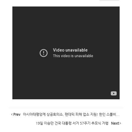
Prev
아시아태평양계 상공회의소, 팬데믹 피해 업소 지원! 한인 스몰비...
19일 이승만 건국 대통령 서거 57주기 추모식 거행
Next