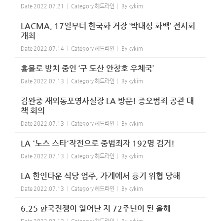
Date
2022.07.21
Category
헤드라인
By
kykim
LACMA, 17일부터 한국화 거장 ‘박대성 화백’ 전시회
개최
Date
2022.07.14
Category
헤드라인
By
kykim
흉물로 방치 중인 ‘구 도산 안창호 우체국’
Date
2022.07.13
Category
헤드라인
By
kykim
김완중 재외동포영사실장 LA 방문! 증오범죄 공관 대
책 회의
Date
2022.07.13
Category
헤드라인
By
kykim
LA '노스 스타'작전으로 중범죄자 192명 검거!
Date
2022.07.13
Category
헤드라인
By
kykim
LA 한인타운 식당 업주, 가게에서 흉기 위협 당해
Date
2022.07.13
Category
헤드라인
By
kykim
6.25 한국전쟁이 일어난 지 72주년이 된 올해