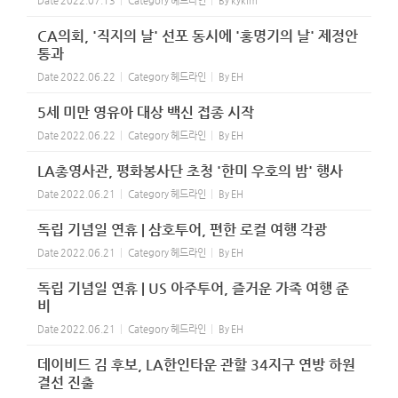
Date
2022.07.13
Category
헤드라인
By
kykim
CA의회, '직지의 날' 선포 동시에 '홍명기의 날' 제정안
통과
Date
2022.06.22
Category
헤드라인
By
EH
5세 미만 영유아 대상 백신 접종 시작
Date
2022.06.22
Category
헤드라인
By
EH
LA총영사관, 평화봉사단 초청 '한미 우호의 밤' 행사
Date
2022.06.21
Category
헤드라인
By
EH
독립 기념일 연휴 | 삼호투어, 편한 로컬 여행 각광
Date
2022.06.21
Category
헤드라인
By
EH
독립 기념일 연휴 | US 아주투어, 즐거운 가족 여행 준
비
Date
2022.06.21
Category
헤드라인
By
EH
데이비드 김 후보, LA한인타운 관할 34지구 연방 하원
결선 진출