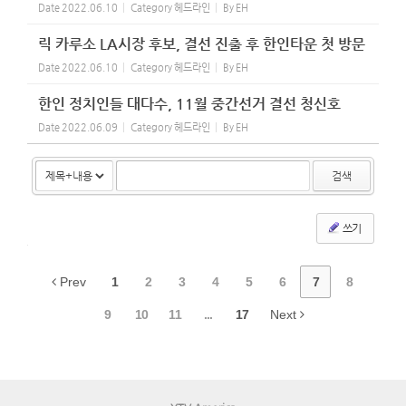
Date
2022.06.10
Category
헤드라인
By
EH
릭 카루소 LA시장 후보, 결선 진출 후 한인타운 첫 방문
Date
2022.06.10
Category
헤드라인
By
EH
한인 정치인들 대다수, 11월 중간선거 결선 청신호
Date
2022.06.09
Category
헤드라인
By
EH
검색
쓰기
Prev
1
2
3
4
5
6
7
8
9
10
11
...
17
Next