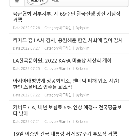
헤드라인
제보
육군협회 서부지부, 제 69주년 한국전쟁 정전 기념식
거행
Date
2022.07.28
Category
헤드라인
By
kykim
리차드 김 LA시 검사, 응원해준 한인 사회에 깊이 감사
Date
2022.07.27
Category
헤드라인
By
kykim
LA한국문화원, 2022 KAFA 미술상 시상식 개최
Date
2022.07.25
Category
헤드라인
By
kykim
아시아태평양계 상공회의소, 팬데믹 피해 업소 지원!
한인 스몰비즈 업주들 희소식
Date
2022.07.22
Category
헤드라인
By
kykim
커버드 CA, 내년 보험료 6% 인상 예정… 전국평균보
다 낮아
Date
2022.07.21
Category
헤드라인
By
kykim
19일 이승만 건국 대통령 서거 57주기 추모식 거행