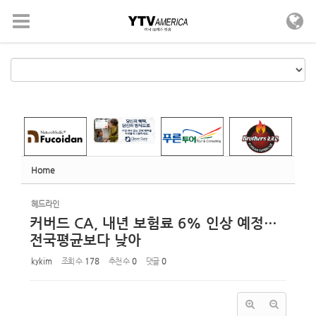
Sketchbook5, 스케치북5
Sketchbook5, 스케치북5
메뉴 건너뛰기
Home
헤드라인
커버드 CA, 내년 보험료 6% 인상 예정…
전국평균보다 낮아
kykim
조회 수
178
추천 수
0
댓글
0