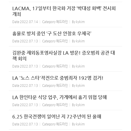
LACMA, 17일부터 한국화 거장 ‘박대성 화백’ 전시회
개최
Date
2022.07.14
Category
헤드라인
By
kykim
흉물로 방치 중인 ‘구 도산 안창호 우체국’
Date
2022.07.13
Category
헤드라인
By
kykim
김완중 재외동포영사실장 LA 방문! 증오범죄 공관 대
책 회의
Date
2022.07.13
Category
헤드라인
By
kykim
LA '노스 스타'작전으로 중범죄자 192명 검거!
Date
2022.07.13
Category
헤드라인
By
kykim
LA 한인타운 식당 업주, 가게에서 흉기 위협 당해
Date
2022.07.13
Category
헤드라인
By
kykim
6.25 한국전쟁이 일어난 지 72주년이 된 올해
Date
2022.07.13
Category
헤드라인
By
kykim