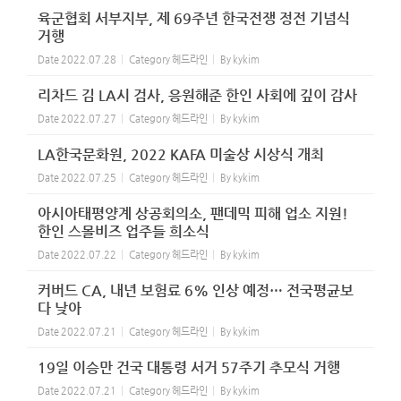
육군협회 서부지부, 제 69주년 한국전쟁 정전 기념식
거행
Date
2022.07.28
Category
헤드라인
By
kykim
리차드 김 LA시 검사, 응원해준 한인 사회에 깊이 감사
Date
2022.07.27
Category
헤드라인
By
kykim
LA한국문화원, 2022 KAFA 미술상 시상식 개최
Date
2022.07.25
Category
헤드라인
By
kykim
아시아태평양계 상공회의소, 팬데믹 피해 업소 지원!
한인 스몰비즈 업주들 희소식
Date
2022.07.22
Category
헤드라인
By
kykim
커버드 CA, 내년 보험료 6% 인상 예정… 전국평균보
다 낮아
Date
2022.07.21
Category
헤드라인
By
kykim
19일 이승만 건국 대통령 서거 57주기 추모식 거행
Date
2022.07.21
Category
헤드라인
By
kykim