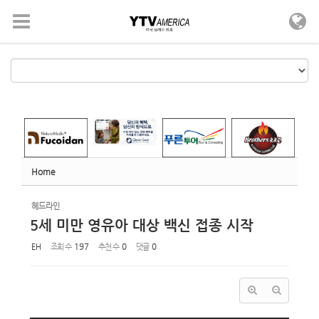
Sketchbook5, 스케치북5
Sketchbook5, 스케치북5
메뉴 건너뛰기
Home
헤드라인
5세 미만 영유아 대상 백신 접종 시작
EH
조회 수
197
추천 수
0
댓글
0