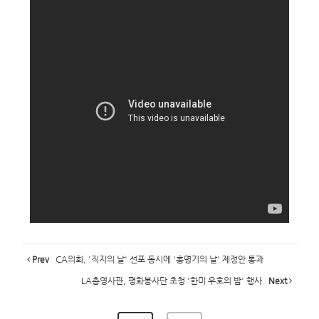
Prev
CA의회, '직지의 날' 선포 동시에 '홍명기의 날' 제정안 통과
LA총영사관, 평화봉사단 초청 '한미 우호의 밤' 행사
Next