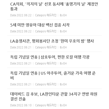
CA의회, '직지의 날' 선포 동시에 '홍명기의 날' 제정안
통과
Date
2022.06.22
Category
헤드라인
By
EH
5세 미만 영유아 대상 백신 접종 시작
Date
2022.06.22
Category
헤드라인
By
EH
LA총영사관, 평화봉사단 초청 '한미 우호의 밤' 행사
Date
2022.06.21
Category
헤드라인
By
EH
독립 기념일 연휴 | 삼호투어, 편한 로컬 여행 각광
Date
2022.06.21
Category
헤드라인
By
EH
독립 기념일 연휴 | US 아주투어, 즐거운 가족 여행 준
비
Date
2022.06.21
Category
헤드라인
By
EH
데이비드 김 후보, LA한인타운 관할 34지구 연방 하원
결선 진출
Date
2022.06.10
Category
헤드라인
By
EH