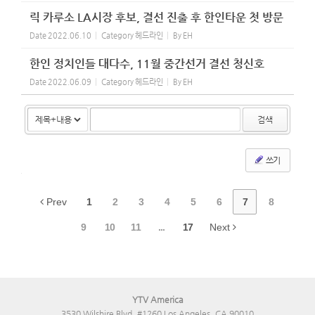
릭 카루소 LA시장 후보, 결선 진출 후 한인타운 첫 방문
Date
2022.06.10
Category
헤드라인
By
EH
한인 정치인들 대다수, 11월 중간선거 결선 청신호
Date
2022.06.09
Category
헤드라인
By
EH
검색
쓰기
Prev
1
2
3
4
5
6
7
8
9
10
11
...
17
Next
YTV America
3530 Wilshire Blvd. #1260 Los Angeles, CA 90010