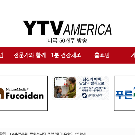
메뉴 건너뛰기
림
전문가와 함께
1분 건강체조
홈쇼핑
라인
LA총영사관, 평화봉사단 초청 '한미 우호의 밤' 행사