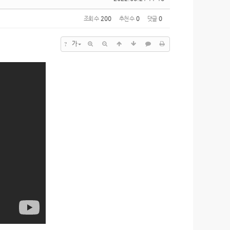
조회 수
200
추천 수
0
댓글
0
?
가