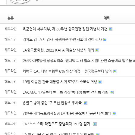
분류
제목
헤드라인
육군협회 서부지부, 제 69주년 한국전쟁 정전 기념식 거행
헤드라인
리차드 김 LA시 검사, 응원해준 한인 사회에 깊이 감사
헤드라인
LA한국문화원, 2022 KAFA 미술상 시상식 개최
헤드라인
아시아태평양계 상공회의소, 팬데믹 피해 업소 지원! 한인 스몰비즈 업주들
헤드라인
커버드 CA, 내년 보험료 6% 인상 예정… 전국평균보다 낮아
헤드라인
19일 이승만 건국 대통령 서거 57주기 추모식 거행
헤드라인
LACMA, 17일부터 한국화 거장 ‘박대성 화백’ 전시회 개최
헤드라인
흉물로 방치 중인 ‘구 도산 안창호 우체국’
헤드라인
김완중 재외동포영사실장 LA 방문! 증오범죄 공관 대책 회의
헤드라인
LA '노스 스타'작전으로 중범죄자 192명 검거!
헤드라인
LA 한인타운 식당 업주, 가게에서 흉기 위협 당해