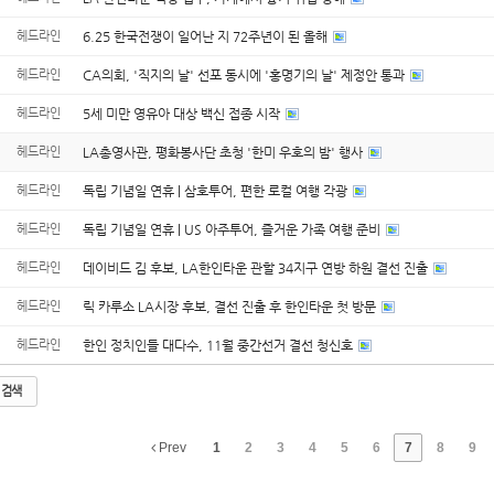
헤드라인
6.25 한국전쟁이 일어난 지 72주년이 된 올해
헤드라인
CA의회, '직지의 날' 선포 동시에 '홍명기의 날' 제정안 통과
헤드라인
5세 미만 영유아 대상 백신 접종 시작
헤드라인
LA총영사관, 평화봉사단 초청 '한미 우호의 밤' 행사
헤드라인
독립 기념일 연휴 | 삼호투어, 편한 로컬 여행 각광
헤드라인
독립 기념일 연휴 | US 아주투어, 즐거운 가족 여행 준비
헤드라인
데이비드 김 후보, LA한인타운 관할 34지구 연방 하원 결선 진출
헤드라인
릭 카루소 LA시장 후보, 결선 진출 후 한인타운 첫 방문
헤드라인
한인 정치인들 대다수, 11월 중간선거 결선 청신호
검색
Prev
1
2
3
4
5
6
7
8
9