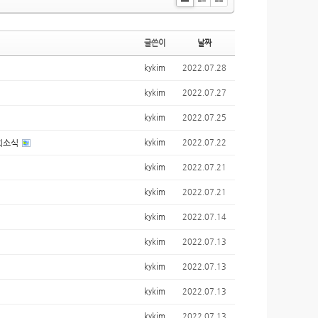
Li
Zi
G
st
n
al
e
le
글쓴이
날짜
ry
kykim
2022.07.28
kykim
2022.07.27
kykim
2022.07.25
 희소식
kykim
2022.07.22
kykim
2022.07.21
kykim
2022.07.21
kykim
2022.07.14
kykim
2022.07.13
kykim
2022.07.13
kykim
2022.07.13
kykim
2022.07.13