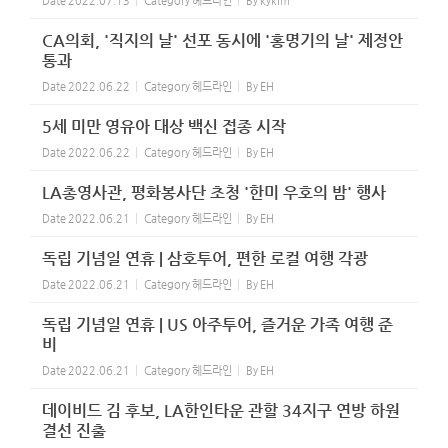
Date
2022.07.13
Category
헤드라인
By
kykim
CA의회, '직지의 날' 선포 동시에 '홍명기의 날' 제정안
통과
Date
2022.06.22
Category
헤드라인
By
EH
5세 미만 영유아 대상 백신 접종 시작
Date
2022.06.22
Category
헤드라인
By
EH
LA총영사관, 평화봉사단 초청 '한미 우호의 밤' 행사
Date
2022.06.21
Category
헤드라인
By
EH
독립 기념일 연휴 | 삼호투어, 편한 로컬 여행 각광
Date
2022.06.21
Category
헤드라인
By
EH
독립 기념일 연휴 | US 아주투어, 즐거운 가족 여행 준
비
Date
2022.06.21
Category
헤드라인
By
EH
데이비드 김 후보, LA한인타운 관할 34지구 연방 하원
결선 진출