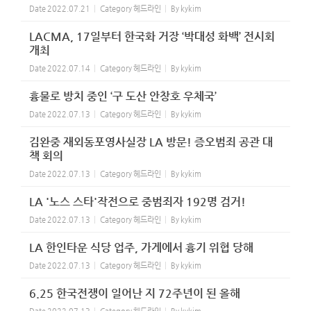
Date
2022.07.21
Category
헤드라인
By
kykim
LACMA, 17일부터 한국화 거장 ‘박대성 화백’ 전시회
개최
Date
2022.07.14
Category
헤드라인
By
kykim
흉물로 방치 중인 ‘구 도산 안창호 우체국’
Date
2022.07.13
Category
헤드라인
By
kykim
김완중 재외동포영사실장 LA 방문! 증오범죄 공관 대
책 회의
Date
2022.07.13
Category
헤드라인
By
kykim
LA '노스 스타'작전으로 중범죄자 192명 검거!
Date
2022.07.13
Category
헤드라인
By
kykim
LA 한인타운 식당 업주, 가게에서 흉기 위협 당해
Date
2022.07.13
Category
헤드라인
By
kykim
6.25 한국전쟁이 일어난 지 72주년이 된 올해