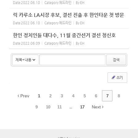
Date
2022.06.10
Category
헤드라인
By
EH
릭 카루소 LA시장 후보, 결선 진출 후 한인타운 첫 방문
Date
2022.06.10
Category
헤드라인
By
EH
한인 정치인들 대다수, 11월 중간선거 결선 청신호
Date
2022.06.09
Category
헤드라인
By
EH
검색
쓰기
Prev
1
2
3
4
5
6
7
8
9
10
11
...
17
Next